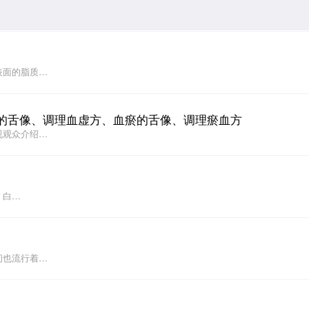
表面的脂质…
人的舌像、调理血虚方、血瘀的舌像、调理瘀血方
视观众介绍…
，白…
间也流行着…