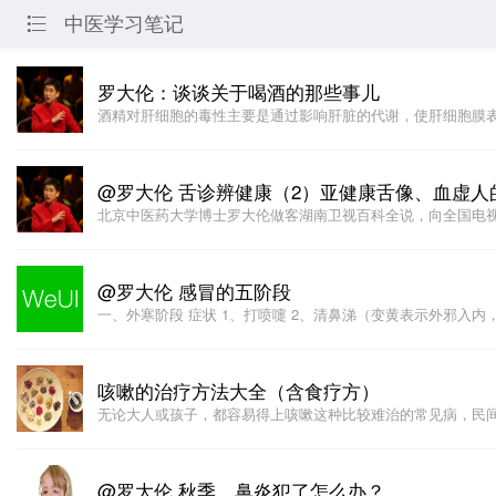
中医学习笔记

罗大伦：谈谈关于喝酒的那些事儿
酒精对肝细胞的毒性主要是通过影响肝脏的代谢，使肝细胞膜
@罗大伦 舌诊辨健康（2）亚健康舌像、血虚
北京中医药大学博士罗大伦做客湖南卫视百科全说，向全国电
@罗大伦 感冒的五阶段
一、外寒阶段 症状 1、打喷嚏 2、清鼻涕（变黄表示外邪入内
咳嗽的治疗方法大全（含食疗方）
无论大人或孩子，都容易得上咳嗽这种比较难治的常见病，民
@罗大伦 秋季，鼻炎犯了怎么办？