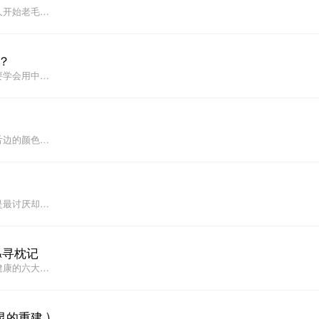
人开始老毛…
？
要学会用中…
舌边的颜色…
是最讨厌却…
&寻枕记
健康的六大…
的重建 )