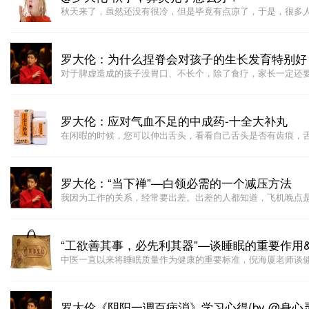
秋天来了，虽然还没有很冷，但是毕竟有点凉了，于是，很多
罗大伦：为什么捏脊会对孩子的生长发育特别好
对于脾虚造成的孩子没胃口、不长个，除了食疗，家长一定还
罗大伦：应对气血不足的中成药-十全大补丸
在闲暇的时候，您可以伸出舌头，看看自己舌头是否有齿痕，
罗大伦：“当下禅”—白领必需的一个减压方法
我因为工作的关系，经常要出差。出差的人都知道，飞机晚点
“工欲善其事，必先利其器”—谈睡眠的重要作用
中医一直以来将睡眠质量作为健康的重要标准，倪海厦老师谈
罗大伦《阴阳一调百病消》学习心得(by @身心灵