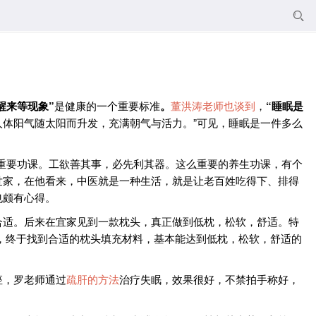

醒来等现象”
是健康的一个重要标准
。
董洪涛老师也谈到
，
“睡眠是
体阳气随太阳而升发，充满朝气与活力。”可见，睡眠是一件多么
的重要功课。工欲善其事，必先利其器。这么重要的养生功课，有个
世家，在他看来，中医就是一种生活，就是让老百姓吃得下、排得
也颇有心得。
合适。后来在宜家见到一款枕头，真正做到低枕，松软，舒适。特
，终于找到合适的枕头填充材料，基本能达到低枕，松软，舒适的
座，罗老师通过
疏肝的方法
治疗失眠，效果很好，不禁拍手称好，