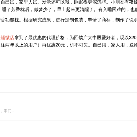
，自己试，家里人试。发觉还可以哦，睡眠得更深沉些。小朋友有夜
，睡了芳香枕后，做梦少了，早上起来更清醒了。有入睡困难的，也
芳香功能枕。根据研究成果，进行定制包装，申请了商标，制作了说
里铺微店
拿到了最优惠的代理价格，为回馈广大中医爱好者，现以32
关注两年以上的用户）再优惠20元，机不可失。自己用，家人用，送
圆，串门…