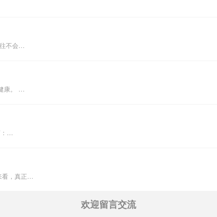
往往不会…
健康。 …
言：…
来看，真正…
欢迎留言交流