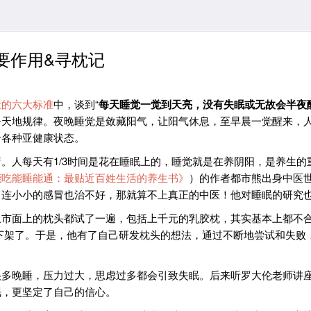
要作用&寻枕记
康的六大标准
中，谈到“
每天睡觉一觉到天亮，没有失眠或无故会半夜
天地规律。夜晚睡觉是敛藏阳气，让阳气休息，至早晨一觉醒来，人
于各种亚健康状态。
。人每天有1/3时间是花在睡眠上的，睡觉就是在养阴阳，是养生
能吃能睡能通：最贴近百姓生活的养生书》
）的作者都市熊出身中医
，连小小的感冒也治不好，那就算不上真正的中医！他对睡眠的研究
上市面上的枕头都试了一遍，包括上千元的乳胶枕，其实基本上都不
下架了。于是，他有了自己研发枕头的想法，通过不断地尝试和失败
很多晚睡，压力过大，思虑过多都会引致失眠。后来听罗大伦老师讲
眠，更坚定了自己的信心。