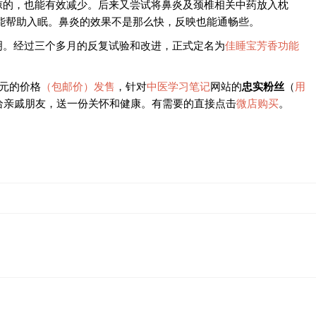
惊的，也能有效减少。后来又尝试将鼻炎及颈椎相关中药放入枕
能帮助入眠。鼻炎的效果不是那么快，反映也能通畅些。
明。经过三个多月的反复试验和改进，正式定名为
佳睡宝芳香功能
0元的价格
（包邮价）发售
，针对
中医学习笔记
网站的
忠实粉丝
（
用
给亲戚朋友，送一份关怀和健康。有需要的直接点击
微店购买
。