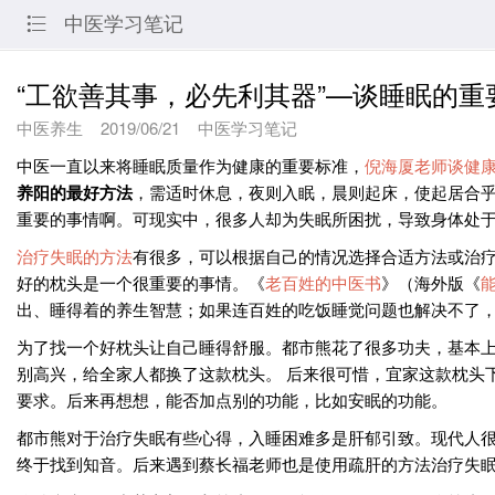
中医学习笔记

“工欲善其事，必先利其器”—谈睡眠的重
中医养生
2019/06/21
中医学习笔记
中医一直以来将睡眠质量作为健康的重要标准，
倪海厦老师谈健
养阳的最好方法
，需适时休息，夜则入眠，晨则起床，使起居合乎
重要的事情啊。可现实中，很多人却为失眠所困扰，导致身体处
治疗失眠的方法
有很多，可以根据自己的情况选择合适方法或治疗
好的枕头是一个很重要的事情。《
老百姓的中医书
》（海外版《
出、睡得着的养生智慧；如果连百姓的吃饭睡觉问题也解决不了
为了找一个好枕头让自己睡得舒服。都市熊花了很多功夫，基本
别高兴，给全家人都换了这款枕头。 后来很可惜，宜家这款枕头
要求。后来再想想，能否加点别的功能，比如安眠的功能。
都市熊对于治疗失眠有些心得，入睡困难多是肝郁引致。现代人
终于找到知音。后来遇到蔡长福老师也是使用疏肝的方法治疗失