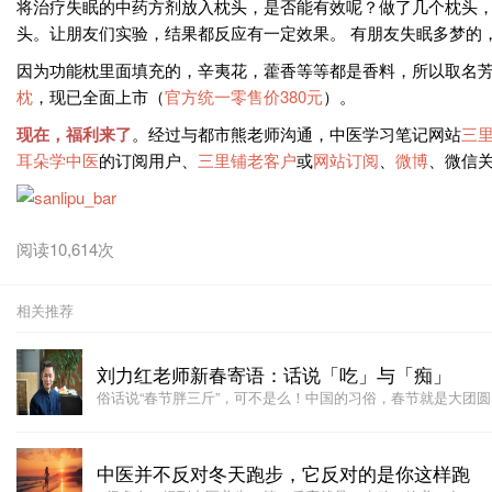
将治疗失眠的中药方剂放入枕头，是否能有效呢？做了几个枕头
头。让朋友们实验，结果都反应有一定效果。 有朋友失眠多梦的
因为功能枕里面填充的，辛夷花，藿香等等都是香料，所以取名
枕
，现已全面上市（
官方统一零售价380元
）。
现在，福利来了
。经过与都市熊老师沟通，中医学习笔记网站
三
耳朵学中医
的订阅用户、
三里铺老客户
或
网站订阅
、
微博
、微信
阅读10,614次
相关推荐
刘力红老师新春寄语：话说「吃」与「痴」
俗话说“春节胖三斤”，可不是么！中国的习俗，春节就是大团
中医并不反对冬天跑步，它反对的是你这样跑