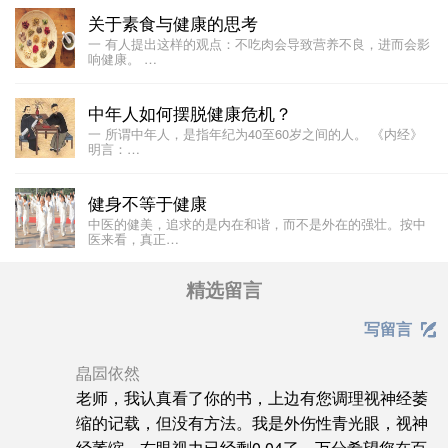
关于素食与健康的思考
一 有人提出这样的观点：不吃肉会导致营养不良，进而会影
响健康。 …
中年人如何摆脱健康危机？
一 所谓中年人，是指年纪为40至60岁之间的人。 《内经》
明言：…
健身不等于健康
中医的健美，追求的是内在和谐，而不是外在的强壮。按中
医来看，真正…
精选留言
写留言

皛囩依然
老师，我认真看了你的书，上边有您调理视神经萎
缩的记载，但没有方法。我是外伤性青光眼，视神
经萎缩，右眼视力已经剩0.04了。万分希望您在百