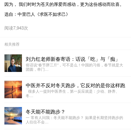
因为， 我们时时为苍天的厚爱而感动，更为这份感动而欣喜。
选自：中里巴人《求医不如求己》
阅读7,943次
相关推荐
刘力红老师新春寄语：话说「吃」与「痴」
俗话说“春节胖三斤”，可不是么！中国的习俗，春节就是大
团圆，串门…
中医并不反对冬天跑步，它反对的是你这样跑
很多人一提到中医养生，第一反应就是：少动、静养、
冬…
冬天能不能跑步？
一 常有人问我：冬天能不能跑步？ 如果是长期坚持跑步的
人往往不会…