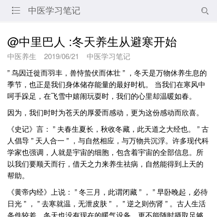
中医学习笔记


@中里巴人 :冬天养生从避寒开始
中医养生
2019/06/21
中医学习笔记
” 鸟因迁徙而羽丰，兽恃蛰伏而体壮 ” ，冬天是万物休养生息的
季节，也正是我们身体储存能量的最好时机。 当我们在寒风中
呵手跺足，在飞雪中嬉闹玩耍时，我们的心里却温暖如春。
因为，我们时时为苍天的厚爱而感动，更为这份感动而欣喜。
《史记》言： ” 夫春生夏长，秋收冬藏，此天道之大经也。 ” 古
人倡导 ” 天人合一 ” ，与自然相应，与万物共沉浮。许多现代科
学家也强调，人就是宇宙的细胞，包含着宇宙的全部信息。所
以我们要顺天而行，借天之力来养生祛病，自然能得到上天的
帮助。
《黄帝内经》上说： ” 冬三月，此谓闭藏 ” ， ” 早卧晚起，必待
日光 ” ， ” 去寒就温，无泄皮肤 ” ， ” 逆之则伤肾 ” 。古人生活
条件较差，冬天也没有现在的暖气设备，更不能随时摄取足够