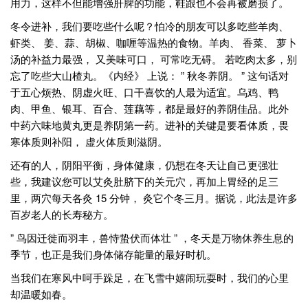
用力，这样不但能增强肝脾的功能，鞋跟也不会再被磨损了。
冬令进补，我们要吃些什么呢？怕冷的朋友可以多吃些羊肉、
虾类、 姜、蒜、胡椒、咖喱等温热的食物。羊肉、 香菜、 萝卜
汤的补益力最强， 又美味可口， 可常吃无碍。 若吃肉太多，别
忘了吃些大山楂丸。《内经》 上说： ” 秋冬养阴。 ” 这句话对
于五心烦热、阴虚火旺、口干喜饮的人最为适宜。乌鸡、鸭
肉、甲鱼、银耳、百合、莲藕等，都是最好的养阴佳品。此外
中药六味地黄丸更是养阴第一药。进补的关键是要看体质，畏
寒体质则补阳， 虚火体质则滋阴。
还有的人，阴阳平衡，身体健康，仍想在冬天让自己更强壮
些，我建议您可以艾灸肚脐下的关元穴，再加上胃经的足三
里，两穴每天各灸 15 分钟， 灸它个冬三月。据说，此法是许多
百岁老人的长寿秘方。
” 鸟因迁徙而羽丰，兽恃蛰伏而体壮 ” ，冬天是万物休养生息的
季节，也正是我们身体储存能量的最好时机。
当我们在寒风中呵手跺足，在飞雪中嬉闹玩耍时，我们的心里
却温暖如春。