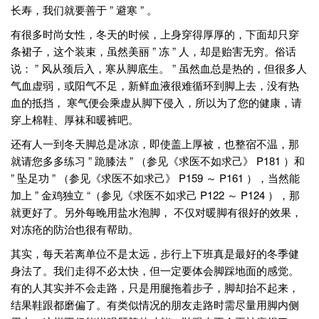
长寿，我们就要善于 ” 避寒 ” 。
有很多时尚女性，冬天的时候，上身穿得厚厚的，下面却只穿
条裙子，这个装束，虽然美丽 ” 冻 ” 人，却是贻害无穷。俗话
说： ” 风从颈后入，寒从脚底生。 ” 虽然血总是热的，但很多人
气血虚弱，或阳气不足，新鲜血液很难循环到脚上去，没有热
血的抵挡， 寒气便会乘虚从脚下侵入，所以为了您的健康，请
穿上棉鞋、厚袜和暖裤吧。
还有人一到冬天脚总是冰凉，即使盖上厚被，也整宿不温，那
就请您多多练习 ” 跪膝法 ” （参见《求医不如求己》 P181 ）和
” 坠足功 ” （参见《求医不如求己》 P159 ～ P161 ），当然能
加上 ” 金鸡独立 “（参见《求医不如求己 P122 ～ P124 ），那
就更好了。另外每晚用盐水泡脚， 不仅对暖脚有很好的效果，
对冻疮的防治也很有帮助。
其实，每天若离单位不是太远，步行上下班真是最好的冬季健
身法了。我们走得不必太快，但一定要体会脚踩地面的感觉。
有的人其实并不会走路，只是用腿拖着步子，脚却抬不起来，
结果鞋跟都磨偏了。有类似情况的朋友走路时需尽量用脚内侧