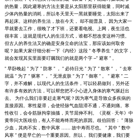
的热量，因此避寒的方法主要是从太阳那里获得能量，同时减
少体内热量的消耗，所以冬天里天一黑就要睡觉，太阳出来了
再起床。这样的养生法，放在今天， 却不能普及， 因为大家一
早就要去工作，很晚了才下班，还要看电视、上网，夜生活也
很丰富，这就是现代人的生活方式，谁都不想改变这种习惯。
但古人的养生法又的确是安身立命的法宝，那应该如何取舍
呢？如果大家仔细分析一下《内经》这段 ” 冬季养生 ” 的文字，
就会发现其实里面要叮嘱我们的就是两个字 –” 避寒 ” 。
” 早卧晚起 ” 为了 ” 防寒 ” ， ” 必待日光 ” 为了 ” 散寒 ” ， ” 去寒
就温 ” 为了 ” 驱寒 ” ， ” 无泄皮肤 ” 为了 ” 御寒 ” 。 ” 避寒 ” 二
字，并不难解，以现代人的生活条件，可以轻易做到，另外还
有许多有效的方法，可以帮您把不小心进入身体的寒气驱赶出
去。 为什么我们非要赶走寒气呢？因为寒气是导致众多疾病的
直接原因。寒性凝滞，会使经脉气血阻滞不通，不通则痛。寒
性收引，会令筋脉拘挛抽搐，关节屈伸不利。《灵枢 · 天年》中
黄帝问大医歧伯，有人不能寿终而死的原因。歧伯回答： ” 薄脉
少血，其肉不实，数中风寒 …… 故中寿而尽也。 ” 其中 ” 数中
风寒 ” 便是早亡的一个重要原因。所以， 我们要健康，我们要