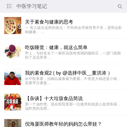
中医学习笔记


关于素食与健康的思考
一 有人提出这样的观点：不吃肉会导致营养不良，进而会影
响健康。 …
吃饭睡觉：健康，就这么简单
早上，与好友去了一家听说很有情调的咖啡店，一进门就闻
到了花花草草…
我的素食观2 ( by @选择中医__董洪涛 ）
从中医来看，治病以减食最为要紧。不管是大病还是小病，
若要早日康复…
【杂谈】十大垃圾食品简说
第一个油炸类。现在医院里面一位难求的就是心血管疾病，
油炸类的东西…
倪海厦医师教年轻的妈妈怎么带娃？