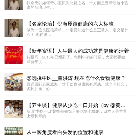
我今天以如何带小宝贝为此篇之名，一方面是要帮助这个昏
庸的台湾卫生…
【名家论治】倪海厦谈健康的六大标准
做为一位良医很简单，一定要知道什么是正常人，定义是什
么？ 现在很…
【新年寄语】人生最大的成功就是健康的活着
转眼间，2015年已经到了。每到年初的时候，大家都要做一
些新年度…
@选择中医__董洪涛 现在吃什么食物健康？
最近回到老家威海，对于饮食健康颇有所感。观当今社会，
各种肿瘤、心…
【养生谈】健康从少吃一口开始（by @黄帝内经觉悟 ）
所谓“少吃一口”是指每顿饭只要吃到七成饱，日本人是世界
上最长寿的…
从中医角度看白头发的位置和健康