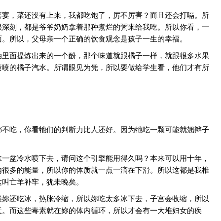
喜宴，菜还没有上来，我都吃饱了，厉不厉害？而且还会打嗝。所
很深刻，都是爷爷奶奶拿着那种煮烂的粥来给我吃。所以你看，一
面。所以，父母亲一个正确的饮食观念是孩子一生的幸福。
油里面提炼出来的一个酚，那个味道就跟橘子一样，就跟很多水果
喷喷的橘子汽水。所谓眼见为凭，所以要做给学生看，他们才有所
都不吃，你看牠们的判断力比人还好。因为牠吃一颗可能就翘辫子
拿一盆冷水喷下去，请问这个引擎能用得久吗？本来可以用十年，
内很多的能量，所以你的体质就一点一滴在下滑。所以这都是我椎
这叫亡羊补牢，犹未晚矣。
候妳还吃冰，热胀冷缩，所以妳吃太多冰下去，子宫会收缩，所以
天。而这些毒素就在妳的体内循环，所以才会有一大堆妇女的疾