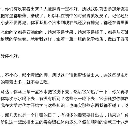
者，你们有没有看出来？人瘦脾胃一定不好。所以我以前去参加亲友
以把胃壁都磨薄、磨破了。所以我在初中的时候胃就发炎了。记忆还
的小孩不要再犯。你看我那个汽水到现在气还没有排完，都还在胃里
什么做的？都是石油做的，绝对不是苹果，绝对不是橘子，都是从石
水给我的学生看。就看我这样，拿着一瓶一瓶的化学物质，做出了香
对身体不好。
乱，不小心，那个蟑螂的脚。所以这个话梅蜜饯做出来，连这些昆虫
物的毒素太多，就不会去吃。
的马达，你马上拿一盆冷水把它浇下去，然后它又热了一下，你又再
。你每次冰水喝下去，有没有听到？这些冰一吃下去，它会耗损你体
以我在大学时代才开始学习这些知识，也确实那些东西我都不碰了，
候，那几天也是一个排毒的日子，有很多的毒素要排出去，结果这时
。所以这一些没排出去的毒会留在体内多久？假如顺利的话就二十八