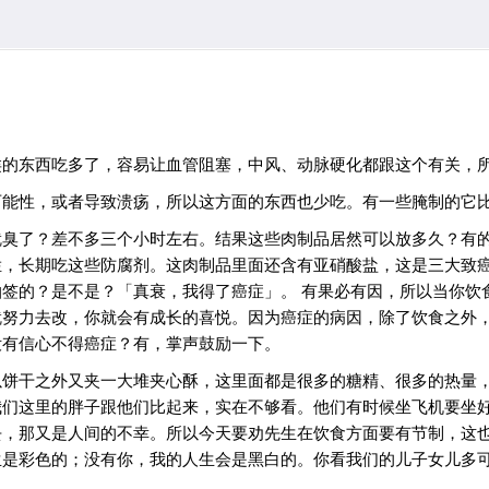
类的东西吃多了，容易让血管阻塞，中风、动脉硬化都跟这个有关，
可能性，或者导致溃疡，所以这方面的东西也少吃。有一些腌制的它
就臭了？差不多三个小时左右。结果这些肉制品居然可以放多久？有
烂，长期吃这些防腐剂。这肉制品里面还含有亚硝酸盐，这是三大致
签的？是不是？「真衰，我得了癌症」。 有果必有因，所以当你饮
就努力去改，你就会有成长的喜悦。因为癌症的病因，除了饮食之外
没有信心不得癌症？有，掌声鼓励一下。
以饼干之外又夹一大堆夹心酥，这里面都是很多的糖精、很多的热量
我们这里的胖子跟他们比起来，实在不够看。他们有时候坐飞机要坐
去，那又是人间的不幸。所以今天要劝先生在饮食方面要有节制，这
生是彩色的；没有你，我的人生会是黑白的。你看我们的儿子女儿多