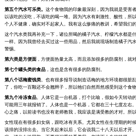
第五个汽水可乐类。
这个食物我的印象最深刻，因为我就是受害
以该吃的没吃，不该吃的喝一堆。因为汽水有刺激性、酸性，所
个人不健康，确实对不起家人。我有这么惨痛的教训，希望我们
这个汽水类我再补充一下，诸位所喝的橘子汽水、柠檬汽水都是
一样。因为我曾经去买过这一些用品，然后我就现场制造橘子汽
警惕。
第六类是方便面
，方便面热量太高，而且添加很多的防腐剂，就
第七个罐头类的食品
，这也是含有很多的防腐剂。
第八个话梅蜜饯类
。也有很多报导说制造话梅的地方环境都很脏
了，你吃一百颗还不会翘辫子，所以牠们自然而然感受到这个食
第九个冷冻食品
。人体它是一台机器，打个比喻，假如今天转动
可能用三年就报销了。人体也是一个机器，它都在三十七度左右
心之痛，以前读书也没有老师教我，我应该是满受教的才对。所
女性现在有很多妇女病，跟吃冰有关系。尤其女性在生理期的时
该排的没排出去。当它关起来以后，它会说我二十八天以后才开