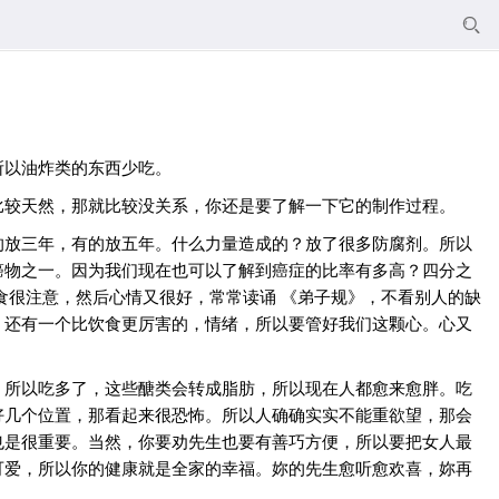

所以油炸类的东西少吃。
比较天然，那就比较没关系，你还是要了解一下它的制作过程。
的放三年，有的放五年。什么力量造成的？放了很多防腐剂。所以
癌物之一。因为我们现在也可以了解到癌症的比率有多高？四分之
食很注意，然后心情又很好，常常读诵 《弟子规》，不看别人的缺
，还有一个比饮食更厉害的，情绪，所以要管好我们这颗心。心又
，所以吃多了，这些醣类会转成脂肪，所以现在人都愈来愈胖。吃
好几个位置，那看起来很恐怖。所以人确确实实不能重欲望，那会
也是很重要。当然，你要劝先生也要有善巧方便，所以要把女人最
可爱，所以你的健康就是全家的幸福。妳的先生愈听愈欢喜，妳再