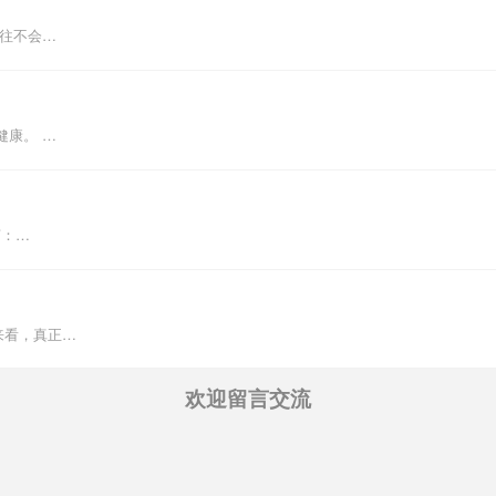
往往不会…
健康。 …
言：…
来看，真正…
欢迎留言交流