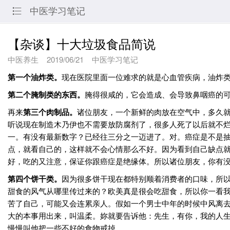
中医学习笔记

【杂谈】十大垃圾食品简说
中医养生
2019/06/21
中医学习笔记
第一个油炸类。
现在医院里面一位难求的就是心血管疾病，油炸
第二个腌制类的东西。
腌得很咸的，它会造成、会导致鼻咽癌的
再来
第三个肉制品。
诸位朋友，一个新鲜的肉放在空气中，多久
听说现在制造木乃伊也不需要放防腐剂了，很多人死了以后就不
一。有没有最新数字？已经往三分之一迈进了。对。癌症是不是抽
点，就看自己的，这样就不会心情那么不好。因为看到自己缺点
好，吃的又注意，保证你跟癌症是绝缘体。所以诸位朋友，你有
第四个饼干类。
因为很多饼干现在都特别顺着消费者的口味，所
甜食的风气从哪里传过来的？欧美真是很会吃甜食，所以你一看
苦了自己，可能又会连累亲人。假如一个男士中年的时候中风离
大的本事用出来，叫温柔。妳就要告诉他：先生，有你，我的人
慢慢叫他把一些不好的食物戒掉。