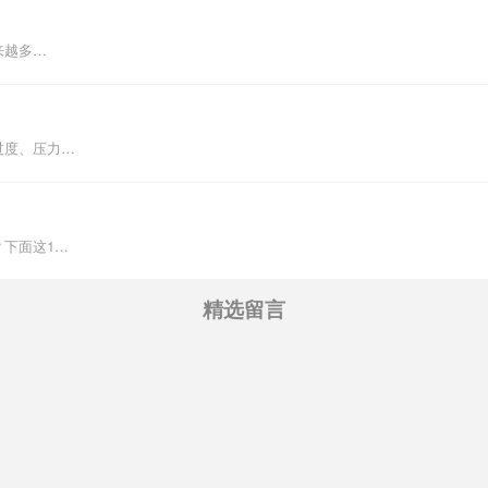
来越多…
过度、压力…
下面这1…
精选留言