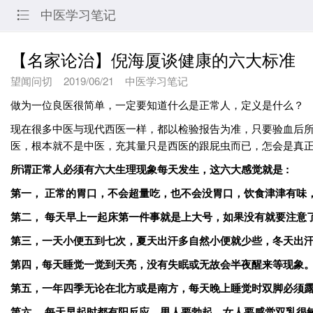
中医学习笔记

【名家论治】倪海厦谈健康的六大标准
望闻问切
2019/06/21
中医学习笔记
做为一位良医很简单，一定要知道什么是正常人，定义是什么？
现在很多中医与现代西医一样，都以检验报告为准，只要验血后
医，根本就不是中医，充其量只是西医的跟屁虫而已，怎会是真正
所谓正常人必须有六大生理现象每天发生，这六大感觉就是 :
第一， 正常的胃口，不会超量吃，也不会没胃口，饮食津津有味
第二， 每天早上一起床第一件事就是上大号，如果没有就要注意
第三，一天小便五到七次，夏天出汗多自然小便就少些，冬天出
第四，每天睡觉一觉到天亮，没有失眠或无故会半夜醒来等现象
第五，一年四季无论在北方或是南方，每天晚上睡觉时双脚必须
第六， 每天早起时都有阳反应，男人要勃起，女人要感觉双乳很