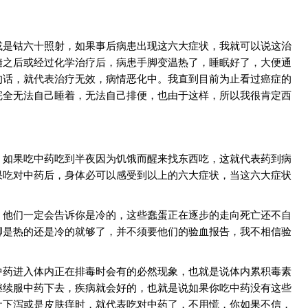
或是钴六十照射，如果事后病患出现这六大症状，我就可以说这治
膸之后或经过化学治疗后，病患手脚变温热了，睡眠好了，大便通
的话，就代表治疗无效，病情恶化中。我直到目前为止看过癌症的
完全无法自己睡着，无法自己排便，也由于这样，所以我很肯定西
，如果吃中药吃到半夜因为饥饿而醒来找东西吃，这就代表药到病
果吃对中药后，身体必可以感受到以上的六大症状，当这六大症状
，他们一定会告诉你是冷的，这些蠢蛋正在逐步的走向死亡还不自
脚是热的还是冷的就够了，并不须要他们的验血报告，我不相信验
中药进入体内正在排毒时会有的必然现象，也就是说体内累积毒素
继续服中药下去，疾病就会好的，也就是说如果你吃中药没有这些
吐下泻或是皮肤痒时，就代表吃对中药了，不用慌，你如果不信，