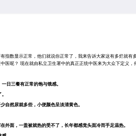
所有指数显示正常，他们就说你正常了，我来告诉大家这有多烂就有
中医呢？ 现在就由私立卫生署中的真正正统中医来为大众下定义，
，一日三餐有正常的饱与饿感。
了。
汗少自然尿就多些，小便颜色呈淡清黄色。
。
露在外面，一盖被就热的受不了，长年都感觉头面冷而手足温热。
敏感。