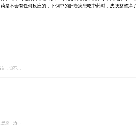
的药是不会有任何反应的，下例中的肝癌病患吃中药时，皮肤整整痒
痛苦，但不…
旦患癌，治…