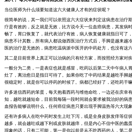
当位医师为什么须要知道这六大健康人才有的症状呢？
很简单的说，其一我们可以依照这六大症状来判定这病患在治疗
疗是有效的，反之就是无效，比方说今天一位血癌病患，其发病
畅了，胃口恢复了，就代表治疗有效，病人恢复健康就指日可了
病患不计其数，所有病人都说做西医治疗方式后，手脚是越来越
医的治疗是无效的，病患吃温病派中医开的中药处方，也没有这
其二是目前世界上真正可以治病的只有经方家，而按照经方家对
一般分为二类，一是表症也就是感冒，吃药以后第二天中午病人
灶了，离治愈日是指日可待了。如果你吃了中药结果是越吃手脚
很稳定时，就是你可以停药的时候了。病都已经好了，还吃药干
许多迷信西药的笨蛋，每天抱着西药与维他命吃，一边还在庆幸
知，越吃就越短命，目前我每隔一段时间就会要求被我治好的病
血报告能够说明什么，任何癌症病患只要出现手脚温热等六大现
还有许多病人在吃中药时发生上吐下泻，或是全身皮肤发痒等症
越多，就会越吐或越下利或皮肤就越痒，但是内心不信中医的蠢
现象的话，只有二可能，第一是你以前是从不吃西药的人，第二