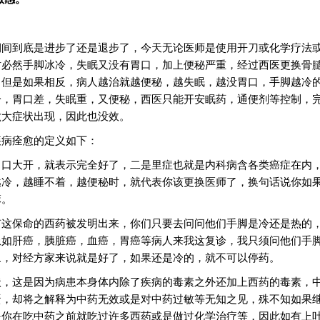
期间到底是进步了还是退步了，今天无论医师是使用开刀或化学疗法
时必然手脚冰冷，失眠又没有胃口，加上便秘严重，经过西医更换骨
，但是如果相反，病人越治就越便秘，越失眠，越没胃口，手脚越冷
冷，胃口差，失眠重，又便秘，西医只能开安眠药，通便剂等控制，
六大症状出现，因此也没效。
疾病痊愈的定义如下：
胃口大开，就表示完全好了，二是里症也就是内科病含各类癌症在内
越冷，越睡不着，越便秘时，就代表你该更换医师了，换句话说你如
嘛。
有这保命的西药被发明出来，你们只要去问问他们手脚是冷还是热的
患如肝癌，胰脏癌，血癌，胃癌等病人来我这复诊，我只须问他们手
象，对经方家来说就是好了，如果还是冷的，就不可以停药。
状，这是因为病患本身体内除了疾病的毒素之外还加上西药的毒素，
蛋，却将之解释为中药无效或是对中药过敏等无知之见，殊不知如果
是你在吃中药之前就吃过许多西药或是做过化学治疗等，因此如有上