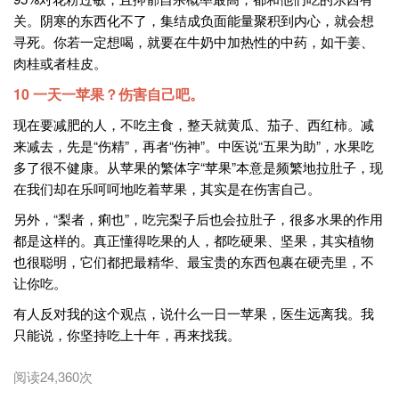
关。阴寒的东西化不了，集结成负面能量聚积到内心，就会想
寻死。你若一定想喝，就要在牛奶中加热性的中药，如干姜、
肉桂或者桂皮。
10 一天一苹果？伤害自己吧。
现在要减肥的人，不吃主食，整天就黄瓜、茄子、西红柿。减
来减去，先是“伤精”，再者“伤神”。中医说“五果为助”，水果吃
多了很不健康。从苹果的繁体字“苹果”本意是频繁地拉肚子，现
在我们却在乐呵呵地吃着苹果，其实是在伤害自己。
另外，“梨者，痢也”，吃完梨子后也会拉肚子，很多水果的作用
都是这样的。真正懂得吃果的人，都吃硬果、坚果，其实植物
也很聪明，它们都把最精华、最宝贵的东西包裹在硬壳里，不
让你吃。
有人反对我的这个观点，说什么一日一苹果，医生远离我。我
只能说，你坚持吃上十年，再来找我。
阅读24,360次