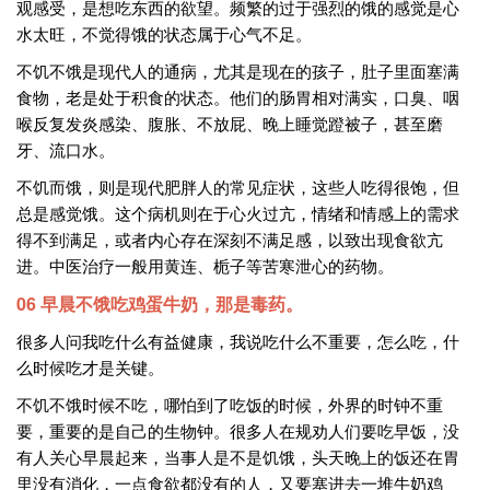
观感受，是想吃东西的欲望。频繁的过于强烈的饿的感觉是心
水太旺，不觉得饿的状态属于心气不足。
不饥不饿是现代人的通病，尤其是现在的孩子，肚子里面塞满
食物，老是处于积食的状态。他们的肠胃相对满实，口臭、咽
喉反复发炎感染、腹胀、不放屁、晚上睡觉蹬被子，甚至磨
牙、流口水。
不饥而饿，则是现代肥胖人的常见症状，这些人吃得很饱，但
总是感觉饿。这个病机则在于心火过亢，情绪和情感上的需求
得不到满足，或者内心存在深刻不满足感，以致出现食欲亢
进。中医治疗一般用黄连、栀子等苦寒泄心的药物。
06 早晨不饿吃鸡蛋牛奶，那是毒药。
很多人问我吃什么有益健康，我说吃什么不重要，怎么吃，什
么时候吃才是关键。
不饥不饿时候不吃，哪怕到了吃饭的时候，外界的时钟不重
要，重要的是自己的生物钟。很多人在规劝人们要吃早饭，没
有人关心早晨起来，当事人是不是饥饿，头天晚上的饭还在胃
里没有消化，一点食欲都没有的人，又要塞进去一堆牛奶鸡