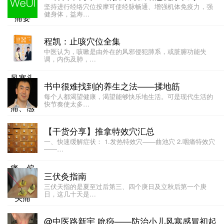
坚持进行经络穴位按摩可使经脉畅通、增强机体免疫力，强
健身体，益寿…
程凯：止咳穴位全集
中医认为，咳嗽是由外在的风邪侵犯肺系，或脏腑功能失
调，内伤及肺，…
书中很难找到的养生之法——揉地筋
每个人都渴望健康，渴望能够快乐地生活。可是现代生活的
快节奏使太多…
【干货分享】推拿特效穴汇总
一、快速缓解症状： 1.发热特效穴——曲池穴 2.咽痛特效穴
——…
三伏灸指南
三伏天指的是夏至过后第三、四个庚日及立秋后第一个庚
日，这几十天是…
@中医路新宇 吮痧——防治小儿风寒感冒初起