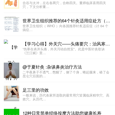
合谷与太冲，左右各两穴，合称四关。董师临床喜用四关
穴，下文分析董…
世界卫生组织推荐的64个针灸适用症处方（带穴位说明）
世界卫生组织（ WHO ）向各国推荐针炙适应症（计 64 个
病症…
【学习心得】外关穴——头痛要穴：治风寒头痛、感冒头痛、偏头痛
“伤寒在表并头痛，外关泻动自然安”。此是中医针灸歌诀
《兰江赋》里…
@于夏针灸 :杂谈鼻炎治疗方法
二半夜鼻子不透气，憋醒了，侧了个身，蜷起腿来，硌了会
昆仑穴后面的…
足三里的功效
一般来说，历代各家所选取的最常用穴皆属临床精华穴、高
效穴。从历代…
12种日常简单经络按摩方法助您健康长寿