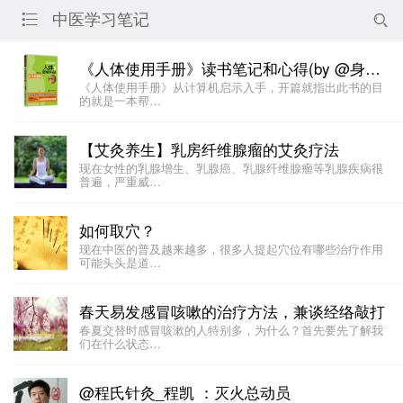
中医学习笔记


《人体使用手册》读书笔记和心得(by @身心灵的重建 )
《人体使用手册》从计算机启示入手，开篇就指出此书的目
的就是一本帮…
【艾灸养生】乳房纤维腺瘤的艾灸疗法
现在女性的乳腺增生、乳腺癌、乳腺纤维腺瘤等乳腺疾病很
普遍，严重威…
如何取穴？
现在中医的普及越来越多，很多人提起穴位有哪些治疗作用
可能头头是道…
春天易发感冒咳嗽的治疗方法，兼谈经络敲打
春夏交替时感冒咳漱的人特别多，为什么？首先要先了解我
们在什么状态…
@程氏针灸_程凯 ：灭火总动员