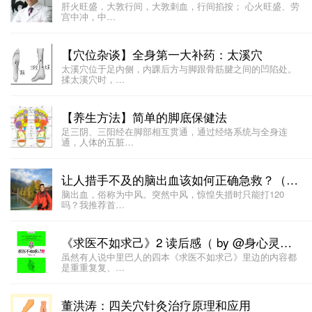
肝火旺盛，大敦行间，大敦刺血，行间掐按； 心火旺盛、劳
宫中冲，中…
【穴位杂谈】全身第一大补药：太溪穴
太溪穴位于足内侧，内踝后方与脚跟骨筋腱之间的凹陷处。
揉太溪穴时，…
【养生方法】简单的脚底保健法
足三阴、三阳经在脚部相互贯通，通过经络系统与全身连
通，人体的五脏…
让人措手不及的脑出血该如何正确急救？（by 董洪涛）
脑出血，俗称为中风。突然中风，惊惶失措时只能打120
吗？我推荐首…
《求医不如求己》2 读后感（ by @身心灵的重建 ）
虽然有人说中里巴人的四本《求医不如求己》里边的内容都
是重重复复、…
董洪涛：四关穴针灸治疗原理和应用