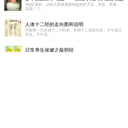
“吮痧”是防、治幼儿风寒感冒初起的好方法，安全、简单、
实用！ 7…
人体十二经的走向图和说明
中医将一天分成十二个时辰，并用十二地支代表，子午流注
学说。子午流…
日常养生保健之敲胆经
黄帝内经告诉我们：凡十一脏者，胆为先也。也就是说只要
胆汁分泌的量…
冬病夏治之天灸疗法（三伏贴）
[taok]天灸[/taok]疗法是用中药作用于人体特定的穴位上…
祝总骧：312经络科学锻炼法
“312”经络锻炼法是运用三种中医医疗健身方法，即穴位按
摩、腹式…
承山穴：人体祛湿的最好穴位