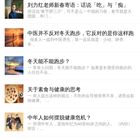
刘力红老师新春寄语：话说「吃」与「痴」
俗话说“春节胖三斤”，可不是么！中国的习俗，春节就是大
团圆，串门…
中医并不反对冬天跑步，它反对的是你这样跑
很多人一提到中医养生，第一反应就是：少动、静养、
冬…
冬天能不能跑步？
一 常有人问我：冬天能不能跑步？ 如果是长期坚持跑步的
人往往不会…
关于素食与健康的思考
一 有人提出这样的观点：不吃肉会导致营养不良，进而会影
响健康。 …
中年人如何摆脱健康危机？
一 所谓中年人，是指年纪为40至60岁之间的人。 《内经》
明言：…