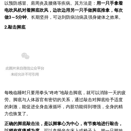
以预防感冒、肩周炎及腰痛等疾病。其方法是：
用一只手拿着
电吹风机对着脚底吹风，边吹边用另一只手做脚底推拿，每次
做
3
～5
分钟
。长期坚持，可达到防病治病及强身健体之效果。
2.
敲击脚底
每晚临睡时只要用拳头“咚咚”地敲击脚底，就可以消除一天的疲
劳。脚底与人体器官有密切的关系，通过敲击对脚底给予适度
的刺激，能促进全身血液循环，内脏功能得到增强，全身的精
力也恢复了。
正确的脚底敲击法，是以脚掌心为中心，有节奏地进行敲击，
以稍有疼痛感为度。
可以盘腿坐在床上或椅子上，把一只脚放