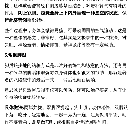
拢
，这样就会使肾经和阴跷脉紧密结合，对培补肾气有特殊的
作用。
闭上双眼。感觉全身上下内外呈现一种虚空的状态。保
持此姿势
5
到15
分钟。
整个过程中，身体会微微晃荡、可带动周围的空气流动，这是
一种整体的感觉，非常好。这其实是太极拳中的一种桩法。对
失眠、神经衰弱、情绪抑郁、精神紧张等都有一定帮助。
5.
常颠脚跟
脚后跟接地的站桩方式是非常好的练气和练意的方法。还有另
一种简单的脚后跟锻炼对强身健体也有很大的帮助，那就是著
名的八段锦中的最后一式——背后七颠百病消。
意思就是刺激脚后跟不仅可以预防、还可以治疗疾病，从而让
全身的病症统统消失。
具体做法:
两脚并拢。双脚跟提起，头上顶，动作稍停。双脚跟
下落，咬牙，轻震地面。一起一落为一遍。注意保持平衡、动
作不要着急，反复做7遍，或根据自身情况调整时间。