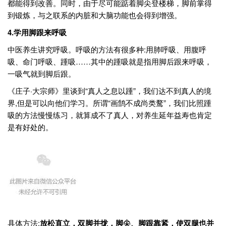
都能得到改善。同时，由于尽可能踮着脚尖登楼梯，脚前掌得
到锻炼，与之联系的内脏和大脑功能也会得到增强。
4.
学用脚跟来呼吸
中医养生讲究呼吸。呼吸的方法有很多种:用肺呼吸、用腹呼
吸、命门呼吸、踵吸……其中的踵吸就是指用脚后跟来呼吸，
一吸气就到脚后跟。
《庄子·大宗师》里谈到“真人之息以踵”，我们达不到真人的境
界,但是可以向他们学习。所谓“画鹄不成尚类鹜”，我们比照踵
吸的方法慢慢练习，就算成不了真人，对养生延年益寿也肯定
是有好处的。
具体方法:
放松直立，双脚并拢，脚尖、脚跟靠紧，使双腿也并