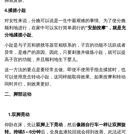
4.
揉搓小趾
对女性来说，分娩可以说是一生中最艰难的事情。为了使分娩
顺利地进行，在家中可以实行简单易行的
“安胎按摩”，就是充
分地揉搓小趾
。
小趾是与子宫和膀胱等器官相联系的，子宫的功能不活跃或者
异常，是难产的原因。因此，只要刺激并锻炼小趾，就可以提
高子宫的功能，并且顺利地生下婴儿。
这一方法的要点是要经常去做。即使不便用手指去揉搓时，也
可以使用意念转动小趾，这同样能取得效果。如果按摩和转动
同时并行，则效果更好。
二、脚部运动
1.
双脚晃动
仰卧在床，先让
双脚上下晃动
，然后
像踏自行车一样让双脚旋
转。持续
5
～6
分钟
后，全身血液轮回就会得到改善。此法还可