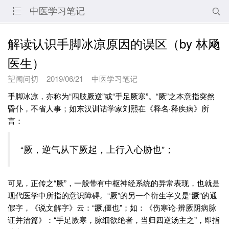
中医学习笔记


解读认识手脚冰凉原因的误区（by 林飏
医生）
望闻问切
2019/06/21
中医学习笔记
手脚冰凉，亦称为“四肢厥逆”或“手足厥寒”。“厥”之本意指突然
昏仆，不省人事；如东汉训诂学家刘熙在《释名·释疾病》所
言：
“厥，逆气从下厥起，上行入心胁也”；
可见，正传之“厥”，一般带有中枢神经系统的异常表现，也就是
现代医学中所指的意识障碍。“厥”的另一个衍生字义是“蹶”的通
假字，《说文解字》云：“蹶,僵也”；如：《伤寒论·辨厥阴病脉
证并治篇》：“手足厥寒，脉细欲绝者，当归四逆汤主之”，即指