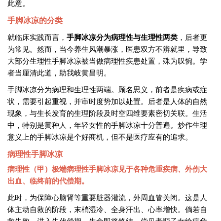
此意。
手脚冰凉的分类
就临床实践而言，
手脚冰凉分为病理性与生理性两类
，后者更
为常见。然而，当今养生风潮暴涨，医患双方不辨就里，导致
大部分生理性手脚冰凉被当做病理性疾患处置，殊为叹惋。学
者当厘清此道，助我岐黄昌明。
手脚冰凉分为病理和生理性两端。顾名思义，前者是疾病或症
状，需要引起重视，并审时度势加以处置。后者是人体的自然
现象，与生长发育的生理阶段及时空四维要素密切关联。生活
中，特别是黄种人，年轻女性的手脚冰凉十分普遍。炒作生理
意义上的手脚冰凉是个好商机，但不是医疗应有的追求。
病理性手脚冰凉
病理性（甲）极端病理性手脚冰凉见于各种危重疾病、外伤大
出血、临终前的代偿期。
此时，为保障心脑肾等重要脏器灌流，外周血管关闭。这是人
体主动自救的阶段，末梢湿冷、全身汗出、心率增快。倘若自
救失败，进入失代偿期，生命即将终结。尝见孝顺子女给病危