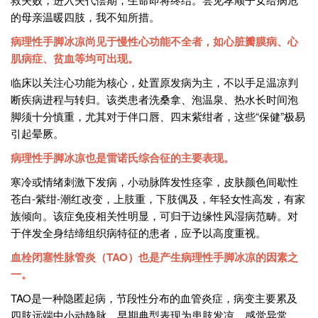
的母亲温暖四肢，我不知所措。
病理性手脚冰凉尚见于慢性心功能不全者，如心脏瓣膜病、心
肌病症、贫血等均可出现。
临床以关注心功能为核心，处置原发病为主，不以手足温凉判
断疾病进程与转归。该类患者洗桑拿、泡温泉、热水长时间泡
脚须十分慎重，尤其对于伴口唇、四末紫绀者，这些“保健”极易
引起晕厥。
病理性手脚冰凉也是雷诺氏综合征的主要表现。
寒冷或情绪刺激下发病，小动脉阵发性痉挛，皮肤颜色间歇性
苍白-紫绀-潮红改变，上肢重，下肢偶及，年轻女性高发，有家
族倾向。该症免疫相关性明显，可归于边缘性风湿病范畴。对
于伴发全身结缔组织病特征的患者，应予以高度重视。
血栓闭塞性脉管炎（TAO）也是产生病理性手脚冰凉的因素之
一。
TAO是一种隐匿起病，节段性分布的血管炎症，病变主要累及
四肢远端中小动静脉，早期典型表现为患肢发凉、感觉异常。