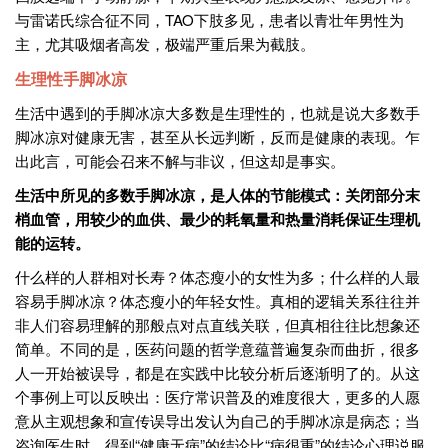
与雷诺氏综合征不同，TAO下肢多见，患者以青壮年男性为
主，尤其吸烟者高发，极端严重后果为截肢。
生理性手脚冰凉
生活中遇到的手脚冰凉大多数是生理性的，也就是说大多数手
脚冰凉对健康无害，甚至从长远判断，反而是健康的表现。乍
出此言，可能会召来不解与非议，但这却是事实。
生活中所见的多数手脚冰凉，是人体的节能模式：关闭部分末
梢血管，用较少的血供、最少的耗氧量和热量消耗保证生理机
能的运转。
什么样的人群相对长寿？体态瘦小的女性为多；什么样的人最
容易手脚冰凉？体态瘦小的年轻女性。真相的逻辑关系往往并
非人们容易理解的那般点对点直线关联，但真相往往比想象还
简单。不同的是，医药问题的哲学意蕴普遍复杂而曲折，很多
人一开始被误导，都是在实践中比较分析后逐渐明了的。从这
个事例上可以反映出：医疗常识普及的难度很大，更多的人愿
意从主观想象和宣传误导出发认为自己的手脚冰凉是病态；当
咨询医生时，得到“健康无病”的结论比“病很重”的结论心理说服