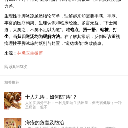
力差。
生理性手脚冰凉虽然结论简单，理解起来却需要丰满、丰厚、
丰富的医疗构架、生理认识和临床经验。多言无益，“下士闻
道，大笑之，不笑不足以为道”。
吃饱点、捂一捂、站桩、打
坐、当归四逆汤均为缓解方法。
在了解其常后，反倒应该重视
病理性手脚冰凉的甑别与处置，“道德绑架”终致偾事。
来源：
林飏医生微博
阅读6,923次
相关推荐
十人九痔，如何防“痔”？
人的疾病分三种：一种是影响生活质量，但无害健康；一种
是痛苦，但不…
痔疮的危害及防治