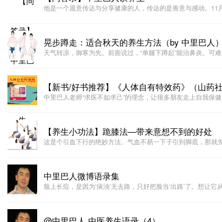
他是一个愿意传达与分享健康的人，传达的是善意与感动。11月
晃步蹲走：适合秋天的养生方法（by 中里巴人
天气转凉，御寒为先。前面说过，“单腿下蹲起”能治鼻炎。可
【新书/好书推荐】《人体自有特效药》（山药
中里巴人老师“求医不如求己”的理念，让很多朋友走上自我保
【养生小功法】跪膝法—带来意想不到的好处
这是个引血下行的绝妙方法。气血不易一下子引到脚底，那就
中里巴人微博语录集
脸上长痘，是因为‘痰浊’无去路，只好把脸当‘出路’了。想让它
@中里巴人 中医养生语录（4）