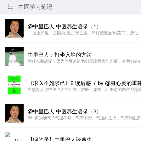
中医学习笔记

@中里巴人 中医养生语录（1）
1. 脸上长痘，是因为‘痰浊’无去路，只好把脸当‘出路’了。想让
中里巴人：打坐入静的方法
为什么要静呢？因为静可以给我们无比巨大的力量，令我们身
《求医不如求己》2 读后感（ by @身心灵的重建
虽然有人说中里巴人的四本《求医不如求己》里边的内容都是
@中里巴人 中医养生语录（3）
56. 何为浊气？气逆不顺，气滞不行。气逆则生火，气滞则血
【问答录】中里巴人谈养生