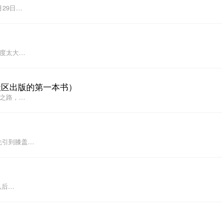
29日…
）
难度太大…
社区出版的第一本书）
健之路，…
先引到膝盖…
从后…