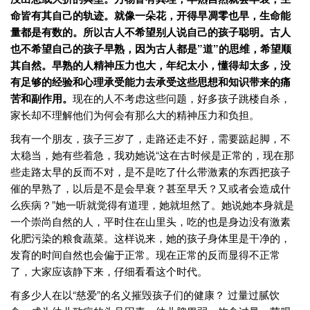
命皆有其自己的轨迹。就像一朵花，开得早凋零也早，生命能
量都是有数的。所以古人不希望别人说自己的孩子聪明。古人
也不希望自己的孩子早熟，因为古人都是”道”的思维，希望顺
其自然。早熟的人精神压力也大，年纪太小，懂得却太多，没
有足够的经验和心理承受能力去承受这些思想和知识带来的痛
苦和副作用。
现在的人不考虑这些问题，好多孩子跳楼自杀，
家长却不理解他们为何会有那么大的精神压力和负担。
我有一个朋友，孩子三岁了，走路还走不好，需要踮起脚，不
太稳当，她有些着急，我劝她说“这在古时候是正常的，现在那
些走路太早的反而不对，是不是吃了什么带激素的东西把孩子
催的早熟了，以后是不是会早衰？甚至早夭？又或者会造成什
么疾病？”她一听就觉得有道理，她就坦然了。她说她本身就是
一个崇尚自然的人，平时住在山里头，吃的也是身边没有激素
化肥污染的粮食蔬菜。这样说来，她的孩子身体里是干净的，
发育的时间自然也会偏于正常。现在正常的反而显得不正常
了，大家应该静下来，仔细看看这个时代。
有多少人在以“慈爱”的名义摧毁孩子们的健康？ 过量过腻饮