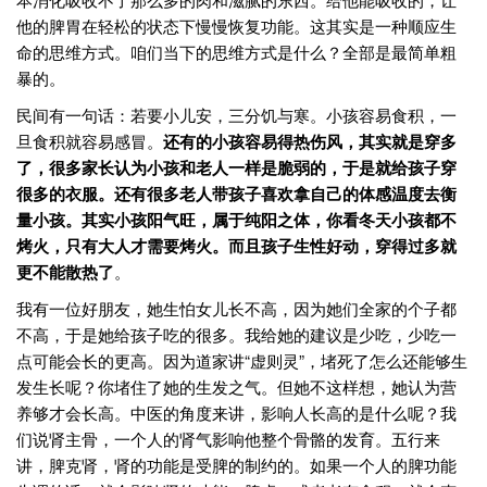
他的脾胃在轻松的状态下慢慢恢复功能。这其实是一种顺应生
命的思维方式。咱们当下的思维方式是什么？全部是最简单粗
暴的。
民间有一句话：若要小儿安，三分饥与寒。小孩容易食积，一
旦食积就容易感冒。
还有的小孩容易得热伤风，其实就是穿多
了，很多家长认为小孩和老人一样是脆弱的，于是就给孩子穿
很多的衣服。还有很多老人带孩子喜欢拿自己的体感温度去衡
量小孩。其实小孩阳气旺，属于纯阳之体，你看冬天小孩都不
烤火，只有大人才需要烤火。而且孩子生性好动，穿得过多就
更不能散热了
。
我有一位好朋友，她生怕女儿长不高，因为她们全家的个子都
不高，于是她给孩子吃的很多。我给她的建议是少吃，少吃一
点可能会长的更高。因为道家讲“虚则灵”，堵死了怎么还能够生
发生长呢？你堵住了她的生发之气。但她不这样想，她认为营
养够才会长高。中医的角度来讲，影响人长高的是什么呢？我
们说肾主骨，一个人的肾气影响他整个骨骼的发育。五行来
讲，脾克肾，肾的功能是受脾的制约的。如果一个人的脾功能