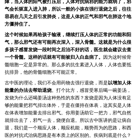
障，当人体的阳气被打压后，人体对抗病邪的能力就弱了，邪
气会长驱直入进入肺，所以一般的小孩在强行退烧之后，往往
容易在几天之后引发肺炎，这是人体的正气和邪气在肺这个地
方僵持住了。
这个时候如果再给孩子输液，继续打压人体的正常的功能和阳
气，那么邪气还有可能再次深入，深入骨髓。这就是为什么很
多孩子感冒发烧一段时间之后治不好的话，医生就会建议去查
一个骨髓。这样的话就有可能被归入白血病了。
因为这时候骨
髓细胞一定是异常的。那么多的抗生素进入人体，人体也要抵
抗排异，他的骨髓细胞不可能正常。
古中医的理论，我们不会用药物去强行退烧，而是
以增加人体
能量的办法去帮助退烧
。打个比方，感冒受寒后喝一碗姜汤，
发烧为什么还喝姜汤这种热性的东西？发烧是因为人体没有足
够的能量把邪气排出体外，于是在僵持在体表，这其实是人体
在体表增加能量去排出邪气。你用姜汤助它一把力，邪气自然
就排出去了，邪气一去，烧便自退。所以古中医讲的是让病自
退，我们是一个顺应人体，顺应机能，顺势而为的思路，和西
医的对抗式治病思路是有本质上的区别的。疾病到底是什么？