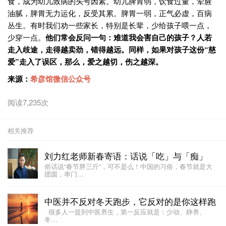
食，成为幼儿致病的头号因素。幼儿脾胃弱，饮食过量，荤腥
油腻，脾胃无力运化，反受其累。脾胃一弱，正气必虚，百病
丛生。有时我们劝一些家长，特别是长辈，少给孩子喂一点，
少穿一点。
他们常会反问一句：难道我会害自己的孩子？
人若
走入歧途，走得越卖劲，错得越远。同样，如果对孩子这份“慈
爱”走入了误区，那么，爱之越切，伤之越深。
来源：
希彦馆微信公众号
阅读7,235次
相关推荐
刘力红老师新春寄语：话说「吃」与「痴」
俗话说“春节胖三斤”，可不是么！中国的习俗，春节就是大
团圆，串门…
中医并不反对冬天跑步，它反对的是你这样跑
很多人一提到中医养生，第一反应就是：少动、静养、
冬…