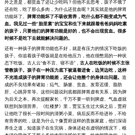
外之意是，都贫血了还让少吃吗？但他不去思考，孩子不饿了
还在吃，吃了那么多肉，为什么还贫血呢？其实就是他的脾胃
功能坏了。
脾胃功能坏了不吸收营养，吃什么都不能变成为气
血。我见过一些“胎里素”的宝宝和生下来就跟着爸爸妈妈吃素
的孩子，只要他们的脾胃功能是好的，也不会出现贫血。很多
时候不是吃下去就能解决问题的。
还有一种孩子的脾胃功能也不好，就是有压力的情况下吃饭的
孩子。你追着孩子喂饭就是在给他压力，他在很憋屈的一种状
态下吃饭。古人云“食不言、寝不语”，
古人在吃饭的时候不主张
管教孩子。孩子在一种压力底下被逼着进食，边哭边吃，这样
不光造成孩子的脾胃功能差，还会让他整个的身体出问题。
造
成的不良结果有诸如：疝气、肠篓、贫血、发育迟缓、脂肪
肝、心跳异常等。这些问题说到底都跟脾胃虚有关系，因为脾
为后天之本。再次提醒家长，千万不要一听到脾虚、气血虚就
联想到加强营养。《红楼梦》里，贾宝玉生过大病之后，贾府
让他吃了很长一段时间的清粥小菜。病后反而不给进补，不给
有营养的吃，这是为什么？像贾府这样的贵族家庭，他们深谙
养生之道，知道孩子在生完病，身体还处在虚弱的情况下，根
本消化吸收不了那么多的肉和滋腻的东西。给他能吸收的，让