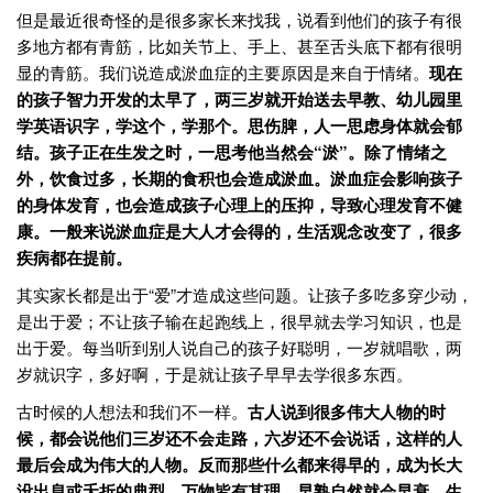
但是最近很奇怪的是很多家长来找我，说看到他们的孩子有很
多地方都有青筋，比如关节上、手上、甚至舌头底下都有很明
显的青筋。我们说造成淤血症的主要原因是来自于情绪。
现在
的孩子智力开发的太早了，两三岁就开始送去早教、幼儿园里
学英语识字，学这个，学那个。思伤脾，人一思虑身体就会郁
结。孩子正在生发之时，一思考他当然会“淤”。除了情绪之
外，饮食过多，长期的食积也会造成淤血。淤血症会影响孩子
的身体发育，也会造成孩子心理上的压抑，导致心理发育不健
康。一般来说淤血症是大人才会得的，生活观念改变了，很多
疾病都在提前。
其实家长都是出于“爱”才造成这些问题。让孩子多吃多穿少动，
是出于爱；不让孩子输在起跑线上，很早就去学习知识，也是
出于爱。每当听到别人说自己的孩子好聪明，一岁就唱歌，两
岁就识字，多好啊，于是就让孩子早早去学很多东西。
古时候的人想法和我们不一样。
古人说到很多伟大人物的时
候，都会说他们三岁还不会走路，六岁还不会说话，这样的人
最后会成为伟大的人物。反而那些什么都来得早的，成为长大
没出息或夭折的典型。万物皆有其理，早熟自然就会早衰，生