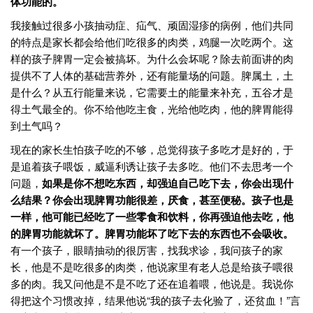
体功能的。
我接触过很多小孩抽动症、疝气、顽固湿疹的病例，他们共同
的特点是家长都会给他们吃很多的肉类，鸡腿一次吃两个。这
样的孩子脾胃一定会被搞坏。为什么会坏呢？除去前面讲的肉
提供不了人体的基础营养外，还有能量场的问题。脾属土，土
是什么？从五行能量来说，它需要土的能量来补充，五谷才是
得土气最全的。你不给他吃主食，光给他吃肉，他的脾胃能得
到土气吗？
现在的家长生怕孩子吃的不够，总觉得孩子多吃才是好的，于
是追着孩子喂饭，威逼利诱让孩子去多吃。他们不去思考一个
问题，
如果是你不想吃东西，却强迫自己吃下去，你会出现什
么结果？你会出现脾胃功能很差，厌食，甚至便秘。孩子也是
一样，他可能已经吃了一些零食和饮料，你再强迫他去吃，他
的脾胃功能就坏了。脾胃功能坏了吃下去的东西也不会吸收。
有一个孩子，眼睛抽动的很厉害，找我求诊，我问孩子的家
长，他是不是吃很多的肉类，他说家里有老人总是给孩子喂很
多的肉。我又问他是不是不吃了还在追着喂，他说是。我说你
得把这个习惯改掉，结果他说“我的孩子去化验了，还贫血！”言