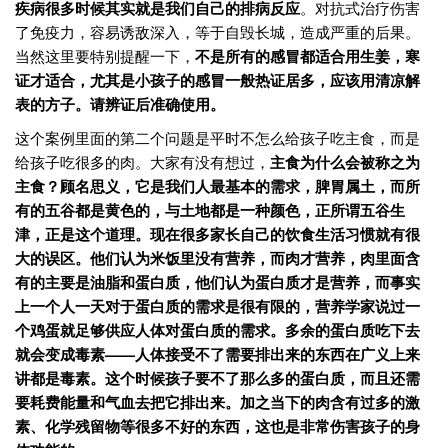
疾病很多时候其实就是我们自己的排病反应
。对抗式治疗伤害
了免疫力，容易诱敌深入，等于自毁长城，造成严重的后果。
当然这里要特别提醒一下，
不是所有的感冒都适合用生姜，寒
证才适合，尤其是小孩子的感冒一般热证居多，应该用清凉解
表的方子。请辨证后准确使用。
这个案例里面的第二个问题是平时不怎么给孩子吃主食，而是
给孩子吃很多的肉。大家有没有想过，
主食为什么会被称之为
主食？顾名思义，它是我们人最基本的需求，脾胃属土，而所
有的五谷都是黄色的，与土地都是一种颜色，正所谓五谷生
津，正是这个道理。现在很多家长自己的饮食生活习惯就有很
大的误区。他们认为米饭里没有营养，而肉才营养，肉里面含
有的主要是油脂和蛋白质，他们认为蛋白质才是营养，而事实
上一个人一天对于蛋白质的需求是很有限的，营养学家说过一
个鸡蛋就足够供应人体对蛋白质的需求。多余的蛋白质吃下去
就会变成毒素——人体接受不了需要排出来的东西在广义上来
讲都是毒素。这个时候孩子要不了那么多的蛋白质，而且还需
要耗费能量和气血去把它排出来。加之当下的肉含有过多的激
素、化学残留物等很多不好的东西，这也是非常伤害孩子的身