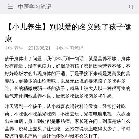
中医学习笔记


【小儿养生】别以爱的名义毁了孩子健
康
中医养生
2019/06/21
中医学习笔记
孩子身体出了问题，我们常听到一句话，就是营养不够，身体
没有能量，没有免疫力，好似所有孩子都是因为营养不够，不
好好吃饭才会出现身体的不适。于是乎接下来就是更高级的营
养品，更稀少的山珍海味，以及无止境的要求孩子多吃再多
吃。长的稍微瘦弱一些的孩子，就马上被大人以一种很可怜的
语气来评判他营养不良，应该多吃饭多吃肉多喝牛奶。
昨天遇到一个孩子，从小就喜欢喝饮料吃零食，经常打针吃
药，不吃饭不吃菜光吃肉，不出去玩，光看电脑电视，六岁验
出白血病，身上到处都是脂肪瘤。家长还在问，到底是缺什么
营养，说马上去买了让他吃，还抱怨说晚上吃得太少了，平时
应该再要求严格一点让他多吃些就不会这样了。