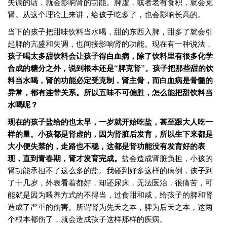
失调的话，就会影响肾的功能。脾虚，或者老有食积，就会克
肾。从这个理论上来讲，给孩子吃多了，也会影响长高的。
当下的孩子把甜味饮料当水喝，甜的东西入脾，甜多了就会引
起脾的亢盛和失调，也间接影响肾的功能。现在有一种说法，
孩子喝太多甜饮料会让孩子得白血病，除了饮料里有很多化学
合成的糖分之外，说到根本还是“脾克肾”。孩子把那些甜的饮
料当水喝，肾的功能必定受克制，肾主骨，而白血病是骨髓的
异常，都有连带关系。所以五味不可偏胜，怎么能把甜饮料当
水喝呢？
现在的孩子盐给的也太早，一岁就开始吃盐，甚至跟大人吃一
样的量。小孩都是肾虚的，因为肾脏后发育，所以生下来都是
大小便失禁的，走路也不稳，这都是肾功能没有发育好的表
现，直到青春期，肾才发育完成。
盐会造成肾脏负担，小孩的
肾功能承担不了这么多的盐。我碰到好多这样的病例，孩子到
了十几岁，外表看着都好，却还尿床，无法医治，很痛苦，可
能就是因为喂养方式的不得当，过食甜和咸，给孩子的脾和肾
造成了严重的伤害。所谓肾为先天之本，脾为后天之本，这两
个根本都伤了，就会造成孩子这样那样的疾病。