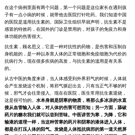
在这个病例里面有两个问题，第一个问题是这位家长在遇到孩
子有一点小病的时候，就带他去医院打针吃药。我们知道中国
的医院是滥用抗生素的。国际卫生组织早就声明，抗生素不是
感冒的特效药，在国外的门诊是禁用的，对孩子的免疫力和身
体功能的伤害很大。
抗生素，顾名思义，它是一种对抗性的药物，是伤害和压制自
身机能的，是一种以杀害人体的正常细胞和免疫细胞为代价的
抗病行为，现在很多疾病的高发，与抗生素的滥用是有关系
的。
从古中医的角度来讲，当人体感受到外界邪气的时候，人体就
会产生发烧这个机制，将邪气驱赶出去，只有当正气不够的时
候，邪气才会往里侵入。现在在医院，医生常用抗生素退烧，
这是很可怕的。
水本身就是阴寒的物质，将那么多冰凉的水直
接从血管输入人体，对人体的伤害可想而知；另一方面，舔破
药片的糖衣我们就可以尝到苦味。中医讲苦为寒，为降，它和
输液的道理一样，当这种苦寒的药片和阴寒的液体进入人体，
都是在打压人体的阳气。发烧是人体抵抗病邪的第一道天然屏