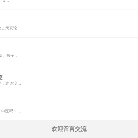
上古天真论…
验。孩子…
愈
案，难道没…
好中医吗？…
欢迎留言交流