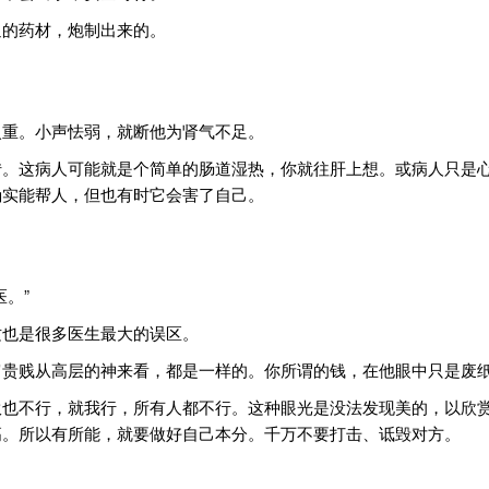
通的药材，炮制出来的。
火重。小声怯弱，就断他为肾气不足。
转。这病人可能就是个简单的肠道湿热，你就往肝上想。或病人只是
确实能帮人，但也有时它会害了自己。
。”
这也是很多医生最大的误区。
富贵贱从高层的神来看，都是一样的。你所谓的钱，在他眼中只是废
伙也不行，就我行，所有人都不行。这种眼光是没法发现美的，以欣
高。所以有所能，就要做好自己本分。千万不要打击、诋毁对方。