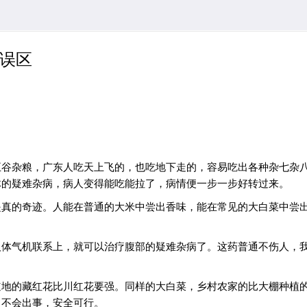
误区
五谷杂粮，广东人吃天上飞的，也吃地下走的，容易吃出各种杂七杂
体的疑难杂病，病人变得能吃能拉了，病情便一步一步好转过来。
是真的奇迹。人能在普通的大米中尝出香味，能在常见的大白菜中尝
人体气机联系上，就可以治疗腹部的疑难杂病了。这药普通不伤人，
道地的藏红花比川红花要强。同样的大白菜，乡村农家的比大棚种植
，不会出事，安全可行。