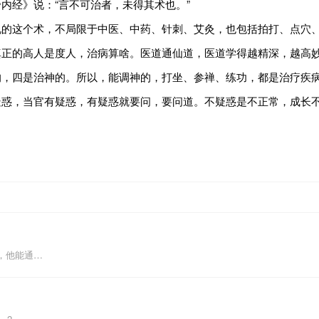
内经》说：“言不可治者，未得其术也。”
说的这个术，不局限于中医、中药、针刺、艾灸，也包括拍打、点穴
真正的高人是度人，治病算啥。医道通仙道，医道学得越精深，越高
的，四是治神的。所以，能调神的，打坐、参禅、练功，都是治疗疾
疑惑，当官有疑惑，有疑惑就要问，要问道。不疑惑是不正常，成长
，他能通…
 2…