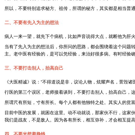
所以，不要特别追求秘方、祖传，所谓的秘方，其实都是相当普
二、不要有先入为主的想法
病人一来一望，就先下个病机，比如声音说得大点，就断他为肝
当有了先入为主的想法后，你所问的思路，都会围绕着这个问题
主。老中医有经验的，是可以凭经验，来治好很多病。有时经验
三、不要打击别人，抬高自己
《大医精诚》说：“不得道说是非，议论人物，炫耀声名，詈毁诸医
行医的第三个误区，老师接着谈到，不要打击别人，抬高自己，
所谓尺有所短，寸有所长。每个人都有他独特之处。其实人的贫
目前中医的发展，就困在这里。动不动就说，那家伙不行，这家
我们是战友，不是敌人。因为各有所长，相互弥补，才会相互提
四、不要光想着挣钱