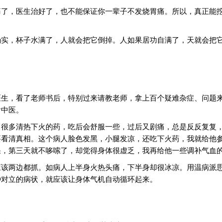
痛了，医生治好了，也不能保证你一辈子不发烧胃痛。所以，真正能
实，杯子水满了，人就会把它倒掉。人如果居功自满了，天就会把它
医生，看了老师书后，特别过来请教老师，拿上百个疑难杂症、问题
看中医。
了很多清热下火的药，吃后会舒服一些，过后又剧痛，总是反反复复
要看清真相。这个病人脸色发黑，小腿发凉，还吃下火药，我就给他
果，第三天就不哆嗦了，却觉得身体很虚乏，我再给他一些调补气血
应该两边都抓。如病人上半身火热头痛，下半身却很冰凉。用温病派
种对立的病状，就应该让身体气机自动循环起来。