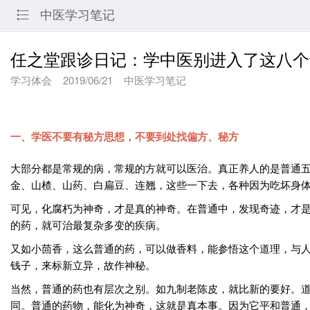
中医学习笔记

任之堂跟诊日记：学中医别进入了这八个
学习体会
2019/06/21
中医学习笔记
一、学医不要有秘方思想，不要到处找偏方、秘方
大部分都是常规的病，常规的方就可以医治。真正养人的是普通
金、山楂、山药、白扁豆、连翘，这些一下去，各种因为吃坏身
可见，化腐朽为神奇，才是真的神奇。在普通中，发现奇迹，才
的药，就可治最复杂多变的疾病。
又如小茴香，这么普通的药，可以做香料，能参悟这个道理，与
钱子，来标新立异，故作神秘。
当然，普通的药也有层次之别。如九制老陈皮，就比新的要好。
同。普通的药物，能化为神奇，这就是真本事。因为它平和普通