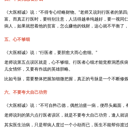
《大医精诚》说：“不得专心经略财物。”老师又说到行医者的第
富。而真正行医时，要特别注意，人活得越单纯越好，要一视同
病人，如果就想着他的贫富，怎么赚他的钱财，这心就不平衡了
五、心不够细
《大医精诚》说：“行医者，要胆愈大而心愈细。”
老师说第五点误区就是，心不够细。行医者心细才能觉察洞悉疾
儿女情怀，又要有作战的英雄胆略。
比如号脉，需要整体把握加细微把握，真正的号脉是一个不断修
六、不要夸大自己功劳
《大医精诚》说：“不可自矜己德，偶然治瘥一病，便昂头戴面，
老师说到的第六点行医者误区，就是不要夸大自己功劳，逢人就
其实医生治病，只是帮病人度过一个小劫而已，医生不能帮你渡