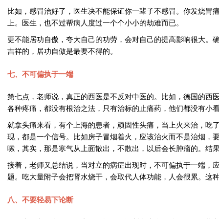
比如，感冒治好了，医生决不能保证你一辈子不感冒。你发烧胃
上。医生，也不过帮病人度过一个个小小的劫难而已。
更不能居功自傲，夸大自己的功劳，会对自己的提高影响很大。确
吉祥的，居功自傲是最要不得的。
七、不可偏执于一端
第七点，老师说，真正的西医是不反对中医的。比如，德国的西
各种疼痛，都没有根治之法，只有治标的止痛药，他们都没有小
就拿头痛来看，有个上海的患者，顽固性头痛，当上火来治，吃
现，都是一个信号。比如房子冒烟着火，应该治火而不是治烟，
嗦，其实，那是寒气从上面散出，不散出，以后会长肿瘤的。结
接着，老师又总结说，当对立的病症出现时，不可偏执于一端，
题。吃大量附子会把肾水烧干，会取代人体功能，人会很累。这
八、不要轻易下论断