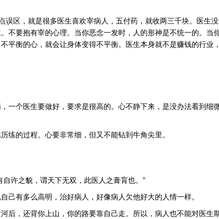
四点误区，就是很多医生喜欢宰病人，五付药，就收两三千块。医生
仁。不要抱有宰的心理。当你恶念一发时，人的形神是不统一的。当
，不平衡的心，就会让身体变得不平衡。医生本身就不是赚钱的行业
病，一个医生要做好，要求是很高的。心不静下来，是没办法看到细
炼历练的过程。心要非常细，但又不能钻到牛角尖里。
有自许之貌，谓天下无双，此医人之膏肓也。”
说自己有多么高明，治好病人，好像病人欠他好大的人情一样。
过河后，还背你上山，你的路要靠自己走。所以，病人也不能对医生