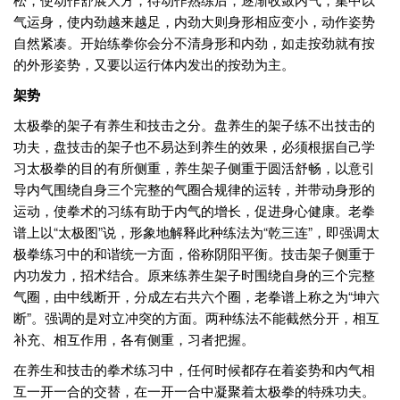
气运身，使内劲越来越足，内劲大则身形相应变小，动作姿势
自然紧凑。开始练拳你会分不清身形和内劲，如走按劲就有按
的外形姿势，又要以运行体内发出的按劲为主。
架势
太极拳的架子有养生和技击之分。盘养生的架子练不出技击的
功夫，盘技击的架子也不易达到养生的效果，必须根据自己学
习太极拳的目的有所侧重，养生架子侧重于圆活舒畅，以意引
导内气围绕自身三个完整的气圈合规律的运转，并带动身形的
运动，使拳术的习练有助于内气的增长，促进身心健康。老拳
谱上以“太极图”说，形象地解释此种练法为“乾三连”，即强调太
极拳练习中的和谐统一方面，俗称阴阳平衡。技击架子侧重于
内功发力，招术结合。原来练养生架子时围绕自身的三个完整
气圈，由中线断开，分成左右共六个圈，老拳谱上称之为“坤六
断”。强调的是对立冲突的方面。两种练法不能截然分开，相互
补充、相互作用，各有侧重，习者把握。
在养生和技击的拳术练习中，任何时候都存在着姿势和内气相
互一开一合的交替，在一开一合中凝聚着太极拳的特殊功夫。