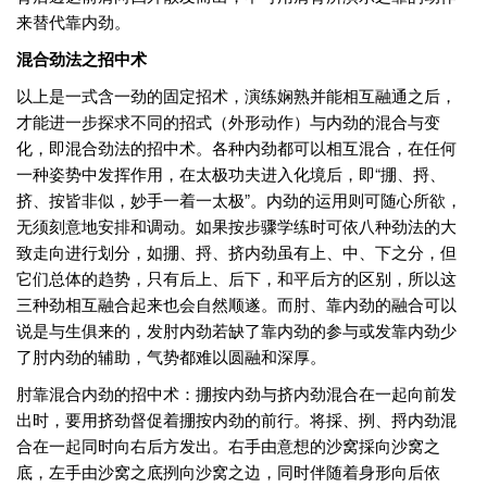
来替代靠内劲。
混合劲法之招中术
以上是一式含一劲的固定招术，演练娴熟并能相互融通之后，
才能进一步探求不同的招式（外形动作）与内劲的混合与变
化，即混合劲法的招中术。各种内劲都可以相互混合，在任何
一种姿势中发挥作用，在太极功夫进入化境后，即“掤、捋、
挤、按皆非似，妙手一着一太极”。内劲的运用则可随心所欲，
无须刻意地安排和调动。如果按步骤学练时可依八种劲法的大
致走向进行划分，如掤、捋、挤内劲虽有上、中、下之分，但
它们总体的趋势，只有后上、后下，和平后方的区别，所以这
三种劲相互融合起来也会自然顺遂。而肘、靠内劲的融合可以
说是与生俱来的，发肘内劲若缺了靠内劲的参与或发靠内劲少
了肘内劲的辅助，气势都难以圆融和深厚。
肘靠混合内劲的招中术：掤按内劲与挤内劲混合在一起向前发
出时，要用挤劲督促着掤按内劲的前行。将採、挒、捋内劲混
合在一起同时向右后方发出。右手由意想的沙窝採向沙窝之
底，左手由沙窝之底挒向沙窝之边，同时伴随着身形向后依