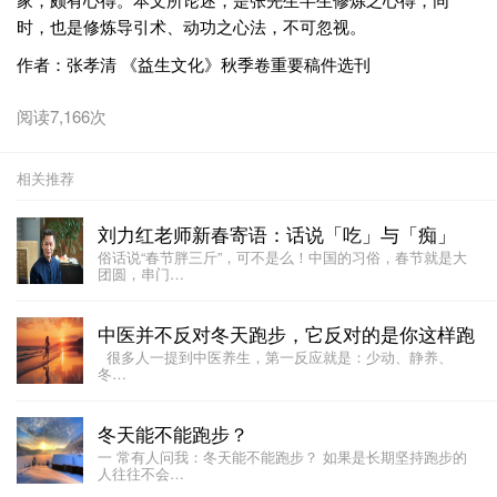
时，也是修炼导引术、动功之心法，不可忽视。
作者：张孝清 《益生文化》秋季卷重要稿件选刊
阅读7,166次
相关推荐
刘力红老师新春寄语：话说「吃」与「痴」
俗话说“春节胖三斤”，可不是么！中国的习俗，春节就是大
团圆，串门…
中医并不反对冬天跑步，它反对的是你这样跑
很多人一提到中医养生，第一反应就是：少动、静养、
冬…
冬天能不能跑步？
一 常有人问我：冬天能不能跑步？ 如果是长期坚持跑步的
人往往不会…