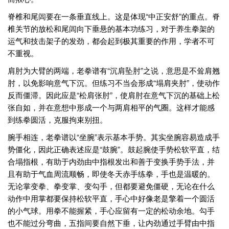
脊椎和尾闾要在一条垂直线上。这是体现“中正安舒”的重点。脊
椎关节的放松和尾闾向下垂悬的基本功练习，对于养生拳架的
运气和技击架子的发劲，都会起到极其重要的作用，学者不可
不重视。
肩肘为大臂的两端，老拳谱有“沉肩坠肘”之说，意思是不耸肩翘
肘，以免影响意气下沉。但练习不当会形成“塌肩夹肘”，使动作
反而僵滞。因此应是“松肩张肘”，使肩肘在意气下沉的基础上松
张自如，并在意想中形成一个与两肩相平的气圈。这样才能感
到练拳圆活，克服拘束别扭。
腕手相连，老拳谱以“坐腕”表示基本手势。其实坐腕容易造成手
势僵化，因此正确表述应是“鼓腕”。鼓起腕使手势松软平直，结
合塌指根，有助于内劲由中指根发出和善于变换手势手法，并
且有助于气血周流顺畅，即使冬天赤手练拳，手也是温暖的。
无论掌变拳、拳变掌、变勾手，但都要避免僵硬，无论在什么
动作中用掌都要保持松软平直，手心中好像老是擎着一个圆活
的小气球。用拳不能握紧，手心应留有一定的松动余地。勾手
也不能过分弯曲，五指间要自然下垂，让内劲通过手臂由中指