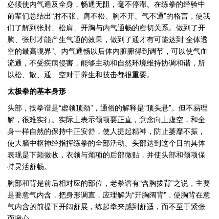
必须使内气遍及全身，畅通无阻，毫不停滞。在练拳的经验中
前辈们总结出“肘不张、肩不松、胸不开、气不通”的格言，使我
们了解到张肘、松肩、开胸与内气通畅的密切关系。做到了开
胸、张肘才能产生气通的效果，做到了通才有可能达到“全体透
空的最高境界”。内气通畅以后体内脏腑得到调节，可以使气血
流通，不受疾病侵害，能够主动和自然环境维持协调和谐，所
以松、散、通、空对于养生和技击都很重要。
太极拳的基本身形
头部，按拳谱是“虚领顶劲”，通俗的解释是“顶头悬”。但不易理
解，很难实行。实际上表示颈项要正直，意念向上虚空，和全
身一样自然的保持中正安舒，使人提起精神，防止萎靡不振，
使大脑中枢神经指挥练拳的全部活动。头部达到这个目的具体
表现是下颏微收，衣领与颈项的后部微贴，并使头部和颈项保
持灵活舒畅。
胸部和背是前后相对应的部位，老拳谱有“含胸拔背”之说，主要
是要意气内含，把身形调直，应理解为“开胸阔背”，使胸背在意
气内含的前提下开阔舒展，练起拳来感到舒适，而不至于紧张
而揪心。