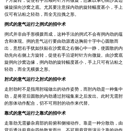
缘旋採向沙窝之底。尤其要注意採内劲的旋转幅度甚小，手上
仅可有沾粘之轻劲，而全无拉拽之形。
挒式的意气运行之挒式的招中术
挒式并非由手形橫拨而成，这种手法的挒式不会有挒内劲的蕴
含和体现。挒的意气运行要由劲源透达胸前十字中心圆散而
出，意想右手犹如扶贴在沙窝底之右侧心中一静，使圆散的内
劲先向右侧上方旋转，促使右手沿逆时针方向微旋。由沙窝底
旋挒向沙窝边缘，挒内劲的旋转幅度甚小，手上只可有沾粘之
轻劲，而全无横拨之形。
肘式的意气运行之肘式的招中术
走肘劲时不是指用肘端做出的动作姿势，而肘内劲是一种集中
劲，是将背后圆散的内劲通过肘端集束之后发出。此时无需肘
的形体动作配合，切不可用肘的动作来代替。
靠式的意气运行之靠式的招中术
走靠劲无需掺杂肩部的前俯和侧倾动作。靠是一种分散劲，由
背后透达前肩向四外散发而出，不可用肩背所演示之靠的动作