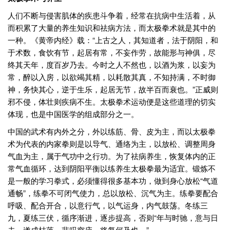
人们不断与侵害肌体的疾患斗争着，经常在抗病中生活着，从
而积累了大量的养生知识和祛病方法，而太极拳术就是其中的
一种。《黄帝内经》载：“上古之人，其知道者，法于阴阳，和
于术数，食饮有节，起居有常，不妄作劳，故能形与神俱，尽
终其天年，度百岁乃去。今时之人不然也，以酒为浆，以妄为
常，醉以入房，以欲竭其精，以耗散其真，不知持满，不时御
神，务快其心，逆于生乐，起居无节，故半百而衰也。”正威则
邪不侵，体壮则疾病不生。太极拳术运动便是这些道理的切实
体现，也是中国医学的组成部分之一。
中国的武术有内外之分，外以练筋、骨、皮为主，而以太极拳
术为代表的内家拳则是以导气、通络为主，以放松、调整周身
气血为主，属于气功中之行功。为了祛病养生，恢复体内的正
常气血循环，达到阴阳平衡以练养生太极拳最为适宜。锻炼不
是一般的学习拳式，必须懂得很多基本功，做到身心放松“气道
通畅”，练拳不可闭气使力，总以放松、沉气为主。练拳要配合
呼吸、配合开合，以意行气，以气运身，内气鼓荡。冬练三
九，夏练三伏，循序渐进，逐步提高，否则“年与时驰，意与日
去，遂成枯落，悲叹穷庐，将复何及也。”