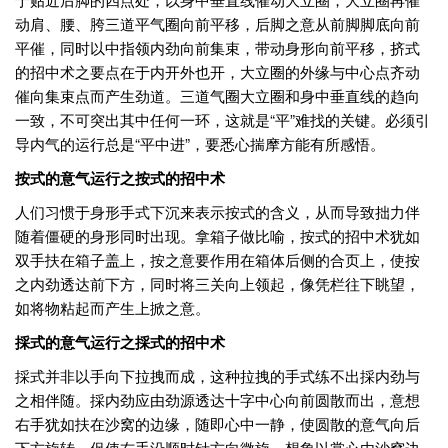
动肩、腰、胯三道平气圈向前平移，后脚之意从前脚脚底向前
平催，同时以中指领内劲向前集束，带动身形向前平移，挤式
的招中术之要点在于内开外也开，大立圈的外缘与中心点齐动
催向集束点而产生劲道。三道气圈大立圈和身中垂直线的趋向
一致，不可突出其中任何一环，这就是“平”难找的关键。必须引
导内气的运行总是“平中进”，要悉心揣摩方能有所感悟。
按式的意气运行之按式的招中术
人们习惯于身形手式下沉来表示按式的含义，从而导致拙力伴
随着僵硬的身形同时出现。拿箱子做比喻，按式的招中术犹如
双手扶在箱子盖上，按之意要作用在箱体后侧的合页上，使按
之内劲透达前下方，同时将三关向上领起，像凭栏往下眺望，
如将物粘起而产生上掀之意。
採式的意气运行之採式的招中术
採式并非以手向下拉拽而成，这种拉拽的手式练不出採内劲与
之相伴随。採内劲应由劲源透达十字中心向前圆散而出，意想
右手犹如扶在沙窝的边缘，随即心中一静，使圆散的意气向后
下方旋转，促使右手沿顺时针方向微旋，想象以掌心由沙窝边