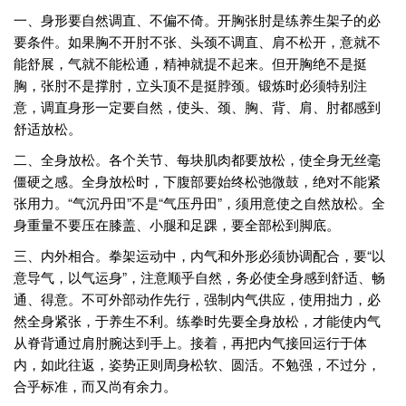
一、身形要自然调直、不偏不倚。开胸张肘是练养生架子的必
要条件。如果胸不开肘不张、头颈不调直、肩不松开，意就不
能舒展，气就不能松通，精神就提不起来。但开胸绝不是挺
胸，张肘不是撑肘，立头顶不是挺脖颈。锻炼时必须特别注
意，调直身形一定要自然，使头、颈、胸、背、肩、肘都感到
舒适放松。
二、全身放松。各个关节、每块肌肉都要放松，使全身无丝毫
僵硬之感。全身放松时，下腹部要始终松弛微鼓，绝对不能紧
张用力。“气沉丹田”不是“气压丹田”，须用意使之自然放松。全
身重量不要压在膝盖、小腿和足踝，要全部松到脚底。
三、内外相合。拳架运动中，内气和外形必须协调配合，要“以
意导气，以气运身”，注意顺乎自然，务必使全身感到舒适、畅
通、得意。不可外部动作先行，强制内气供应，使用拙力，必
然全身紧张，于养生不利。练拳时先要全身放松，才能使内气
从脊背通过肩肘腕达到手上。接着，再把内气接回运行于体
内，如此往返，姿势正则周身松软、圆活。不勉强，不过分，
合乎标准，而又尚有余力。