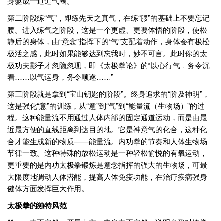
身躯成一道道气圈。
第二阶段练“气”，即练先天之真气，在练“腰”的基础上不要忘记
腰。进入练气之阶段，这是一个更虚、更要体悟的阶段，使松
静后的身体，由“意念”指挥下的“气”支配着动作，身体会有极松
极活之感，此时如果能够达到忘我时，妙不可言。此时你的太
极功夫影子才忽隐忽现，即《太极拳论》的“以心行气，务令沉
着……以气运身，务令顺遂……”
第三阶段就是拿到“宝山钥匙的阶段”。终身追求的“阶及神明”，
这是强化“意”的训练，从“意”到“气”到“能量流（生物场）”的过
程。这种能量流不用通过人体内部的固定通道运动，而是由最
近最方便的直线距离到达目的地。它是神意气的化合，这种化
合才能生成新的物质——能量流。内功拳的节奏和人体生物场
节律一致。这种特殊的放松运动是一种轻松愉悦的有氧运动，
更重要的是内功太极拳锻炼是意念指挥的强大的生物场，可最
大限度地调动人体潜能，提高人体免疫功能，在治疗疾病强身
健体方面发挥巨大作用。
太极拳的独特风范