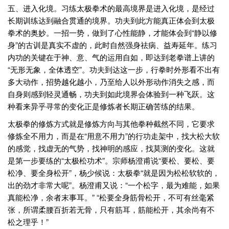
五、进入化境。习练太极拳术的最高境界是进入化境，是经过
长期训练达到融合贯通的境界。功夫到此方能真正体会到太极
拳术的奥妙。一招一势，做到了心性能静，才能体会到“静以修
身”的古训是真实不虚的，此时自然强身祛病、益寿延年。练习
内功的关键在于神、意、气的运用自如，即达到老拳谱上讲的
“无形无象，全体透空”。功夫到达这一步，行拳时外形看不出有
多大动作，招势越化越小，乃至给人以外形动作消失之感，而
自身则感到轻灵通畅，功夫到如此境界会体验到一种飞跃。这
种看来异乎寻常的变化正是修炼者长期正确苦练的结果。
太极拳的修炼方式就是修炼方向与其他拳种截然不同，它要求
修炼全不用力，而是在“用意不用力”的行功走架中，找大松大软
的感觉，找虚无的气势，找神明的感应，找莫测的变化。这就
是第一步要练的“太极松功术”。宗师杨澄甫说“要松、要松、要
松净、要全身松开”，杨少候说：太极拳“就是因为松松软软的，
出的劲才非常大呢”。杨澄甫又说：“一个松字，最为难能，如果
真能松净，余者末事耳。” “松要全身筋骨松开，不可有丝毫紧
张，所谓柔腰百折若无骨，只有筋耳，筋能松开，其余尚有不
松之理乎！”