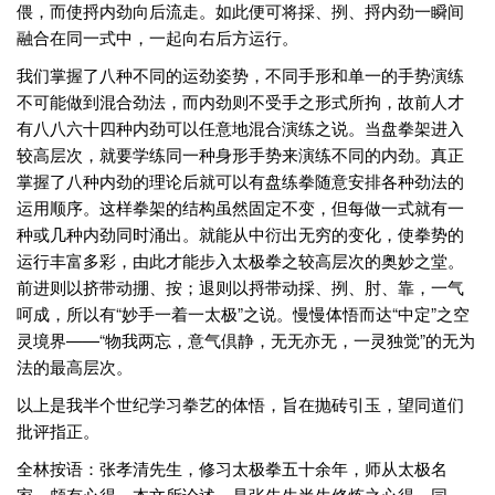
偎，而使捋内劲向后流走。如此便可将採、挒、捋内劲一瞬间
融合在同一式中，一起向右后方运行。
我们掌握了八种不同的运劲姿势，不同手形和单一的手势演练
不可能做到混合劲法，而内劲则不受手之形式所拘，故前人才
有八八六十四种内劲可以任意地混合演练之说。当盘拳架进入
较高层次，就要学练同一种身形手势来演练不同的内劲。真正
掌握了八种内劲的理论后就可以有盘练拳随意安排各种劲法的
运用顺序。这样拳架的结构虽然固定不变，但每做一式就有一
种或几种内劲同时涌出。就能从中衍出无穷的变化，使拳势的
运行丰富多彩，由此才能步入太极拳之较高层次的奥妙之堂。
前进则以挤带动掤、按；退则以捋带动採、挒、肘、靠，一气
呵成，所以有“妙手一着一太极”之说。慢慢体悟而达“中定”之空
灵境界——“物我两忘，意气倶静，无无亦无，一灵独觉”的无为
法的最高层次。
以上是我半个世纪学习拳艺的体悟，旨在抛砖引玉，望同道们
批评指正。
全林按语：张孝清先生，修习太极拳五十余年，师从太极名
家，颇有心得。本文所论述，是张先生半生修炼之心得，同