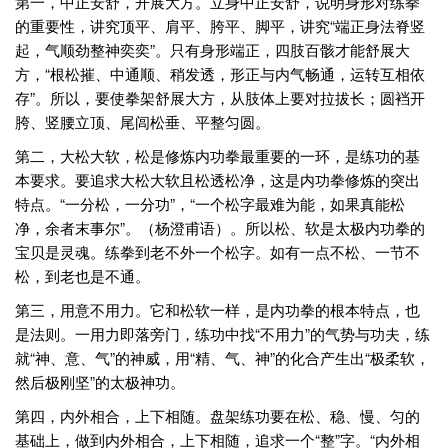
第一，中正安舒，开展大方。立身中正安舒，说明身形对练拳
的重要性，讲究顶平、肩平、胯平、脚平，讲究“端正身法脊竖
起，气顺劲整神奕奕”。只有身形端正，四肢百骸才能舒展大
方，“根松摧、中通顺、稍发透，形正与内气畅通，运转互相依
存”。所以，要使拳架舒展大方，从肢体上要对拉拔长；圆裆开
胯、竖腰立顶、尾闾松垂、平整匀圆。
第二，大松大软，松是修炼内功拳最重要的一环，是练功的基
本要求。要追求大松大软且松透松净，这是内功拳修炼的突出
特点。“一分松，一分功”，“一个松字最难为能，如果真能松
净，余者末事尔”。（杨澄甫语）。所以松、软是太极内功拳的
宝贝是灵魂。练拳到老不外一个松字。如有一点不松、一节不
松，到老也是不通。
第三，用意不用力。它和松软一样，是内功拳的根本特点，也
是法则。一用力即落旁门，练功中找“不用力”的气势与功夫，练
就“神、意、气”的神威，用“精、气、神”的化合产生出“极柔软，
然后极刚坚”的太极神功。
第四，内外相合，上下相随。盘架练功要在松、稳、慢、匀的
基础上，做到内外相合，上下相随，追求一个“整”字。“内外相