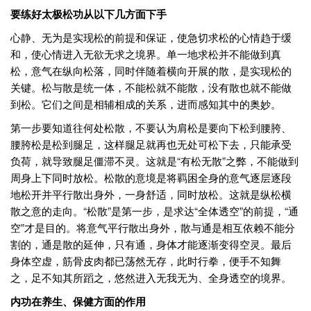
要练好太极松功从以下几方面下手
心静、无为是实现松的前提和保证，使急切求松的心情趋于缓
和，使心情进入无欲无求之境界。单一地求松并不能做到真
松，意气在纵向松落，同时伴随着横向开展的散，是实现松的
关键。松与散是统一体，不能松就不能散，没有散也就不能做
到松。它们之间是相辅相成的关系，进而感知其中的奥妙。
第一步要知道往何处松散，不要认为肩松是要向下松到腰胯、
腰胯松是松到腿足，这样腿足就再也无处可松下去，只能承受
负荷，就导致腿足僵滞不灵。这就是“有松无散”之弊，不能做到
周身上下同时放松。松散的意境是将羁困全身的意气逐层逐段
地松开并平行散出身外，一身舒适，同时放松。这就是纵松横
散之意的走向。“松散”是第一步，是求达“全体透空”的前提，“通
空”才是目的。将意气平行散出身外，散与通是相互依赖不能分
割的，通是散的延伸，只有通，身体才能逐渐变得空灵。最后
身体空虚，筋骨皮肉都已荡然无存，此时行拳，便手不知舞
之，足不知其所蹈之，悠然进入无我无为、全身透空的境界。
内功在养生、保健方面的作用