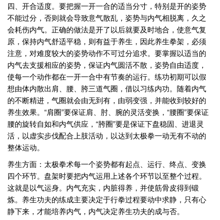
四、开合适度。要把握一开一合的适当分寸，特别是开的姿势
不能过分，否则就会导致意气散乱，姿势与内气相脱离，久之
会耗伤内气。正确的做法是开了以后就要及时地合，使意气复
原，保持内气舒适平稳，则有益于养生，因此养生拳架，必须
注意，对难度较大的姿势动作不可过分追求。要掌握以适当的
内气去支援相应的姿势，保证内气圆活不散，姿势自由适度，
使每一个动作都在一开一合中有节奏的运行。练功初期可以假
想由体内散出肩、腰、胯三道气圈，借以习练内功。随着内气
的不断精进，气圈就会由无到有，由弱变强，并能收到较好的
养生效果。“肩圈”要保证肩、肘、腕的灵活变换，“腰圈”要保证
腰的旋转自如和内气供应，“胯圈”要是保证下盘稳固、进退灵
活，以虚实步伐配合上肢活动，以达到太极拳一动无有不动的
整体运动。
养生方面：太极拳术每一个姿势都有起点、运行、终点、变换
四个环节。盘架时要把内气运用上述各个环节以至整个过程。
这就是以气运身。内气充实，内脏得养，并使筋骨皮得到锻
炼。养生功夫的练成主要决定于行拳过程要动中求静，只有心
静下来，才能培养内气，内气决定养生功夫的成与否。