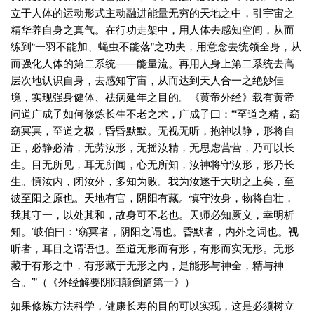
立于人体的运动形式主动融进能量无穷的天地之中，引宇宙之
精华养自身之真气。在行功走架中，用人体去感知空间，从而
练到“一羽不能加、蝇虫不能落”之功夫，用意念去统领全身，从
而强化人体的第二系统——能量流。再用人身上第二系统去高
层次地认识自身，去感知宇宙，从而达到天人合一之绝妙佳
境，实现强身健体、祛病延年之目的。《黄帝外经》载有黄帝
问道广成子如何修炼长生不老之术，广成子曰：“‘至道之精，窈
窈冥冥，至道之极，昏昏默默。无视无听，抱神以静，形将自
正，必静必清，无劳汝形，无摇汝精，无思虑营营，乃可以长
生。目无所见，耳无所闻，心无所知，汝神将守汝形，形乃长
生。慎汝内，闭汝外，多知为败。我为汝遂于大明之上矣，至
彼至阳之原也。天地有官，阴阳有藏。慎守汝身，物将自壮，
我其守一，以处其和，故身可不老也。天师必知厥义，幸明析
知。’岐伯曰：‘窈冥者，阴阳之谓也。昏默者，内外之词也。视
听者，耳目之谓语也。至道无形而有形，有形而实无形。无形
藏于有形之中，有形藏于无形之内，是能形与神全，精与神
合。’”（《外经解要阴阳颠倒篇第一》）
如果修炼方法科学，健康长寿的目的可以实现，这是必须树立