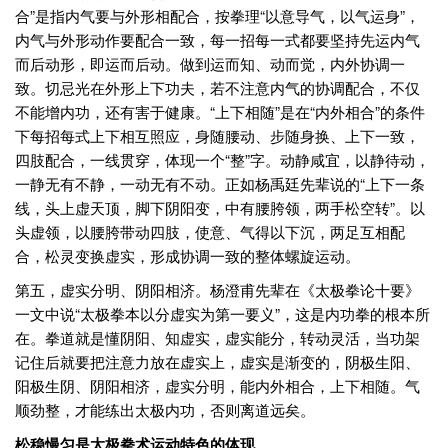
合”是指内气要与外形相配合，按拳理“以意导气，以气运身”，
内气与外形动作要配合一致，每一招每一式都要坚持先运内气
而后动形，即运而后动。做到运而知、动而觉，内外协调一
致。切忌光在外形上下功夫，若不注意内气的协调配合，不仅
不能增内功，还有害于健康。“上下相随”是在“内外相合”的条件
下每招每式上下相互照应，身随腰动、步随身换、上下一致，
四肢配合，一线贯穿，体现一个“整”字。动静咸宜，以静待动，
一静无有不静，一动无有不动。正如杨禹廷先辈说的“上下一条
线，头上虚天顶，脚下阴阳变，中有腰胯领，两手松空转”。以
头虚领，以腰胯带动四肢，使意、气得以下沉，两足互相配
合，松灵变换虚实，形成协调一致的整体螺旋运动。
第五，虚实分明、阴阳相济。杨澄甫先辈在《太极拳论十要》
一文中说“太极拳本以分虚实为第一要义”，这是内功拳的根本所
在。拳道就是懂阴阳、知虚实，虚实能分，转动灵活，当功架
记住后就要把注意力放在虚实上，虚实是渐变的，阴极生阳、
阳极生阴、阴阳相济，虚实分明，能内外相合，上下相随。气
顺劲整，才能练出太极内功，否则离道远矣。
松稳慢匀是太极拳术运动特色的体现