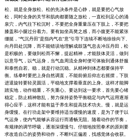
松、就是全身放松。松的先决条件是心静，就是要把心气放
松，同时全身的关节和肌肉都要随之放松，一直松到足心的涌
泉穴，内气往下松沉时，不要把全身重量压在下肢上，不要把
膝盖和小腿过分着力。要有如坐高凳之感，而小腹更不能紧张
绷挺，“气沉丹田”是指内气在“意”引导下连续不断地徐徐向下、
向丹田处沉降，而不能错误地理解成鼓荡气息去冲压丹田，松
是积极的，要做到松而不懈，提起精神，才能肢体灵活，做到
以意导气，以气运身，当气血周流全身时便可体验到通体舒服
和泰然自若。稳，就是行动沉稳。从精神到体态都要保持平
衡。练拳时要把上身自然调直，不能前俯后仰左右摇摆，下肢
进退旋转要轻灵圆活，平稳地支撑着垂直的上身。这样才能脚
踏实地，动作稳重，不失重心。要达到这一要求，首先要心绪
稳定，防止精神散乱，努力保持姿势平衡稳定与内气运用逐渐
得心应手，这样才能有益于养生和提高技术功夫。慢，就是运
身缓慢。在行功走架中要维持适当缓慢的速度，是为了便于以
气运身，使内气能够从容运行而通畅无阻。随着动作的节奏，
有规律的调节呼吸，逐渐深缓慢匀。仔细地按照拳术的原则要
求改造自己的姿势和动作，不断纠正偏差，找感觉体会收获。