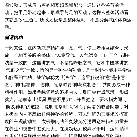
圈转动，形成肩与胯的相互照应和配合。通过这些关节的活
动，把手足带动起来，形成手与足的互动，这样从整体活动看
来就是“外三合”。所以太极拳是整体运动，不是分解式的体操运
动。
何谓内功
一般来说，练内功就是指练神、意、气，使三者相互结合，形
成一个相互关联的整体，“以意导气、以气运身”，内三合与讲内
功是一致的。这里讲的气，不是指呼吸之气，它和中医学讲的
“气血之气”一致，指的是一种生物功能，是一时还不能用科学做
出解释的气功。钱学森称为“前科学”，这里解说的“意”是指意
念，“神”指精神、眼神。练拳时要“神与意相合”，共同形成一种
精神作用。如果单纯凭意念追求功夫，反而会造成气滞，形成
拙力。老拳谱上强调“用意不用力”，并且把这一要求指为通向
“阶及神明”的道路，说明练拳时“意”和“力”两者的取舍问题，对
太极拳内功不应做任何神秘的解释，可以理解为其要求发挥高
度的主观能动性，太极拳内功的奥妙充分运用这种精神力量并
在养生和技击中避免拙力。在练功达到较高水平时，这种精神
作用就能表现出奇异的功能。如练拳时能体会到内气的存在、