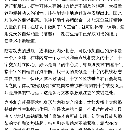
运行和发出，搏手可将人弹到拙力所远不能及的距离。太极拳
这种精神功夫的强弱，往往能集中地通过眼神表现出来。因此
对眼神的要求很高。眼神和动作协调配合，才能充分发挥精神
力量的作用，在练功中做到了“内三合”，就可以补养、调动、运
用先天的自然能量（潜能），改变生活中已形成习惯的拙力，
使拳术不断精进。
随着功夫的进展，逐渐做到内外相合。可以假想自己的身体是
一个大圆球，在球内有一个水平线和垂直线相交叉的十字，十
字交叉处在圆心。好比是自己的中心点，练拳则要求“四稍平”，
指十字的四端要保持平衡。找平衡的要领是：十字的横线标志
着两肩相平，保证人体不致倾斜。十字的竖线垂直在百会与尾
闾之间，体现“虚领顶劲”和“尾闾松垂”胸椎前侧的十字线交叉点
即是身体的中心点，这是练习太极拳必须注意的关键之处。
内外相合就是要求把身形与内劲结合起来，才能发挥出太极拳
特殊的养生和技击作用。但是这种结合是一个艰难的过程，只
有长期地认真钻研和刻苦磨练才有可能实现。初学者只能从拳
架的动作和姿势练起，精神和身形绝对不能紧张，意念在放
松，使动作舒展大方，待动作熟练后，逐渐收敛内气，集中以