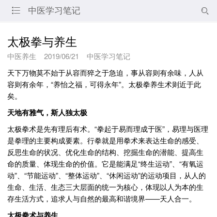
中医学习笔记


太极拳与养生
中医养生
2019/06/21
中医学习笔记
天下万物莫不始于从容而猝之于急迫，事从容则有余味，人从
容则有余年，“养怡之福，可得永年”。太极拳养生术则近于此
矣。
天地有雅气，斯人独太极
太极拳术是先有理后有术。“拳起于易而理成于医”，易理与医理
是拳理的主要构成要素。行拳就是用拳术来表达生命的感受、
反思生命的状况、优化生命的结构、挖掘生命的潜能、提高生
命的质量、体现生命的价值。它是能满足“终生运动”、“有氧运
动”、“节能运动”、“整体运动”、“休闲运动”的运动项目，从人的
生命、生活、生态三大层面的统一为核心，体现以人为本的生
存生活方式，追求人与自然的最高和谐境界——天人合一。
太极拳术与养生