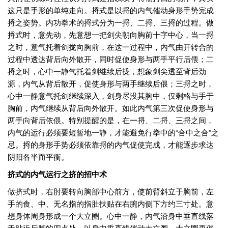
这只是手形的单纯走向。捋式是以捋的内气催动身形手势完成
捋之姿势。内功拳术的捋式分为一捋、二捋、三捋的过程。做
捋式时，意先动，先意想一把剑尖朝向胸前十字中心，当一捋
之时，意气托着剑拢向胸前，在这一过程中，内气由开转合的
过程中透达背后向外散开，同时促使身形与两手平行后偎；二
捋之时，心中一静气托着剑继续后拢，想象剑尖透至背后劲
源，内气从背后散开，促使身形与两手继续后偎；三捋之时，
心中一静意气托剑继续深入，剑身尽没其胸中，仅剩格与手于
胸前，内气继续从背后向外散开。如此内气第三次促使身形与
两手向背后依偎。特别提醒的是，在一捋、二捋、三捋之间，
内气的运行必须要短暂地一静，才能避免行拳中的“合中之合”之
忌。捋的身形手势必须依靠捋的内气促使完成，才能逐步求达
阴阳各半而平衡。
挤式的内气运行之挤的招中术
做挤式时，右肘要转向胸部中心前方，使前臂斜立于胸前，左
手的食、中、无名指的指肚扶贴在右腕内侧下方约三寸处。意
想身体周身形成一个大立圈。心中一静，内气沿身中垂直线落
于贴近后脚的四点处，以身中垂直线催动大立圈，大立圈再催