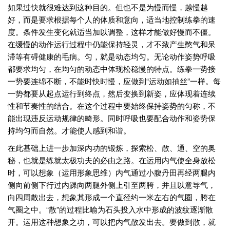
如果过快就很难达到这种目的。但也不是为慢而慢，越慢越
好，而是要求根据每个人的体质和意向，适当地控制练拳的速
度。条件发生变化就适当加以调整，这样才能做好慢而不僵。
在缓慢的动作运行过程中仍能保持轻灵，才不致产生憋气和呆
滞等有碍健康的毛病。匀，就是动态均匀。无论动作姿势呼吸
都要求均匀，在均匀的动态中体现松稳慢的特点。练拳一势接
一势要连绵不断，不能时快时慢，应做到“运动如抽丝”一样。每
一势都要从起点运行到终点，然后变换到新姿，应体现着连续
性和节奏性的结合。在这个过程中要始终保持姿势的匀称，不
能出现违反运动规律的畸形。同时呼吸也要配合动作和姿势保
持均匀而自然。才能使人感到和谐。
在此基础上进一步加深内功的锻炼，探索松、散、通、空的奥
秘，也就是练就太极功夫的必由之路。在运用内气使全身放松
时，可以想象（运用形象思维）内气通过小腹丹田再经两腿内
侧向前侧下行过内踝向两腿外侧上引至两胯，并且以意导气，
向四周散出去，想象其形成一个直径约一米左右的气圈，胯在
气圈之中。“散”的过程比喻为石头投入水中形成的波纹逐渐散
开。运用这种想象之功，可以把内气散发出去。要做到散，就