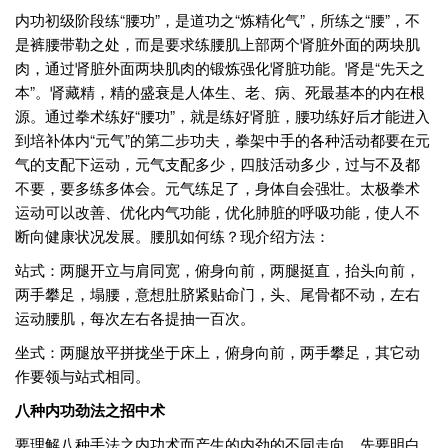
内功初级阶段练“腰功”，是道功之“炼精化气”，所练之“腰”，不
是裤腰带勒之处，而是要求练腰肌上部两个肾脏外面的两块肌
肉，通过肾脏外面两块肌肉的锻炼强化肾脏功能。肾是“先天之
本”。肾藏精，精的盛衰是人体生、老、病、死最基本的内在根
源。通过拳术练好“腰功”，就是练好肾脏，腰功练好后才能进入
到培补体内“元气”的第二步功夫，拳架中手的各种活动都要在元
气的支配下运动，元气支配多少，四肢活动多少，过与不及都
不要，要多练多体会。元气练足了，身体自会强壮。太极拳术
运动可以改善、优化内气功能，优化肺脏的呼吸功能，使人不
断向健康状况发展。腰肌如何练？现介绍方法：
站式：两腿开立与肩同宽，俯身向前，两腿挺直，抬头向前，
两手攀足，塌腰，意想肚脐紧贴命门，头、尾骨都不动，左右
运动腰肌，每次左右各提抽一百次。
坐式：两腿放平拼拢坐于床上，俯身向前，两手攀足，其它动
作要领与站式相同。
八种内功劲法之招中术
要理解八种手法之内功术而产生的内劲的不同走向，先要明白