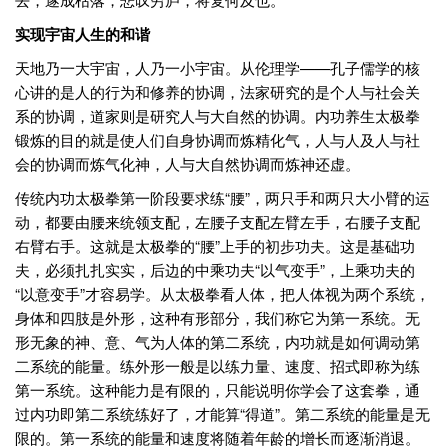
实现宇宙人生的和谐
天地乃一大宇宙，人乃一小宇宙。从伦理学——孔子儒学的核
心讲的是人的行为和修养的协调，法家研究的是个人与社会关
系的协调，道家则是研究人与大自然的协调。内功养生太极拳
锻炼的目的就是使人们自身协调而炼精化气，人与人及人与社
会的协调而炼气化神，人与大自然协调而炼神还虚。
传统内功太极拳第一阶段要求练“腰”，两只手和两只大小臂的运
动，都要由腰来统领支配，左腰子支配左臂左手，右腰子支配
右臂右手。这就是太极拳的“腰”上手的初步功夫。这是基础功
夫，必须扎扎实实，后边的中乘功夫“以气变手”，上乘功夫的
“以意变手”才容易学。从太极拳看人体，把人体视为两个系统，
身体和四肢是外形，这种有形部分，我们称它为第一系统。无
形无象的神、意、气为人体的第二系统，内功就是如何调动第
二系统的能量。练外形一般是以练力量、速度、招式即称为练
第一系统。这种能力是有限的，只能说明你学会了这套拳，通
过内功即第二系统练好了，才能算“得道”。第二系统的能量是无
限的。第一系统的能量和速度将随着年龄的增长而逐渐消退。