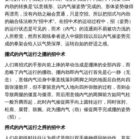
内劲的转换是“以意领形、以内气催姿势”完成的。形体姿势做得
再漂亮，没有内劲之融会贯通，只是空招。所以把招式与内劲
的融合练法称为“招中术”。在招中术的运动过程中，招（姿势）
的运行状态是可见的，而术（内气）的流通则不易被功力浅的
人所察觉，然而长期练拳者进入中级阶段以后以内气催姿势完
成的拳架会给人以气势深厚、运转自如的舒适之感。
掤式的内气运行之掤的招中术
人们将招式的手形向前上捧的举动当成是掤捧的全部内容，而
忽略了内气运行的掤劲。掤内劲即内气运行首先是心一静（无
念），意领内气沿身中垂直线落到两脚之间的地面后自然向四
面弥漫散开，但不要留意内气入地向四外弥散的过程，否则会
导致两腿的僵直与僵滞。而后用意领内气的两脚前方如同气柱
一般升腾而起，此时内气催促两手向上圆转运行，同时张肘、
松肩、展臂、鼓腕。此为掤内气（劲）催促两手完成掤的姿势
（招）。
捋式的内气运行之捋的招中术
人们在初练时往往认为捋式是指以双手将物捋回的动作，其实