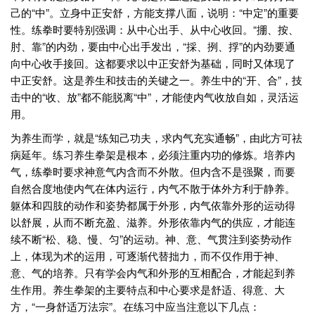
己的“中”。立身中正安舒，方能支撑八面，说明：“中定”的重要
性。练拳时要特别强调：从中心出手、从中心收回。“掤、按、
肘、靠”的内劲，要由中心出手发出，“採、挒、捊”的内劲要通
向中心收手接回。这都要求以中正安舒为基础，同时又体现了
中正安舒。这是养生和技击的关键之一。养生中的“开、合”，技
击中的“收、放”都不能脱离“中”，才能使内气收放自如，灵活运
用。
为养生而学，就是“练知己功夫，求内气充实通畅”，由此方可祛
病延年。练习养生拳架是根本，必须注重内功的修炼。培养内
气，练拳时要求神意气内含而不外散。但内含不是强聚，而要
自然合度地使内气在体内运行，内气不散于体外方利于静养。
躯体和四肢的动作和姿势都属于外形，内气依靠外形的运动得
以舒展，从而不断充盈、滋养。外形依靠内气的供应，才能连
续不断“松、稳、慢、匀”的运动。神、意、气贯注到姿势动作
上，体现为术的运用，可逐渐代替拙力，而不仅作用于神、
意、气的培养。只有学会内气和外形的互相配合，才能起到养
生作用。养生拳架的主要特点和中心要求是舒适、得意、大
方，“一身舒适万法宗”。在练习中应当注意以下几点：