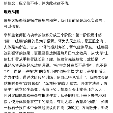
的信念，应坚信不移，并为此孜孜不倦。
理通法随
修炼太极拳就是探讨修炼的秘密，我们看前辈是怎么实践的，
可以借鉴。
李和生老师把内功拳的修炼分成三个阶段：第一阶段用来练
“腰”，“练腰”的目的是为了强肾。肾为先天之根，是五脏之海，
人体藏精所在。古云：“肾气盛则寿长，肾气虚则早衰。”练腰要
达到强肾的效果，更重要是达到温热丹田气之效果，从“力学”上
使杠杆臂从手和臂延长到了腰。练腰首先练放松，放松是一个
说起来容易练起来难的课题。“松”字之妙在既不是“懈”，也不是
“软”，而是一种在“意”的支配下的“似松非松”之劲，是要把后天
之力化掉，通过这阶段的训练，使自己得见“山门”。我的体会是
站桩时要有“虚领顶劲”、“纵放松”的虚无感觉。具体方法是：两
腿平行站立如坐高凳，头顶正竖，想象百会上接头顶之蓝天，
同时尾闾骶骨松垂像有根线连着，从会阴往地下垂下来与地相
接，使身体像悬在空中的感觉，有此之感，再想象“横散”，如将
一粒石子投在水中会激起波纹向四周（360度）方向散开，围绕