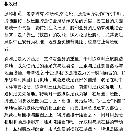
根发出。
腰胯相通，老拳谱有“松腰松胯”之说。腰是全身动作中的中轴，
胯随腰转，放松腰胯是使全身动作灵活的关键，要在腰的周围
形成一个气圈，要特别注意把腰、胯和全身的活动有机地结合
起来，发挥养生（技击）的功能。练习松腰松胯时，尤其要注
意以中正安舒为标准。既要避免翘臀挺腰，也是防止弯腰驼
背。
踝和足是人的基底，支撑着全身的重量。平时练拳时应该脚踏
实地，以意使两足的涌泉穴与地吻接，足跟与足趾要自然地与
地面接触。老拳谱之“十趾抓地”仅是指发力的一瞬间而言的。如
果练拳时脚趾用力抓地，就会造成足踝部的僵滞。双足在动中
同样需要松活。练拳时应注意在足心，前进时足跟先落地，后
退则足尖先落地。转动时一般则以足跟为轴，在肩圈、腰圈、
胯圈之间要以腰圈为主，上下相随、灵活运转。“外三合”不能简
单地理解为肢体活动的相互配合，而要用意念接通有关部位，
想象把肩圈接与腰圈之上，将胯圈接于腰圈之下。同时用意念
把肘和腰虚接起来，膝则随腰圈转动，形成肘与膝在腰的带动
下，互相照应和配合，用意念使肩松沉在腰圈下，胯也是随腰