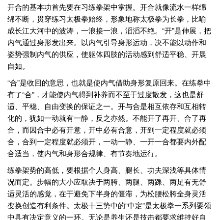
开合的基本功首先要在习练拳架中掌握。开合就像流水一样绵
绵不断，贯穿练习太极拳始终，形象地称太极拳为长拳，比喻
成长江大河中的波涛，一浪接一浪，滔滔不绝。“开”是伸展，把
内气通过身形发出来。以内气引导身形运动，决不能以动作和
姿势强制内气的供应，使躯体四肢的活动感到舒适平稳、开展
自如。
“合”是收回的意思，也就是使内气借助身形复原回来。在练拳中
有了“合”，才能使内气得到补养而不至于过度散发，这也是舒
适、平稳、自由变换的保证之一。开与合是相互依存和互相转
化的，犹如一动就有一静，反之亦然。不能开了再开、合了再
合，而因合中必有开意，开中必有合意，开到一定程度就必须
合，合到一定程度就必须开，一动一静、一开一合都要内外配
合适当，使内气和身形合规律、有节奏地运行。
练拳架势的高低，要根据个人身高、腿长、功夫深浅等具体情
况而定。步幅的大小应取决于两胯、两腿、两踝、两足有无舒
适灵活的感觉，在于避免下半身的僵滞，为松腰松胯全身灵活
变换创造有利条件。太极十三势中的“中定”是太极拳一系列要领
中具有决定意义的一环。无论是养生还是技击都要求维持好自