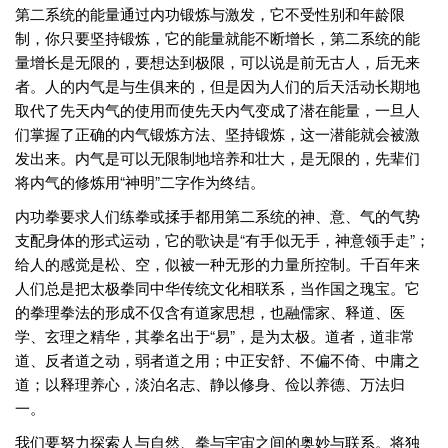
第二系统的能量通过内功锻炼与激发，它不受性别和年龄限
制，你只要坚持锻炼，它的能量就能不断增长，第二系统的能
量增长是无限的，要想达到极限，可以说是前无古人，后无来
者。人的内气是与生俱来的，但是因为人们的后天活动长期地
取代了先天内气的使用而使先天内气变成了潜在能量，一旦人
们掌握了正确的内气锻炼方法、坚持锻炼，这一潜能就会被激
发出来。内气是可以无限制地培养和壮大，是无限的，先辈们
将内气的修炼用“神明”二字作为终结。
内功拳要求人们练拳或揉手都用第二系统的神、意、气的气势
支配身体的形式运动，它的歌诀是“有手似无手，神意领手走”；
给人的感觉是松、空，似被一种无形的力量所控制。千百年来
人们总是把太极拳同中华传统文化相联系，当作国之瑰宝。它
的拳理拳法的形成不仅含有道家思想，也融儒家、释道、医
学、玄理之精华，其拳名出于“易”，是为太极。道者，道非常
道、反者道之动，弱者道之用；中正安舒、不偏不倚、中庸之
道；以释理养心，淡泊名志、静以修身、俭以养德、万法归
一。
我们要努力探索人与自然、拳与宇宙之间的奥妙与联系。将独