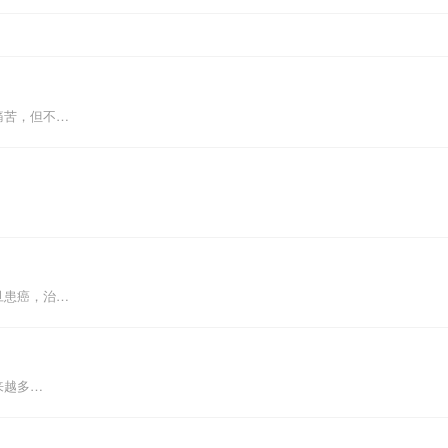
痛苦，但不…
旦患癌，治…
来越多…