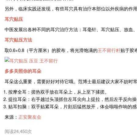
另外，临床实践还发现，有些耳穴具有治疗本部位以外疾病的作用
耳穴贴压
中医发展出各种不同的耳穴治疗方法：耳毫针、耳穴贴压、放血
耳穴贴压方法
取0.6×0.8（平方厘米）的胶布，将光滑饱满的
王不留行籽
贴于胶
多多关照你的耳朵
耳朵这么重要，需要好好对待它哦。范博士最后建议大家不妨时常
按摩全耳：搓热双手放在耳朵上，从上至下揉搓。
提拉耳朵：右手越过头顶抓住左耳尖向上提拉，然后左手反向操
贴耳扣脑：双手贴紧耳朵，片刻后猛然放开，体会嗡嗡作响的感
来源：
正安聚友会
阅读24,450次