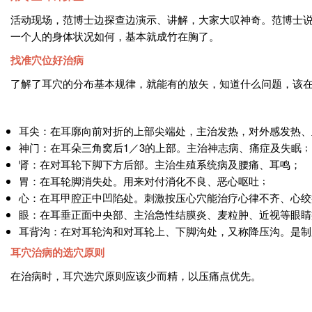
活动现场，范博士边探查边演示、讲解，大家大叹神奇。范博士
一个人的身体状况如何，基本就成竹在胸了。
找准穴位好治病
了解了耳穴的分布基本规律，就能有的放矢，知道什么问题，该在
耳尖：在耳廓向前对折的上部尖端处，主治发热，对外感发热、
神门：在耳朵三角窝后1／3的上部。主治神志病、痛症及失眠﹔
肾：在对耳轮下脚下方后部。主治生殖系统病及腰痛、耳鸣；
胃：在耳轮脚消失处。用来对付消化不良、恶心呕吐﹔
心：在耳甲腔正中凹陷处。刺激按压心穴能治疗心律不齐、心绞
眼：在耳垂正面中央部、主治急性结膜炎、麦粒肿、近视等眼睛
耳背沟：在对耳轮沟和对耳轮上、下脚沟处，又称降压沟。是制
耳穴治病的选穴原则
在治病时，耳穴选穴原则应该少而精，以压痛点优先。