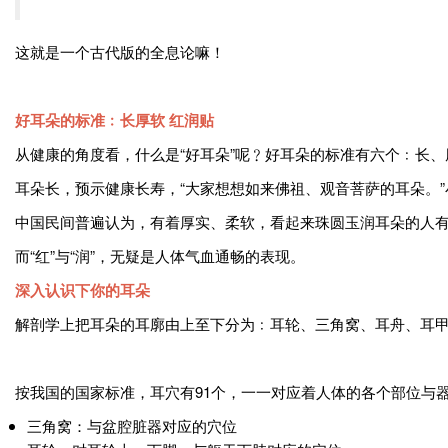
这就是一个古代版的全息论嘛！
好耳朵的标准﹕长厚软 红润贴
从健康的角度看，什么是“好耳朵”呢﹖好耳朵的标准有六个﹕长
耳朵长，预示健康长寿，“大家想想如来佛祖、观音菩萨的耳朵。
中国民间普遍认为，有着厚实、柔软，看起来珠圆玉润耳朵的人
而“红”与“润”，无疑是人体气血通畅的表现。
深入认识下你的耳朵
解剖学上把耳朵的耳廓由上至下分为﹕耳轮、三角窝、耳舟、耳
按我国的国家标准，耳穴有91个，一一对应着人体的各个部位与
三角窝：与盆腔脏器对应的穴位