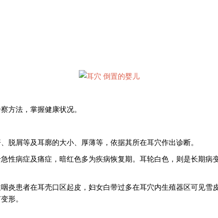
诊察方法，掌握健康状况。
疹、脱屑等及耳廓的大小、厚薄等，依据其所在耳穴作出诊断。
于急性病症及痛症，暗红色多为疾病恢复期。耳轮白色，则是长期病
性咽炎患者在耳壳口区起皮，妇女白带过多在耳穴内生殖器区可见雪
节变形。