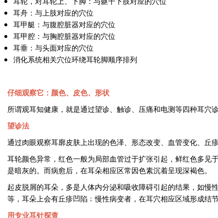
耳轮，对耳轮上、下脚：与躯干下肢对应的穴位
耳舟：与上肢对应的穴位
耳甲艇：与腹腔脏器对应的穴位
耳甲腔：与胸腔脏器对应的穴位
耳垂：与头面对应的穴位
消化系统相关穴位环绕耳轮脚顺序排列
仔细观察它：颜色、皮色、形状
所谓观耳知健康，就是通过望诊、触诊、压痛和电测等四种耳穴
望诊法
通过肉眼观察耳廓皮肤上出现的色泽、形态改变、血管变化、丘
耳轮颜色异常，红色一般为局部血管过于扩张引起，鲜红色多见
是暗灰的。而病愈后，在耳朵相应区常因色素沉着呈现深褐色。
起皮脱屑的耳朵，多是人体内分泌和吸收障碍引起的结果，如慢
等，耳朵上会有丘疹凹陷﹔慢性病变者，在耳穴相应区域形成结
用专业耳针探查