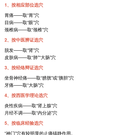
1、按相应部位选穴
胃痛——取“胃”穴
目病——取“眼”穴
颈椎病——取“颈椎”穴
2、按中医辨证选穴
脱发——取“肾”穴
皮肤病——取“肺”“大肠”穴
3、按经络辩证选穴
坐骨神经痛——取“膀胱”或“胰胆”穴
牙痛——取“大肠”穴
4、按西医学理论选穴
炎性疾病——取“肾上腺”穴
月经不调——取“内分泌”穴
5、按临床经验选穴
“神门”穴有较明显的止痛镇静作用。