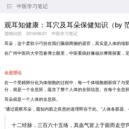
中医学习笔记

观耳知健康：耳穴及耳朵保健知识（by 
望闻问切
2019/06/21
中医学习笔记
耳朵，这个柔软小巧挂在我们脑袋两侧的器官，其实是人体的缩
在广州中医药大学范春博士眼里，中医看病好像福尔摩斯探案，
全息理论
在一个受精卵分化为体细胞的过程中，每一个体细胞都获得了与
分，就是一个全息胚，蕴含了整个人体的全部信息。在每个全息
耳朵就是一个人体的全息胚。
“通过观察耳朵，窥知内脏之疾患的道理即在于此。”人体各脏器
十二经脉，三百六十五络，其血气皆上于面而走空