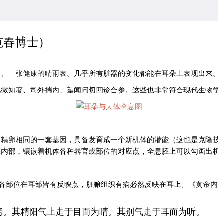
范春博士）
影、一张健康的晴雨表。几乎所有脏器的变化都能在耳朵上表现出来
见微知著、司外揣内、望闻问切四诊合参。这些也非常符合现代生物
受精卵相同的一套基因，具备发育成一个新机体的潜能（这也是克隆
胚内部，镶嵌着机体各种器官或部位的对应点，全息胚上可以勾画出
、各部位在耳部皆有反映点，脏腑组织有病必然反映在耳上。《黄帝内
窍。其精阳气上走于目而为睛。其别气走于耳而为听。