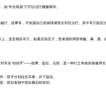
，如“外生殖器”穴可以治疗腰腿痛等。
、磁疗、按摩等，可依据自己的病情请医生对症治疗。其中耳穴贴压
布上，送至相应耳穴，贴紧后加压力，患者感到局部有酸、麻、胀、
对耳朵“动动手”——按摩、提拉、点按，是一种行之有效的保健养
作﹔双手分别拉住耳垂，向下提拉。
觉﹔然后食指中指在脑后轻轻叩。