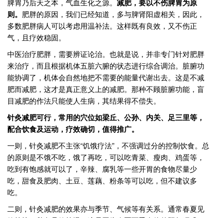
脾胃乃后天之本，气血生化之源。
减肥，要以不伤脾胃为原
则。
肥胖的原因，我们已经知道，多与脾肾阳虚相关，因此，
多数肥胖病人可以考虑用温补法。这样既有良效，又不伤正
气，且疗效稳固。
中医治疗肥胖，需要辨证论治。也就是说，并非专门针对肥胖
来治疗，而且根据机体五脏六腑的状态进行综合调治。脏腑功
能协调了，机体会自然地把不需要的能量代谢出去。这是不减
肥而减肥，这才是真正意义上的减肥。那种不顾脏腑功能，盲
目减肥的作法只能使人生病，其结果得不偿失。
针灸减肥可行，常用的穴位如梁丘、公孙、内关、足三里等，
配合饮食及运动，疗效确切，值得推广。
一则，针灸减肥不主张“饥饿疗法”，不强调过分的控制饮食。总
的原则是不饿不吃，饿了再吃，可以吃青菜、瘦肉、鸡蛋等，
吃到有饱感就可以了，辛辣、腐乳等一些开胃的食物尽量少
吃，甜食及肥肉、土豆、莲藕、粉条等可以吃，但不建议多
吃。
二则，针灸减肥的效果亦与季节、气候等有关系。通常春夏见