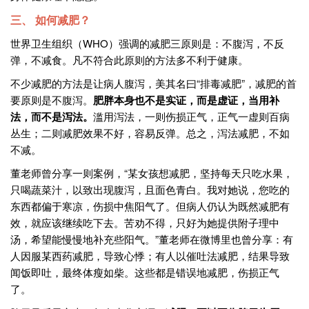
三、 如何减肥？
世界卫生组织（WHO）强调的减肥三原则是：不腹泻，不反
弹，不减食。凡不符合此原则的方法多不利于健康。
不少减肥的方法是让病人腹泻，美其名曰“排毒减肥”，减肥的首
要原则是不腹泻。
肥胖本身也不是实证，而是虚证，当用补
法，而不是泻法。
滥用泻法，一则伤损正气，正气一虚则百病
丛生；二则减肥效果不好，容易反弹。总之，泻法减肥，不如
不减。
董老师曾分享一则案例，“某女孩想减肥，坚持每天只吃水果，
只喝蔬菜汁，以致出现腹泻，且面色青白。我对她说，您吃的
东西都偏于寒凉，伤损中焦阳气了。但病人仍认为既然减肥有
效，就应该继续吃下去。苦劝不得，只好为她提供附子理中
汤，希望能慢慢地补充些阳气。”董老师在微博里也曾分享：有
人因服某西药减肥，导致心悸；有人以催吐法减肥，结果导致
闻饭即吐，最终体瘦如柴。这些都是错误地减肥，伤损正气
了。