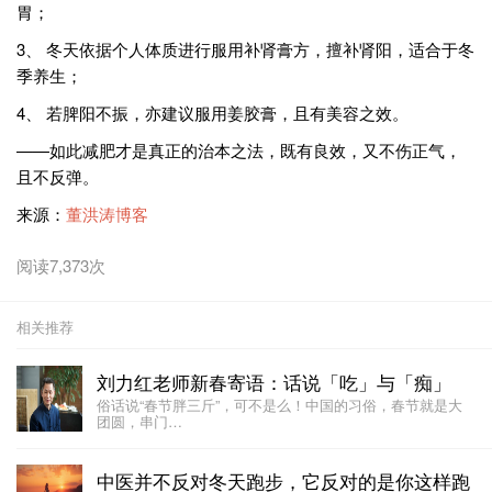
胃；
3、 冬天依据个人体质进行服用补肾膏方，擅补肾阳，适合于冬
季养生；
4、 若脾阳不振，亦建议服用姜胶膏，且有美容之效。
——如此减肥才是真正的治本之法，既有良效，又不伤正气，
且不反弹。
来源：
董洪涛博客
阅读7,373次
相关推荐
刘力红老师新春寄语：话说「吃」与「痴」
俗话说“春节胖三斤”，可不是么！中国的习俗，春节就是大
团圆，串门…
中医并不反对冬天跑步，它反对的是你这样跑