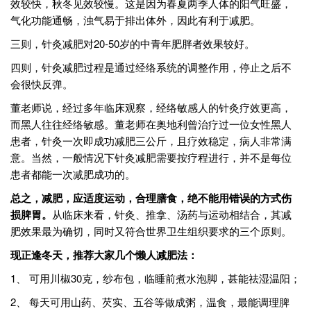
效较快，秋冬见效较慢。这是因为春夏两季人体的阳气旺盛，
气化功能通畅，浊气易于排出体外，因此有利于减肥。
三则，针灸减肥对20-50岁的中青年肥胖者效果较好。
四则，针灸减肥过程是通过经络系统的调整作用，停止之后不
会很快反弹。
董老师说，经过多年临床观察，经络敏感人的针灸疗效更高，
而黑人往往经络敏感。董老师在奥地利曾治疗过一位女性黑人
患者，针灸一次即成功减肥三公斤，且疗效稳定，病人非常满
意。当然，一般情况下针灸减肥需要按疗程进行，并不是每位
患者都能一次减肥成功的。
总之，减肥，应适度运动，合理膳食，绝不能用错误的方式伤
损脾胃。
从临床来看，针灸、推拿、汤药与运动相结合，其减
肥效果最为确切，同时又符合世界卫生组织要求的三个原则。
现正逢冬天，推荐大家几个懒人减肥法：
1、 可用川椒30克，纱布包，临睡前煮水泡脚，甚能祛湿温阳；
2、 每天可用山药、芡实、五谷等做成粥，温食，最能调理脾