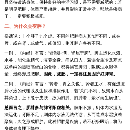
且坚持锻炼身体，保持良好的生活习惯，是不需要减肥的；若
是明显肥胖，体重严重超标，并且影响正常生活，那就是疾病
了，一定要积极减肥。
二、为什么会变胖？
俗话说：十个胖子九个虚。不同的肥胖病人其“虚”不同，或在
脾，或在肾，或偏气，或偏阳，则其胖亦各有不同。
一则，《内经》有言：“诸湿肿满，皆属于脾”。脾主运化水液、
水谷，能化生精气，濡养全身。病从口入，若误食生冷及寒凉
或单纯的摄取高蛋白的食物，都将损害脾阳，致痰浊水湿停
聚，最终形成肥胖。
因此，减肥，一定要注意固护好脾胃。
二则，《内经》有言：“肾者，胃之关也”。肾者主水，有促进脏
腑水液的代谢以及生尿和排尿作用，若“关门不利，故聚水而从
其类也，上下溢于皮肤，故为胕肿。胕肿者，聚水而生病也”。
总而言之，肥胖多与脾肾阳虚相关。
脾阳不振，则体内水湿无
法运化；肾阳不足，则体内水液无法代谢，从而造成水湿痰浊
聚集，久之形成肥胖。此种肥胖是疾病，若不积极医治，将为
身体健康埋下隐患。