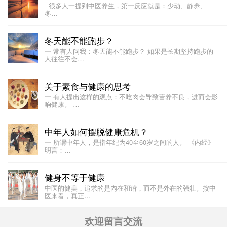
很多人一提到中医养生，第一反应就是：少动、静养、
冬…
冬天能不能跑步？
一 常有人问我：冬天能不能跑步？ 如果是长期坚持跑步的
人往往不会…
关于素食与健康的思考
一 有人提出这样的观点：不吃肉会导致营养不良，进而会影
响健康。 …
中年人如何摆脱健康危机？
一 所谓中年人，是指年纪为40至60岁之间的人。 《内经》
明言：…
健身不等于健康
中医的健美，追求的是内在和谐，而不是外在的强壮。按中
医来看，真正…
欢迎留言交流