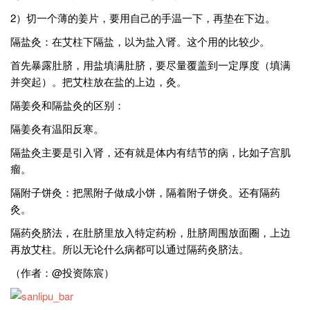
2）切一个薄的姜片，要用自己的手温一下，再垫在下边。
隔盐灸：在艾柱下隔盐，以为盐入肾。这个用的比较少。
首先暴露肚脐，用盐填满肚脐，要尽量覆盖到一定厚度（填满
并突起）。把艾柱放在盐的上边，灸。
隔姜灸和隔盐灸的区别：
隔姜灸有温阳反寒。
隔盐灸主要是引入肾，还有就是体内有结节的病，比如子宫肌
瘤。
隔附子饼灸：把黑附子做成小饼，隔着附子饼灸。还有隔药
灸。
隔药灸脐法，在肚脐里放入特定药粉，肚脐周围放面圈，上边
再放艾柱。所以无论什么病都可以通过隔药灸脐法。
（作者：@投资陈宸）