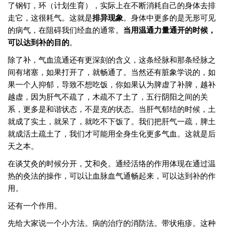
了钢钉，环（计划生育），实际上在不断消耗自己的身体去排
走它，这很耗气。这就是
排异现象
。身体中更多的是无形可见
的病气，在阻碍我们经血的通常。
当用温通力量通开的时候，
可以达到补的目的
。
除了补，气血流通还有更深刻的含义，这条经脉和那条经脉之
间有堵塞，如果打开了，就畅通了。当然还有脏象学说的，如
果一个人抑郁，导致不想吃饭，你如果认为脾虚了补脾，越补
越虚，因为肝气不疏了，木疏不了土了，五行阴阳之间的关
系，更多是和谐状态，不是克的状态。当肝气郁结的时候，土
就成了实土，就呆了，就吃不下饭了。我们把肝气一疏，脾土
就成活土疏土了，我们才可能用全身生化更多气血。这就是后
天之本。
在谈艾灸的时候分开，艾和灸。通经活络的作用体现在通过温
热的灸法的操作，可以让血脉血气通畅起来，可以达到补的作
用。
还有一个作用。
先给大家说一个小方法。病的治疗的消防法。带状疱疹。这种