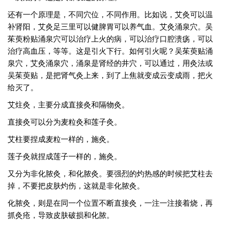
还有一个原理是，不同穴位，不同作用。比如说，艾灸可以温
补肾阳，艾灸足三里可以健脾胃可以养气血。艾灸涌泉穴。吴
茱萸粉贴涌泉穴可以治疗上火的病，可以治疗口腔溃疡，可以
治疗高血压，等等。这是引火下行。如何引火呢？吴茱萸贴涌
泉穴，艾灸涌泉穴，涌泉是肾经的井穴，可以通过，用灸法或
吴茱萸贴，是把肾气灸上来，到了上焦就变成云变成雨，把火
给灭了。
艾炷灸，主要分成直接灸和隔物灸。
直接灸可以分为麦粒灸和莲子灸。
艾柱要捏成麦粒一样的，施灸。
莲子灸就捏成莲子一样的，施灸。
又分为非化脓灸，和化脓灸。要强烈的灼热感的时候把艾柱去
掉，不要把皮肤灼伤，这就是非化脓灸。
化脓灸，则是在同一个位置不断直接灸，一注一注接着烧，再
抓灸疮，导致皮肤破损和化脓。