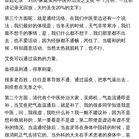
讲记录无回放，大约丢失20%的文字）
第三个方面呢，就是通经活络。在我们中医里边还有一个说
法，我们最好的体现是，当冬天的时候，天气非常寒冷，我们
最不想干的事情，是，我们什么都不想干，我们那里都不出
去，也不爱活动，因为经脉都不通畅，闭住了。当暖和的时
候，特别愿意活动。当然太热就损耗了，也不行。
艾灸可以通过温热的力量。
血得温则通，得寒则凝。
很多老百姓，往往是寒导致不通。通过温灸，把寒气逼出去，
则痊愈在无形之中。
第二个方面，清代有个中医外治大家，吴师机，气血流通即是
补，当艾灸把气血温通后，就是补了。我的很多同学知道我是
中医，问，我很虚，我吃什么补？我一般不建议补，因为不是
想补救就补的，第一要看是不是虚，第二即便是虚还有虚不受
补的情况。当温通经脉后，当血淤等在身体中阻碍的时候，是
很消耗正气去排它的。当外科的大夫在手术患者的身体中，装