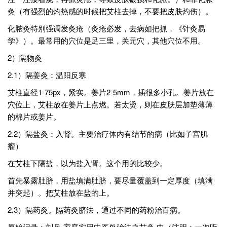
灸（有强烈的灼热感的时候把艾柱去掉，不要把皮肤灼伤）。
化脓灸特别强调发灸疮（灸疮必发，去病如把抓，《针灸易
学》）。最常用的穴位是足三里，关元穴，其他穴位不用。
2）隔物灸
2.1）隔姜灸：温阳反寒
艾柱直径1-75px，紧实。姜片2-5mm，插很多小孔。姜片放在
穴位上，艾柱放在姜片上点燃。若太烫，则在皮肤层加垫薄薄
的棉片或姜片。
2.2）隔盐灸：入肾。主要治疗体内有结节的病（比如子宫肌
瘤）
在艾柱下隔盐，以为盐入肾。这个用的比较少。
首先暴露肚脐，用盐填满肚脐，要尽量覆盖到一定厚度（填满
并突起）。把艾柱放在盐的上。
2.3）隔药灸。隔药灸脐法，通过不同的药粉治百病。
原始记录：刘兵-家庭实用中医外治法之艾灸 中（注明：一次听