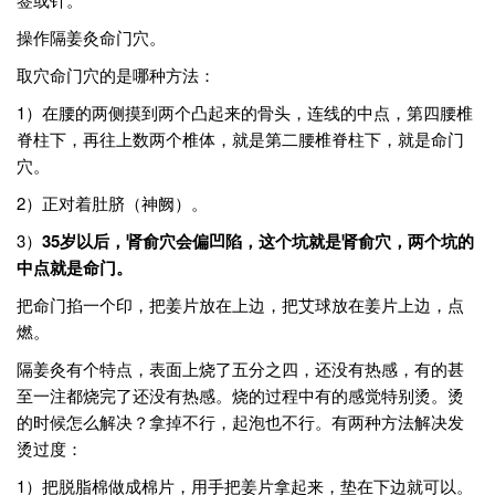
操作隔姜灸命门穴。
取穴命门穴的是哪种方法：
1）在腰的两侧摸到两个凸起来的骨头，连线的中点，第四腰椎
脊柱下，再往上数两个椎体，就是第二腰椎脊柱下，就是命门
穴。
2）正对着肚脐（神阙）。
3）
35岁以后，肾俞穴会偏凹陷，这个坑就是肾俞穴，两个坑的
中点就是命门。
把命门掐一个印，把姜片放在上边，把艾球放在姜片上边，点
燃。
隔姜灸有个特点，表面上烧了五分之四，还没有热感，有的甚
至一注都烧完了还没有热感。烧的过程中有的感觉特别烫。烫
的时候怎么解决？拿掉不行，起泡也不行。有两种方法解决发
烫过度：
1）把脱脂棉做成棉片，用手把姜片拿起来，垫在下边就可以。