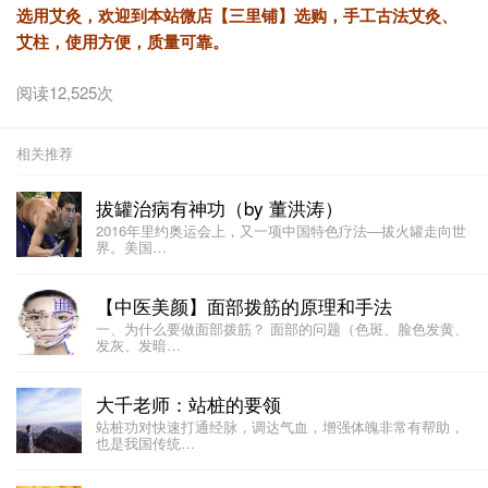
选用艾灸，欢迎到本站微店
【三里铺】
选购，手工古法艾灸、
艾柱，使用方便，质量可靠。
阅读12,525次
相关推荐
拔罐治病有神功（by 董洪涛）
2016年里约奥运会上，又一项中国特色疗法—拔火罐走向世
界。美国…
【中医美颜】面部拨筋的原理和手法
一、为什么要做面部拨筋？ 面部的问题（色斑、脸色发黄、
发灰、发暗…
大千老师：站桩的要领
站桩功对快速打通经脉，调达气血，增强体魄非常有帮助，
也是我国传统…