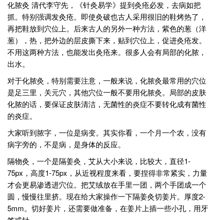
化脓灸 清代李守先，《针灸易学》提到灸疮必发，去病如把
抓。特别强调发灸疮。即使灸破也古人采用很旧的鞋烤热了，
再把鞋放到穴位上。后来古人的另外一种方法，紫色的葱（洋
葱），热，把外边的层皮撕下来，贴到穴位上，促进灸疮发。
不用这两种方法，也能发出灸疮来。很多人会有局部的化脓，
出水。
对于化脓灸，特别需要注意，一般来说，化脓灸最常用的穴位
是足三里，关元穴，其他穴位一般不要用化脓灸。局部的皮肤
化脓的话，要保证皮肤清洁，无菌性的炎症不要转化成有菌性
的炎症。
大家听到脓字，一位是病变。其实你看，一个月一个农，没有
病字旁的，不是病，是身体的反应。
隔物灸，一个是隔姜灸，艾从大小来说，比较大，直径1-
75px，高度1-75px，从近视程度来看，要捏得非常紧实，力量
才会更易渗透进穴位。把艾绒放在手里一团，两个手团成一个
圆，慢慢往里挤。现在给大家操作一下隔姜灸切姜片。厚度2-
5mm。切好姜片，还需要做准备，在姜片上插一些小孔，用牙
签或针。