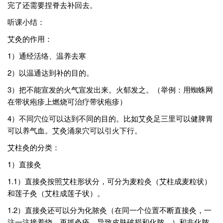
完了还需要捏脊去补回去。
听课小结：
艾灸的作用：
1）通经活络、温养去寒
2）以温通达到补的目的。
3）把不能宣发的火气宣发出来。火郁发之。（举例：用蜘蛛网
在带状疱疹上燃烧可治疗带状疱疹）
4）不同穴位可以达到不同的目的。比如艾灸足三里可以健脾胃
可以养气血。艾灸涌泉穴可以引火下行。
艾柱灸的分类：
1）直接灸
1.1）直接灸按照艾柱形状分，可分为麦粒灸（艾柱成麦粒状）
和莲子灸（艾柱成莲子状）。
1.2）直接灸还可以分为化脓灸（在同一个位置不断直接灸，一
注一注接着烧，再抓灸疮，导致皮肤破损和化脓。）和非化脓