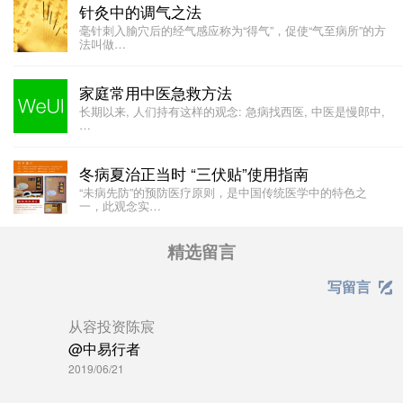
针灸中的调气之法
毫针刺入腧穴后的经气感应称为“得气”，促使“气至病所”的方
法叫做…
家庭常用中医急救方法
长期以来, 人们持有这样的观念: 急病找西医, 中医是慢郎中,
…
冬病夏治正当时 “三伏贴”使用指南
“未病先防”的预防医疗原则，是中国传统医学中的特色之
一，此观念实…
精选留言
写留言

从容投资陈宸
@中易行者
2019/06/21