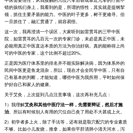
错的孩纸们身上，我看到的是，所谓的悟性，其实就是提纲挈
领，抓住主要矛盾的能力。中医的叶子更多，树干更难寻。但
一旦抓住了，融汇贯通了，就容易悟。
这一次，我再澄清一个误区，大家听到如雷贯耳的三甲中医
院，如雷贯耳的几百元一次的专家门诊，未必是真正中医，未
必能用真正中医直达本质的方法为你治好病。真的能称得上尚
可的中医的专家，这个比例不超过20%。
正是因为医疗体系里的排名并不能实际解决病，因为体系外的
民间中医更是鱼龙混杂，所以，现在才会全民学中医，只有自
己有基本的判断，才能知道，哪些中医为我所用，平时如何保
护好自己和家人的健康。
关于艾灸，上次提到几点注意事项，这次再补充几点：
1）我理解
艾灸和其他中医疗法一样，先需要辩证，然后才施
治
。所以有时候别人有用的穴位自己灸了用处不大甚或上火。
2）初学者多上火，除了手法等，还有就是取穴配穴的专业素质
不够。比如小儿发烧，推拿，如果你平肝清肺小清天河水，泻