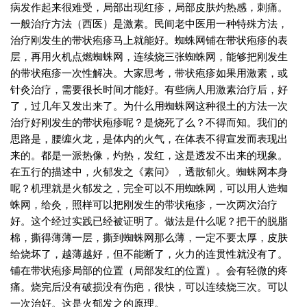
病发作起来很难受，局部出现红疹，局部皮肤灼热感，刺痛。
一般治疗方法（西医）是激素。民间老中医用一种特殊方法，
治疗刚发生的带状疱疹马上就能好。蜘蛛网铺在带状疱疹的表
层，再用火机点燃蜘蛛网，连续烧三张蜘蛛网，能够把刚发生
的带状疱疹一次性解决。大家思考，带状疱疹如果用激素，或
针灸治疗，需要很长时间才能好。有些病人用激素治疗后，好
了，过几年又发出来了。为什么用蜘蛛网这种很土的方法一次
治疗好刚发生的带状疱疹呢？是烧死了么？不得而知。我们的
思路是，腰缠火龙，是体内的火气，在体表不得宣发而表现出
来的。都是一派热像，灼热，发红，这是透发不出来的现象。
在五行的描述中，火郁发之《素问》，透散郁火。蜘蛛网本身
呢？机理就是火郁发之，完全可以不用蜘蛛网，可以用人造蜘
蛛网，给灸，照样可以把刚发生的带状疱疹，一次两次治疗
好。这个经过实践已经被证明了。做法是什么呢？把干的脱脂
棉，撕得薄薄一层，撕到蜘蛛网那么薄，一定不要太厚，皮肤
给烧坏了，越薄越好，但不能断了，火力的连贯性就没有了。
铺在带状疱疹局部的位置（局部发红的位置）。会有轻微的疼
痛。烧完后没有破损没有伤疤，很快，可以连续烧三次。可以
一次治好。这是火郁发之的原理。