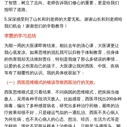
了智慧，树立了志向。老师告诉我们修心的重要，更是给我们
指明了道路。
5.深深感受到了山长和刘老师的大爱无私。谢谢山长和刘老师给
我们机会！谢谢您们的辛勤教导！
李慧的学习总结
为期一周的大医课即将结束。相比去年的清心课，大医课更让
我心底发凉。如果思维的混乱我可以归咎于体制教育，但身体
的伤害我却无法推卸责任，特别是我做了那么多错误的事情，
以爱的名义伤害自己的孩子。大医课让我对西医、中医、疾病
等有了颠覆性的认识。我的具体收获如下：
（一）西医思维模式的错误导致西医治疗的无效。
西医思维模式是只看结果、不问病因的思维模式，把疾病当做
敌人，采用各种手段消灭敌人。比如感冒，西医寻找出200余种
病毒，编出了多种感冒病名，研究出多种治疗药物，最终的治
疗效果却很不好，只是碰运气似的一通乱治。西医不关心病人
为何生病，也不关心病人的心态、想法、经历、生活方式等是
怎样的，因此不可能从根本上治愈病人，只能是“头痛医头，脚