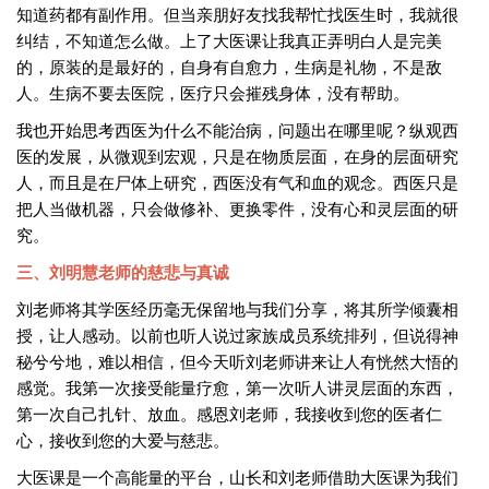
知道药都有副作用。但当亲朋好友找我帮忙找医生时，我就很
纠结，不知道怎么做。上了大医课让我真正弄明白人是完美
的，原装的是最好的，自身有自愈力，生病是礼物，不是敌
人。生病不要去医院，医疗只会摧残身体，没有帮助。
我也开始思考西医为什么不能治病，问题出在哪里呢？纵观西
医的发展，从微观到宏观，只是在物质层面，在身的层面研究
人，而且是在尸体上研究，西医没有气和血的观念。西医只是
把人当做机器，只会做修补、更换零件，没有心和灵层面的研
究。
三、刘明慧老师的慈悲与真诚
刘老师将其学医经历毫无保留地与我们分享，将其所学倾囊相
授，让人感动。以前也听人说过家族成员系统排列，但说得神
秘兮兮地，难以相信，但今天听刘老师讲来让人有恍然大悟的
感觉。我第一次接受能量疗愈，第一次听人讲灵层面的东西，
第一次自己扎针、放血。感恩刘老师，我接收到您的医者仁
心，接收到您的大爱与慈悲。
大医课是一个高能量的平台，山长和刘老师借助大医课为我们