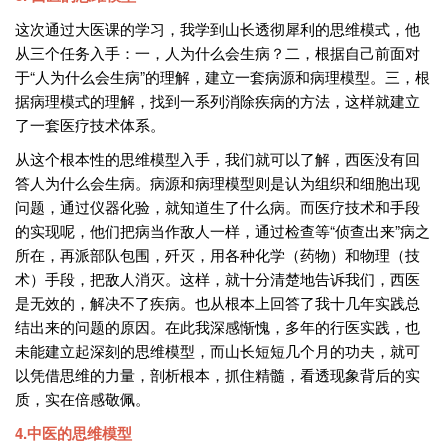
这次通过大医课的学习，我学到山长透彻犀利的思维模式，他
从三个任务入手：一，人为什么会生病？二，根据自己前面对
于“人为什么会生病”的理解，建立一套病源和病理模型。三，根
据病理模式的理解，找到一系列消除疾病的方法，这样就建立
了一套医疗技术体系。
从这个根本性的思维模型入手，我们就可以了解，西医没有回
答人为什么会生病。病源和病理模型则是认为组织和细胞出现
问题，通过仪器化验，就知道生了什么病。而医疗技术和手段
的实现呢，他们把病当作敌人一样，通过检查等“侦查出来”病之
所在，再派部队包围，歼灭，用各种化学（药物）和物理（技
术）手段，把敌人消灭。这样，就十分清楚地告诉我们，西医
是无效的，解决不了疾病。也从根本上回答了我十几年实践总
结出来的问题的原因。在此我深感惭愧，多年的行医实践，也
未能建立起深刻的思维模型，而山长短短几个月的功夫，就可
以凭借思维的力量，剖析根本，抓住精髓，看透现象背后的实
质，实在倍感敬佩。
4.中医的思维模型