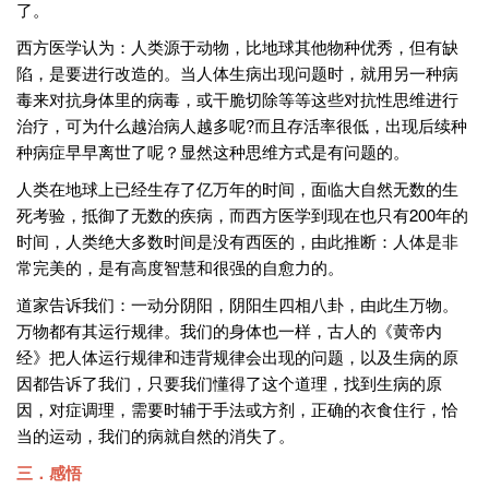
了。
西方医学认为：人类源于动物，比地球其他物种优秀，但有缺
陷，是要进行改造的。当人体生病出现问题时，就用另一种病
毒来对抗身体里的病毒，或干脆切除等等这些对抗性思维进行
治疗，可为什么越治病人越多呢?而且存活率很低，出现后续种
种病症早早离世了呢？显然这种思维方式是有问题的。
人类在地球上已经生存了亿万年的时间，面临大自然无数的生
死考验，抵御了无数的疾病，而西方医学到现在也只有200年的
时间，人类绝大多数时间是没有西医的，由此推断：人体是非
常完美的，是有高度智慧和很强的自愈力的。
道家告诉我们：一动分阴阳，阴阳生四相八卦，由此生万物。
万物都有其运行规律。我们的身体也一样，古人的《黄帝内
经》把人体运行规律和违背规律会出现的问题，以及生病的原
因都告诉了我们，只要我们懂得了这个道理，找到生病的原
因，对症调理，需要时辅于手法或方剂，正确的衣食住行，恰
当的运动，我们的病就自然的消失了。
三．感悟