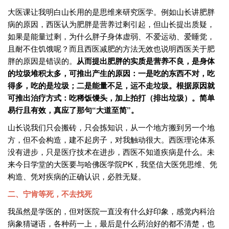
大医课让我明白山长用的是思维来研究医学。例如山长讲肥胖
病的原因，西医认为肥胖是营养过剩引起，但山长提出质疑，
如果是能量过剩，为什么胖子身体虚弱、不爱运动、爱睡觉，
且耐不住饥饿呢？而且西医减肥的方法无效也说明西医关于肥
胖的原因是错误的。
从而提出肥胖的实质是营养不良，是身体
的垃圾堆积太多，可推出产生的原因：一是吃的东西不对，吃
得多，吃的是垃圾；二是能量不足，运不走垃圾。根据原因就
可推出治疗方式：吃稀饭馒头，加上拍打（排出垃圾）。简单
易行且有效，真应了那句“大道至简”。
山长说我们只会搬砖，只会拣知识，从一个地方搬到另一个地
方，但不会构造，建不起房子，对我触动很大。西医理论体系
没有进步，只是医疗技术在进步，西医不知道疾病是什么。未
来今日学堂的大医要与哈佛医学院PK，我坚信大医凭思维、凭
构造、凭对疾病的正确认识，必胜无疑。
二、宁肯等死，不去找死
我虽然是学医的，但对医院一直没有什么好印象，感觉内科治
病象猜谜语，各种药一上，最后是什么药治好的都不清楚，也