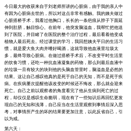
今日最大的收获来自于刘老师所讲的心脏病，由于我的亲人中
有因为心脏病去世的，所以对这点非常有感触。我的姨夫做过
心脏搭桥手术，我看过他胸口，长长的一条疤痕从脖子下面延
伸到肚脐，触目惊心。在前年，他突发脑溢血，我帮忙把他送
到了医院，并目睹了在医院的整个治疗过程，最后看着他变成
植物人最后死去。经过课堂的学习，我回想姨夫平日的生活习
惯，就是爱大鱼大肉并嗜好喝酒，这就导致他血液里垃圾太
多，最终导致心脏病。在做过搭桥手术后，不改变平时生活里
的饮食习惯，还吃一种抗血液凝集的药物，那么到最后血液中
的垃圾一旦有较大的块到他的头脑血管里时，脑溢血是必然的
结果。这让自己感叹他真的是死于自己的无知，而不是死于疾
病。在疾病屡次提醒他该改变的时候还不悔改，那么就会迎来
死亡。自己之前以观察者的角度看完了他从生病到死亡的过
程，却仅仅是感叹生命脆弱，现在有了一些知识后再回忆更发
现自己的无知和浅薄，自己应当在生活里观察到事情后深入思
考，对事情所产生的坏的结果要更加注意，以此反省自己，引
以为戒。
第六天：