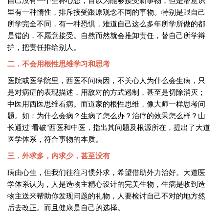
里有一种惰性，排斥接受跟原观念不同的事物。特别是跟自己
所学完全不同，有一种恐惧，难道自己这么多年所学所做的都
是错的，不愿意接受。自然而然就会推卸责任，替自己所学辩
护，把责任推给别人。
二．不会用根性思维学习和思考
医院或医学院里，西医不问病因，不关心人为什么会生病，只
是对病症的表现描述，用敌对的方式遏制，甚至是切除消灭；
中医用西医思维看病。而道家的根性思维，像大师一样思考问
题。如：为什么会病？生病了怎么办？治疗的效果怎么样？山
长通过“看破”西医和中医，指出其问题及根源所在，提出了大道
医学体系，符合事物的本质。
三．外求多，内求少，甚至没有
病由心生，但我们往往习惯外求，希望借助外力治好。大道医
学体系认为，人是造物主精心设计的完美生物，生病是收到造
物主送来帮助你发现问题的礼物，人要检讨自己不对的地方然
后去改正。而且健康是自己的选择。