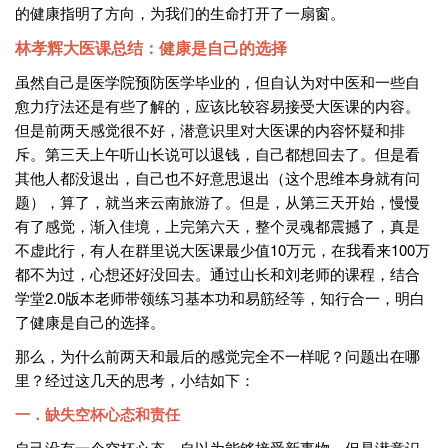
的健康指明了方向，为我们的生命打开了一扇窗。
林孝辉大医课总结：健康是自己的选择
虽然自己是医学院预防医学毕业的，但自认为对中医和一些自
愈力疗法还是有些了解的，应该比较容易接受大医课的内容。
但是前两天感觉很不好，潜意识里对大医课的内容怀疑和排
斥。第三天上午听山长说可以退钱，自己都想回去了。但是看
其他人都没退出，自己也不好意思退出（这个思维本身就有问
题），算了，就当来云南旅游了。但是，从第三天开始，慢慢
有了感觉，渐入佳境，上完第六天，整个灵魂都震撼了，真是
不虚此行，有人在群里说大医课最少值10万元，在我看来100万
都不为过，心想还好没回去。通过山长和刘老师的课程，结合
学堂2.0版本老师带领练习基本功和易筋经等，知行合一，明白
了健康是自己的选择。
那么，为什么前两天和最后的感觉完全不一样呢？问题出在哪
里？经过这几天的思考，小结如下：
一．缺失空杯心态和责任
自己没有一个空杯心态，自以为能够接受新事物，但是潜意识