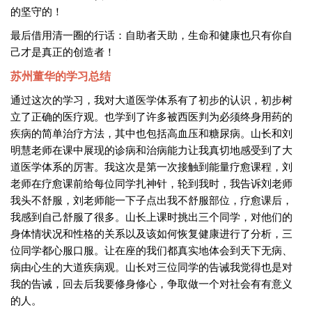
的坚守的！
最后借用清一圈的行话：自助者天助，生命和健康也只有你自
己才是真正的创造者！
苏州董华的学习总结
通过这次的学习，我对大道医学体系有了初步的认识，初步树
立了正确的医疗观。也学到了许多被西医判为必须终身用药的
疾病的简单治疗方法，其中也包括高血压和糖尿病。山长和刘
明慧老师在课中展现的诊病和治病能力让我真切地感受到了大
道医学体系的厉害。我这次是第一次接触到能量疗愈课程，刘
老师在疗愈课前给每位同学扎神针，轮到我时，我告诉刘老师
我头不舒服，刘老师能一下子点出我不舒服部位，疗愈课后，
我感到自己舒服了很多。山长上课时挑出三个同学，对他们的
身体情状况和性格的关系以及该如何恢复健康进行了分析，三
位同学都心服口服。让在座的我们都真实地体会到天下无病、
病由心生的大道疾病观。山长对三位同学的告诫我觉得也是对
我的告诫，回去后我要修身修心，争取做一个对社会有有意义
的人。