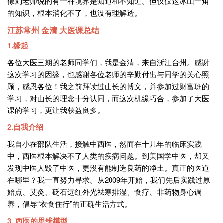
像刘老师说的有一种境界是知道和不知道。但仅仅这冰山一角
的知识，根本消化不了，也没有理解透。
江苏常州 金清 大医课总结
1.缘起
各位大医三期的老师同学们，我是金清，来自浙江台州。感谢
这次学习的因缘，也感谢各位老师的辛勤付出与同学的关心照
顾，感恩各位！我之前拜读过山长的博文，并参加过财富班的
学习，对山长的理念十分认同，而这次机缘巧合，参加了大医
课的学习，更让我获益良多。
2.自我介绍
我自小在部队生活，接触中西医，然而在十几年的临床实践
中，西医根本解决不了人类的疾病问题。到美国学中医，却又
发现中医人毁了中医，更没有能制造良药的净土。真正的医道
在哪里？我一直努力寻求。从2009年开始，我们先后实践过原
始点、艾灸、砭石远红外光祛寒排湿、食疗、非药物身心调
养，倡导“衣食住行”的正确生活方式。
3. 西医的思维模型