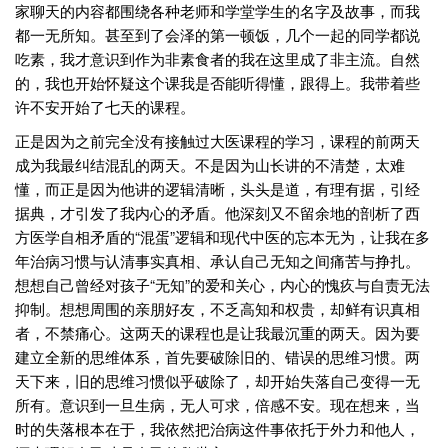
家聊天的内容都围绕各种老师和学堂学生的名字及故事，而我
都一无所知。甚至到了会泽的第一顿饭，几个一起的同学都说
吃素，我才意识到作为非素食者的我在这里成了非主流。自然
的，我也开始怀疑这个课我是否能听得懂，跟得上。我带着些
许不安开始了七天的课程。
正是因为之前完全没有接触过大医课程的学习，课程的前两天
成为我最纠结混乱的两天。不是因为山长讲的不清楚，太难
懂，而正是因为他讲的逻辑清晰，头头是道，有理有据，引经
据典，才引发了我内心的矛盾。他深刻又不留余地的剖析了西
方医学自相矛盾的“混蛋”逻辑和现代中医的忘本无为，让我在多
年治病习惯与认清事实真相、承认自己无知之间痛苦与挣扎。
想想自己曾经对孩子“无知”的爱和关心，内心的愧疚与自责无法
抑制。想想周围的亲朋好友，不乏高知和权贵，却鲜有识真相
者，不禁痛心。这两天的课程也是让我最沉重的两天。因为要
建立全新的思维体系，首先要破除旧的、错误的思维习惯。两
天下来，旧的思维习惯似乎破除了，却开始失落自己变得一无
所有。意识到一旦生病，无人可求，倍感不安。现在想来，当
时的失落根本在于，我依然把治病这件事依托于外力和他人，