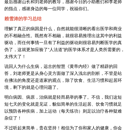
最后感谢山长和刘老师的教导，感谢今日的小助教们和李老师
的指点，感谢身边的每一位同学，祝福你们。
赖雪涛的学习总结
理解了真正的病因是什么，自然就能很清晰的看出医学和商业
的不相融合性。既然有不相融，就很容易推理出这其中的利益
驱动，而任何事情一旦有了利益的驱动则很容易判断医学的真
伪了，这就更加应验了“人法道”的医学体系才是人类所需要的，
太伟大了！
说回人为什么生病，远古的智慧《黄帝内经》做了精辟的回
答，刘老师更是从身心灵方面做了深入浅出的剖析，不管是站
在佛法的角度还是道家的观点，除了饮食、生活习惯和起居环
境，剩下的就是心理问题了。
明白病因、病原，治病就是轻而易举的事了。不信，我们这短
短七天的变化就是见证，貌似简单的生活起居、饮食习惯就足
以预防各种疾病，加上运动（每天练功）则足以治疗各种疑难
杂症了！
不过听起来简单，贵在坚持！相信为了你和家人的健康，你会