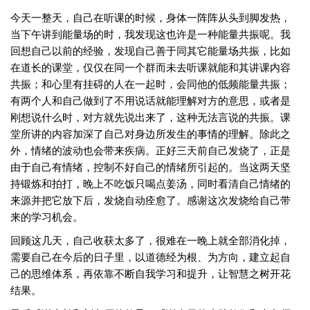
今天一整天，自己在听课的时候，身体一阵阵从头到脚发热，
当下午讲到能量场的时，我发现这也许是一种能量共振呢。我
回想自己以前的经验，发现自己善于同其它能量场共振，比如
在道长的课堂，仅仅在同一个群而未去听课就能和其讲课内容
共振；和心里有挂碍的人在一起时，会同他的低频能量共振；
有两个人和自己做到了不用说话就能理解对方的意思，或者是
刚想说什么时，对方就先说出来了，这种无法言说的共振。课
堂所讲的内容加深了自己对身边所发生的事情的理解。除此之
外，情绪的波动也会带来疾病。正好三天前自己发烧了，正是
由于自己有情绪，控制不好自己的情绪所引起的。当这两天坚
持锻炼和拍打，晚上不吃饭只喝点姜汤，同时看清自己情绪的
来源并把它放下后，发烧自动痊愈了。感谢这次发烧给自己带
来的学习机会。
回顾这几天，自己收获太多了，很难在一晚上就全部消化掉，
需要自己在今后的日子里，以道德经为根、为方向，建立起自
己的思维体系，再依靠不断自我学习和提升，让智慧之树开花
结果。