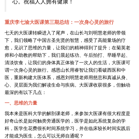
心。祝福人人拥有健康！
重庆李七渝大医课第三期总结：一次身心灵的旅行
七天的大医课转瞬进入了尾声，在山长与刘明慧老师的带领
下，我们领略了中国古圣先贤的智慧，感受了高能量场的疗
愈，见识了思维的力量，让我们的精神得到了提升；在菊英老
师和小助教的帮助下，我们晨起练功、午后拍打、早睡早起、
清淡饮食，让我们的身体真正体验了一次人的生活，大医课可
谓一次身心灵的旅行。感恩山长用睿智让我们看破西医和中
医，重新构建大医体系，感恩刘明慧老师用慈悲和真诚从身、
心、灵层面为我们解读生命与疾病。大医课收获很多，但触动
最深的有以下几点：
一、思维的力量
我本来是医科大学的解剖课老师，来参加大医课有很大程度是
好奇山长是如何触类旁通医学的，医学是如此系统复杂的学
科，医学生花费很长时间系统学习，并在临床较长时间实践后
才能成为医生，怎么可以无师自通呢？