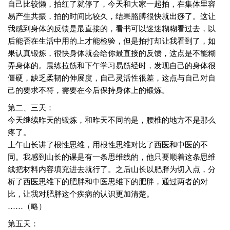
自己比较懒，拍红了就停了，今天和大家一起拍，在集体里容
易产生共振，拍的时间比较久，结果胳膊很快就出痧了。这让
我感到身体的反馈是最直接的，看书可以迷迷糊糊看过去，以
后能否在生活中用的上才能检验，但是拍打却让我看到了，如
果认真锻炼，很快身体就会给你最直接的反馈，这点是不能糊
弄身体的。晨练拉筋和下午学习易筋经时，发现自己的身体很
僵硬，缺乏柔韧的伸展度，自己灵活性很差，这点与自己对自
己的要求不符，需要在今后保持身体上的锻炼。
第二、三天：
今天继续昨天的锻炼，和昨天不同的是，腰椎的地方不是那么
疼了。
上午山长讲了根性思维，用根性思维对比了西医和中医的不
同。我感到山长的课是有一条思维线的，他只要顺着这条思维
线把材料内容填充进去就行了。之后山长以肥胖为切入点，分
析了西医思维下的肥胖和中医思维下的肥胖，通过两者的对
比，让我对肥胖这个疾病的认识更加清楚。
……（略）
第五天：