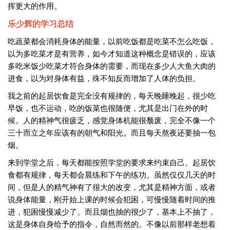
挥更大的作用。
乐少辉的学习总结
吃蔬菜都会消耗身体的能量，以前吃饭都是吃菜不怎么吃饭，
以为多吃菜才是有营养，如今才知道这种概念是错误的，应该
多吃米饭少吃菜才符合身体的需要，而现在多少人大鱼大肉的
进食，以为对身体有益，殊不知反而增加了人体的负担。
我之前的起居饮食是完全没有规律的，每天晚睡晚起，很少吃
早饭，也不运动，吃的饭菜也很随便，尤其是出门在外的时
候。人的精神气很疲乏，感觉身体机能很颓废，完全不像一个
三十而立之年应该有的朝气和阳光。而且每天熬夜还要抽一包
烟。
来到学堂之后，每天都能按照学堂的要求来约束自己。起居饮
食都有规律，每天都会晨练和下午的练功。虽然仅仅几天的时
间，但是人的精气神有了很大的改变，尤其是精神方面，或者
说身体能量，刚开始上课的时候会犯困，可慢慢随着时间的推
进，犯困慢慢减少了。而且烟也抽的很少了，基本上不抽了，
这是身体自身给予的指令，自然而然的。不像以前那样老想着