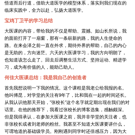
悟道而后行道，借助大道医学的模型体系，落实到我们现在的
临床实践中，全力以赴，弘扬大道医学。
宝鸡丁卫平的学习总结
大医课的内容，带给我的不仅是帮助、震撼。如山长所说，我
的面前打开了一扇窗，那有一条崭新的路，我的人生使命的
路。在来会泽之前一直在外求，期待外界的帮助，自己的内心
是无助的，方向迷茫。六天的大医课学习，我的方向明朗了，
也知道该怎么走了。回去后调整生活方式、坚持运动、精进学
习，成为有价值的人，能助己助人。
何佳大医课总结：我是我自己的创造者
首先我想说明一下我的情况。这个课程是我老公给我报的名。
他叫傅昆，对学堂的关注有9年了，比和我在一起的时间还长。
从我认识他那天开始，”张校长”这个名字就定期出现在我们的对
话里。在他的推荐下，我看过张校长的博客选集，感触颇深。
但是我得承认，在参加大医课之前，我并非学堂的关注者，也
非张校长或者刘老师的粉丝。我甚至不知道大医课要讲什么，
可谓地道的基础级学员。刚刚遇到同学时还倍感压力，因为大