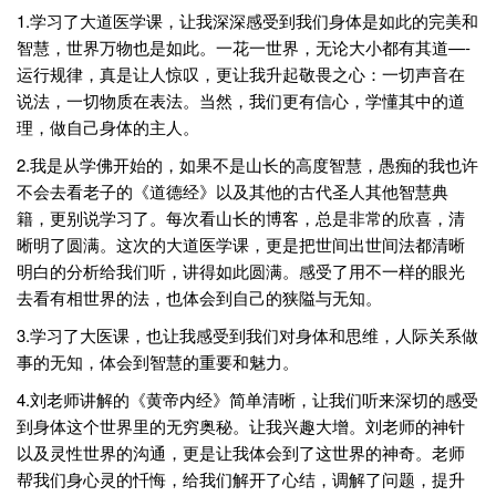
1.学习了大道医学课，让我深深感受到我们身体是如此的完美和
智慧，世界万物也是如此。一花一世界，无论大小都有其道—-
运行规律，真是让人惊叹，更让我升起敬畏之心：一切声音在
说法，一切物质在表法。当然，我们更有信心，学懂其中的道
理，做自己身体的主人。
2.我是从学佛开始的，如果不是山长的高度智慧，愚痴的我也许
不会去看老子的《道德经》以及其他的古代圣人其他智慧典
籍，更别说学习了。每次看山长的博客，总是非常的欣喜，清
晰明了圆满。这次的大道医学课，更是把世间出世间法都清晰
明白的分析给我们听，讲得如此圆满。感受了用不一样的眼光
去看有相世界的法，也体会到自己的狭隘与无知。
3.学习了大医课，也让我感受到我们对身体和思维，人际关系做
事的无知，体会到智慧的重要和魅力。
4.刘老师讲解的《黄帝内经》简单清晰，让我们听来深切的感受
到身体这个世界里的无穷奥秘。让我兴趣大增。刘老师的神针
以及灵性世界的沟通，更是让我体会到了这世界的神奇。老师
帮我们身心灵的忏悔，给我们解开了心结，调解了问题，提升