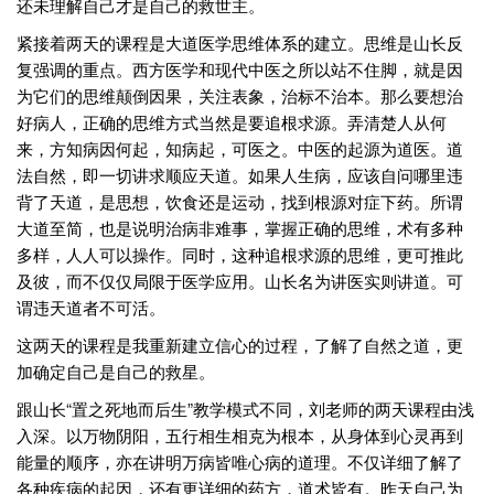
还未理解自己才是自己的救世主。
紧接着两天的课程是大道医学思维体系的建立。思维是山长反
复强调的重点。西方医学和现代中医之所以站不住脚，就是因
为它们的思维颠倒因果，关注表象，治标不治本。那么要想治
好病人，正确的思维方式当然是要追根求源。弄清楚人从何
来，方知病因何起，知病起，可医之。中医的起源为道医。道
法自然，即一切讲求顺应天道。如果人生病，应该自问哪里违
背了天道，是思想，饮食还是运动，找到根源对症下药。所谓
大道至简，也是说明治病非难事，掌握正确的思维，术有多种
多样，人人可以操作。同时，这种追根求源的思维，更可推此
及彼，而不仅仅局限于医学应用。山长名为讲医实则讲道。可
谓违天道者不可活。
这两天的课程是我重新建立信心的过程，了解了自然之道，更
加确定自己是自己的救星。
跟山长“置之死地而后生”教学模式不同，刘老师的两天课程由浅
入深。以万物阴阳，五行相生相克为根本，从身体到心灵再到
能量的顺序，亦在讲明万病皆唯心病的道理。不仅详细了解了
各种疾病的起因，还有更详细的药方，道术皆有。昨天自己为