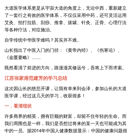
大道医学体系更是从宇宙大道的角度上，无论中西，重新建立
了一套行之有效的医学体系，不仅仅采用中药，还可灵活运用
艾灸、拍打拉筋、刮痧、推拿、拔罐、针灸、正骨、心理疗法
等各种疗法，对症施治。
自学传统中华医学难吗？其实并不难。
山长指出了中医入门的门径：《黄帝内经》、《伤寒论》、
《金匮要略》……
既然看清了前进的方向，路漫漫其修远兮，吾将上下而求索。
江苏张家港范建芳的学习总结
这次因山长的慈悲开课，让我有幸来到会泽，参加山长的大道
医学课，经过这几天的学习，收获很多！
一．看清现状
许多商界的精英，拥有巨额的财富，却留不住年轻的生命。而
我们周围也是一样，我们是否想过将来的某一天也可能成为其
中的一员。据2014年中国人健康数据显示：中国的健康问题很