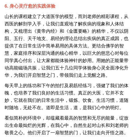
6. 身心灵疗愈的实践体验
山长的课程建立了大道医学的模型，而刘老师的精彩课程，从
西医的解剖学入手，让我们直观地了解疾病的现象和人体结
构，又梳理出《黄帝内经》和《金匮要略》的精华，不仅以阴
阳、五行、天干地支、易经的理论总结出疾病的真正成因，也
提供了在日常生活中简单易用的具体方法。更结合佛学的智
慧，家庭排序和深层沟通的核心精华，以巨大的慈悲心对每位
同学真心付出，让大家都能体验神针的妙用。用她的正能量带
动高能磁场共振，让我们五十几位同学体验身心灵全面净化升
华，为我们开启智慧之门，带领我们走上觉醒之路。
每天早上的练功和下午的拍打及易筋经练习，强健了我们的体
魄，也培养了我们良好的生活习惯。真正的大医，它并不玄
妙，它就在我们的日常生活中，锻炼、饮食、生活习惯，道随
时随地，无处不在。道即是生活，道，是我们心中的明灯。
看似简朴的环境中，却蕴藏着最高的智慧和无尽的能量，绽放
出生命最灿烂的光辉，在我心中，自然生起对山长和刘老师的
敬畏之心。他们开启了一扇智慧的门，让我们走向开悟之路。