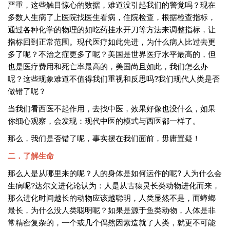
严重，这些触目惊心的数据，难道没引起我们的警觉吗？现在
多数人生病了上医院找医生看病，住院检查，根据检查指标，
通过各种化学的物理的如吃药挂水开刀等方法来调整指标，让
指标回到正常范围。现代医疗如此先进，为什么病人比过去更
多了呢？不治之症更多了呢？美国是世界医疗水平最高的，但
也是医疗费用和死亡率最高的，美国尚且如此，我们怎么办
呢？这些现象难道不值得我们重视和反思吗?我们现代人类是否
做错了呢？
当我们看西医不起作用，去找中医，效果好像也没什么，如果
你细心观察，会发现：现代中医的模式与西医都一样了。
那么，我们是否错了呢，事实摆在我们面前，毋庸置疑！
二．了解生命
那么人是从哪里来的呢？人的身体是如何运作的呢? 人为什么会
生病呢?达尔文进化论认为：人是从古猿灵长类动物进化而来，
那么进化时间越长的动物应该越聪明，人类显然不是，而蟑螂
最长，为什么没人类聪明呢？如果是源于鱼类动物，人体是非
常精密复杂的，一个或几个偶然因素造就了人类，就更不可能