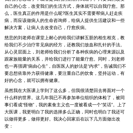
自己的心念，改变我们的生活方式，身体就可以自我疗愈。那
么，医生真正的作用是什么呢?医生其实不需要帮病人赶走疾
病，而应该做病人的生命咨询师，给病人提供生活建议和一些
解决方案，让病人去改变自己，疗愈疾病。
慈悲的刘老师在课堂上耐心的给我们讲解五脏的相生相克，教
给我们不少治疗常见病的经方，还教我们放血和扎针的手法。
从心灵层面上，刘老师给我们分析了各种疾病的心理来源以及
跟家族能量的关系，并给我们进行了能量疗愈。同时，刘老师
也一再强调“病由心生”，自医医人的妙法是“内求”，告诫我们不
要总想依靠外力获得健康，要注重自己的饮食，坚持运动，有
好的心念，就可以拥有健康。
虽然我在大医课上学到了这么多，但我很清楚回去将面对一个
什么样的世界。这几年我已不再参加单位组织的体检了，被同
事们看成“怪物”，我的素食主义也一度被看成一个“笑话”。上了
大医课，我更明白了我的选择多么正确，同时也明白了我还可
以做得更多，做得更好。我决心回家后在以下几方面做出改
变：