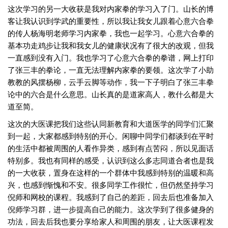
这次学习的另一大收获是我对内家拳的学习入了门。山长的博
客让我认识到学武的重要性，所以我让我女儿跟着心意六合拳
的传人杨海明老师学习内家拳，我也一起学习。心意六合拳的
基本功走鸡步让我和我女儿的健康状况有了很大的改观，但我
一直感到没有入门。我也学习了心意六合拳的拳谱，网上打印
了张三丰的拳论，一直无法理解内家拳的要领。这次学了小助
教教的风摆杨柳，云手云脚等动作，我一下子明白了张三丰拳
论中的六合是什么意思。山长真的是道家高人，教什么都是大
道至简。
这次的大医课把我们这些认同新教育和大道医学的同学们汇聚
到一起，大家都感到特别的开心。闲聊中同学们都谈到在平时
的生活中都被周围的人看作异类，感到有点苦闷，所以见面话
特别多。我也有同样的感受，认识到这么多志同道合者也是我
的一大收获，置身在这样的一个群体中我感到特别的温暖和高
兴，也感到惭愧和不安。很多同学工作很忙，但仍然坚持学习
倪师和网校的课程。我感到了自己的差距，回去后也准备加入
倪师学习群，进一步提高自己的能力。这次学到了很多健身的
功法，回去后我也要分享给家人和周围的朋友，让大医课程发