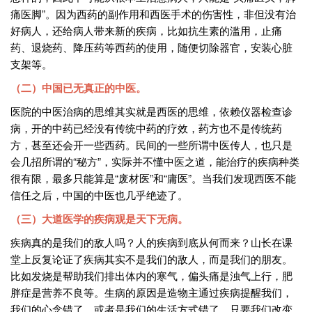
痛医脚”。因为西药的副作用和西医手术的伤害性，非但没有治
好病人，还给病人带来新的疾病，比如抗生素的滥用，止痛
药、退烧药、降压药等西药的使用，随便切除器官，安装心脏
支架等。
（二）中国已无真正的中医。
医院的中医治病的思维其实就是西医的思维，依赖仪器检查诊
病，开的中药已经没有传统中药的疗效，药方也不是传统药
方，甚至还会开一些西药。民间的一些所谓中医传人，也只是
会几招所谓的“秘方”，实际并不懂中医之道，能治疗的疾病种类
很有限，最多只能算是“废材医”和“庸医”。当我们发现西医不能
信任之后，中国的中医也几乎绝迹了。
（三）大道医学的疾病观是天下无病。
疾病真的是我们的敌人吗？人的疾病到底从何而来？山长在课
堂上反复论证了疾病其实不是我们的敌人，而是我们的朋友。
比如发烧是帮助我们排出体内的寒气，偏头痛是浊气上行，肥
胖症是营养不良等。生病的原因是造物主通过疾病提醒我们，
我们的心念错了，或者是我们的生活方式错了。只要我们改变