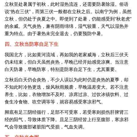
立秋至处暑属于初秋，此时湿热流连，还需要防暑除湿。俗语
说“热在三伏”，而第三伏一般都在立秋之后。以南宁为例，虽然
立秋，但仍处于炎夏之中。即使到了处暑，仍能感受到“秋老虎”
的余威。天气炎热，兼有阴雨绵绵，湿气较重，天气以湿热并
重为特点。由于暑热未完全退去，仍要预防中暑。
四、立秋当防寒自足下生
我国北方，比如黄河流域，再如我的老家威海，立秋后三伏天
仍未结束，但白天虽然炎热，早晚已经开始感觉凉爽。当注意
白天防暑，早晚防寒，特别是防寒自足下生，尤其重要。
立秋后白天仍会炎热，不少人误以为此时仍是炎热的夏季，却
不知此时冷热更迭，燥风秋雨频袭，早晚温差变大。若不注意
养生，比如，衣物增加不及时、凉席过凉、过饮冰镇饮料、过
食生冷食物、吹空调等等，就容易感受寒凉邪气。
脚底有足三阴经循行，足部不可受寒，若受寒则损伤肝脾肾三
经的阳气，导致体质下降。且足三阴经皆上行至腹部，寒凉邪
气会导致腹部诸脏阳气受损，气血失调。