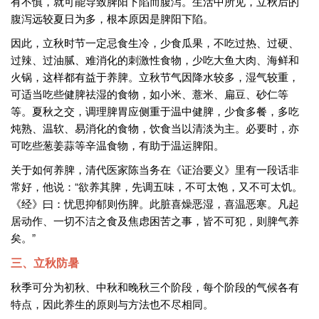
有不慎，就可能导致脾阳下陷而腹泻。生活中所见，立秋后的
腹泻远较夏日为多，根本原因是脾阳下陷。
因此，立秋时节一定忌食生冷，少食瓜果，不吃过热、过硬、
过辣、过油腻、难消化的刺激性食物，少吃大鱼大肉、海鲜和
火锅，这样都有益于养脾。立秋节气因降水较多，湿气较重，
可适当吃些健脾祛湿的食物，如小米、薏米、扁豆、砂仁等
等。夏秋之交，调理脾胃应侧重于温中健脾，少食多餐，多吃
炖熟、温软、易消化的食物，饮食当以清淡为主。必要时，亦
可吃些葱姜蒜等辛温食物，有助于温运脾阳。
关于如何养脾，清代医家陈当务在《证治要义》里有一段话非
常好，他说：“欲养其脾，先调五味，不可太饱，又不可太饥。
《经》曰：忧思抑郁则伤脾。此脏喜燥恶湿，喜温恶寒。凡起
居动作、一切不洁之食及焦虑困苦之事，皆不可犯，则脾气养
矣。”
三、立秋防暑
秋季可分为初秋、中秋和晚秋三个阶段，每个阶段的气候各有
特点，因此养生的原则与方法也不尽相同。