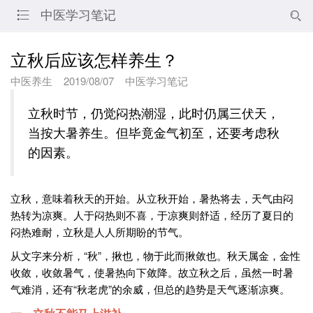
中医学习笔记


立秋后应该怎样养生？
中医养生
2019/08/07
中医学习笔记
立秋时节，仍觉闷热潮湿，此时仍属三伏天，
当按大暑养生。但毕竟金气初至，还要考虑秋
的因素。
立秋，意味着秋天的开始。从立秋开始，暑热将去，天气由闷
热转为凉爽。人于闷热则不喜，于凉爽则舒适，经历了夏日的
闷热难耐，立秋是人人所期盼的节气。
从文字来分析，“秋”，揪也，物于此而揪敛也。秋天属金，金性
收敛，收敛暑气，使暑热向下敛降。故立秋之后，虽然一时暑
气难消，还有“秋老虎”的余威，但总的趋势是天气逐渐凉爽。