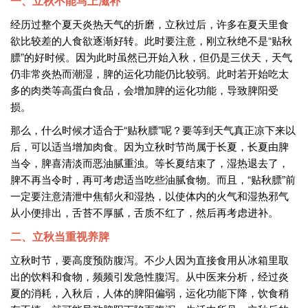
一、立秋不能马上滋补
经历过整个夏天炎热天气的折磨，立秋过后，许多在夏天里食
欲比较差的人食欲逐渐好转。此时要注意，刚立秋绝不是“贴秋
膘”的好时候。因为此时虽然已开始入秋，但仍是三伏天，天气
仍非常炎热而潮湿，脾的运化功能仍比较弱。此时若开始吃太
多的肉类等高蛋白食品，会增加脾的运化功能，导致脾阳受
损。
那么，什么时候才适合于“贴秋膘”呢？要等到天气真正凉下来以
后，可以适当增加肉食。因为立秋时节尚属于长夏，长夏由脾
当令，脾喜清淡而恶油腻重浊。等长夏结束了，湿热退去了，
脾不再当令时，再可考虑适当吃些油腻食物。而且，“贴秋膘”前
一定要注意清泄中焦郁火和湿热，以使体内的火气和湿热邪气
从小便排出，舌苔不厚腻，舌质不红了，然后再考虑进补。
二、立秋当重视养脾​
立秋时节，要高度预防腹泻。不少人因为直接食用从冰箱里取
出的饮料和食物，频频引发急性腹泻。从中医来分析，经过炎
夏的消耗，入秋后，人体的脾阳偏弱，运化功能下降，饮食稍