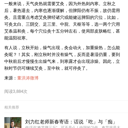
一般来说，天气炎热就需要艾灸，因为外热则内寒。立秋之
后，暑热退去，内寒也逐渐缓解，但脾阳仍有不振，故仍需用
灸。且需重点考虑艾灸脾经诸穴或能健运脾阳的穴位，比如，
可灸太白、三阴交、足三里、中脘、天枢等等，选一两个穴用
艾条温和灸，每个穴位灸十五分钟左右，使局部皮肤略红，甚
能温阳祛寒。
有人说，立秋开始，燥气出现，灸会动火，加重燥热，怎么能
灸呢？！其实，刚立秋时并没有燥气，反而是暑湿仍重，要到
中秋前后才慢慢生出燥气来，到寒露才会出现凉燥。因此，立
秋时节仍可继续艾灸，至中秋，就可停灸了。
来源：
董洪涛微博
阅读3,884次
相关推荐
刘力红老师新春寄语：话说「吃」与「痴」
俗话说“春节胖三斤”，可不是么！中国的习俗，春节就是大