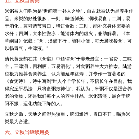
​​五、立秋当食粥
米粥被人们称为是“世间第一补人之物”，自古就被认为是养生佳
品。米粥的好处很多，一则，味道鲜美、润喉易食；二则，易
于消化，兼可调节胃口，增进食欲；三则，能补充身体需要的
水分；四则，大米性微凉，能清体内的虚火，兼助解暑。《本
草纲目》记载：“粥，淡渗下行，能利小便，每天晨吃餐粥，可
以畅胃气，生津液。”
清代黄云鹄在其《粥谱》中还谓粥“于养老最宜：一省费，二味
全，三津润，四利膈，五易消化”，对食粥养生大力推崇。陆游
也极力推荐食粥养生，认为能延年益寿，并专作一首著名的
《食粥诗》，诗中写到“世人个个学长年，不悟长年在目前。我
得宛丘平易法，只将食粥致神仙”。我认为，米粥不仅是适合养
老的食物，还是我们每个人的养生佳品。米粥清淡，最合于脾
阳不振，运化功能下降的人。
立秋之后，天地之间湿热较重，脾阳难运，胃口不开，喝热米
粥最为合适。
六、立秋当继续用灸