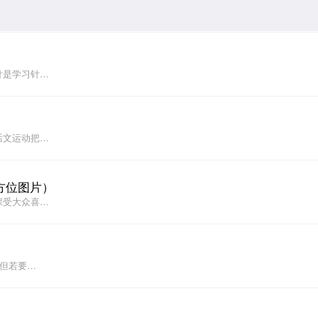
针是学习针…
话文运动把…
方位图片）
深受大众喜…
，但若要…