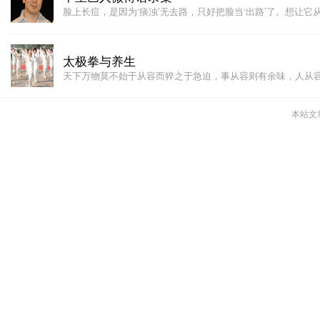
脸上长痘，是因为‘痰浊’无去路，只好把脸当‘出路’了。想让它
太极拳与养生
天下万物莫不始于从容而猝之于急迫，事从容则有余味，人从
本站文