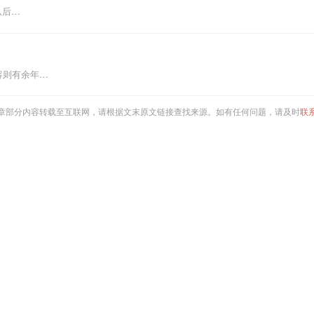
从后…
容则有余年…
章部分内容转载至互联网，请根据文末原文链接查找来源。如有任何问题，请及时
联