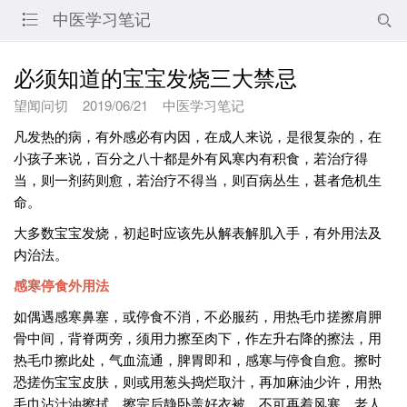
中医学习笔记


必须知道的宝宝发烧三大禁忌
望闻问切
2019/06/21
中医学习笔记
凡发热的病，有外感必有内因，在成人来说，是很复杂的，在
小孩子来说，百分之八十都是外有风寒内有积食，若治疗得
当，则一剂药则愈，若治疗不得当，则百病丛生，甚者危机生
命。
大多数宝宝发烧，初起时应该先从解表解肌入手，有外用法及
内治法。
感寒停食外用法
如偶遇感寒鼻塞，或停食不消，不必服药，用热毛巾搓擦肩胛
骨中间，背脊两旁，须用力擦至肉下，作左升右降的擦法，用
热毛巾擦此处，气血流通，脾胃即和，感寒与停食自愈。擦时
恐搓伤宝宝皮肤，则或用葱头捣烂取汁，再加麻油少许，用热
毛巾沾汁油擦拭，擦完后静卧盖好衣被，不可再着风寒。老人