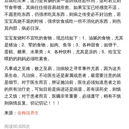
后就吐出来，这乃是胃肠的第一道防线在起作用，这时若立刻
节食带饿，其病往往很容易就痊愈。如果宝宝已经感觉不适，
不愿意吃东西，仍强求吃其东西，则病之传变必不好治愈，若
宝宝高烧不退的时候，强求饮食或吃一些不消化的东西，则伤
其内部，病必日深。
宝宝发烧时不宜吃的食物，现总结如下：1、油腻的食物，尤其
是猪油；2、荤的食物，如肉、鱼等；3、各种甜食，如饼干、
蛋糕、糖果、水果类；4、各种饮料，尤其是凉的；5、给宝宝
喂奶的妈妈必须吃素食。
凡事成之至难，败之至易，治病较之寻常事件尤甚，因为这关
系生命。凡治病，不论医生还是家属或患者，最需要注意的就
是细节。对于医生而言，辨证施治前，医生必须知道患者之前
的所有治疗史，可知目前是病进还是病退，若有误药史，则慎
之又慎；对于患者而言，医嘱非常重要，必须遵守，稍有不慎
则病情反复。切记切记！！！
来源：
金梅说养生
阅读30,625次