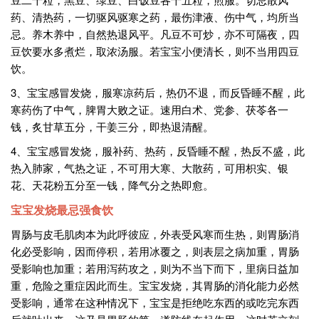
药、清热药，一切驱风驱寒之药，最伤津液、伤中气，均所当
忌。养木养中，自然热退风平。凡豆不可炒，亦不可隔夜，四
豆饮要水多煮烂，取浓汤服。若宝宝小便清长，则不当用四豆
饮。
3、宝宝感冒发烧，服寒凉药后，热仍不退，而反昏睡不醒，此
寒药伤了中气，脾胃大败之证。速用白术、党参、茯苓各一
钱，炙甘草五分，干姜三分，即热退清醒。
4、宝宝感冒发烧，服补药、热药，反昏睡不醒，热反不盛，此
热入肺家，气热之证，不可用大寒、大散药，可用枳实、银
花、天花粉五分至一钱，降气分之热即愈。
宝宝发烧最忌强食饮
胃肠与皮毛肌肉本为此呼彼应，外表受风寒而生热，则胃肠消
化必受影响，因而停积，若用冰覆之，则表层之病加重，胃肠
受影响也加重；若用泻药攻之，则为不当下而下，里病日益加
重，危险之重症因此而生。宝宝发烧，其胃肠的消化能力必然
受影响，通常在这种情况下，宝宝是拒绝吃东西的或吃完东西