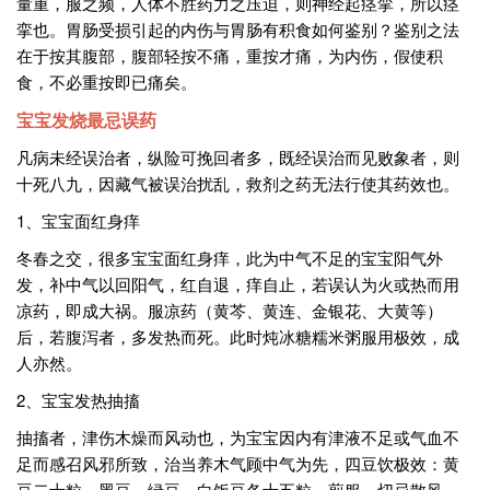
量重，服之频，人体不胜药力之压迫，则神经起痉挛，所以痉
挛也。胃肠受损引起的内伤与胃肠有积食如何鉴别？鉴别之法
在于按其腹部，腹部轻按不痛，重按才痛，为内伤，假使积
食，不必重按即已痛矣。
宝宝发烧最忌误药
凡病未经误治者，纵险可挽回者多，既经误治而见败象者，则
十死八九，因藏气被误治扰乱，救剂之药无法行使其药效也。
1、宝宝面红身痒
冬春之交，很多宝宝面红身痒，此为中气不足的宝宝阳气外
发，补中气以回阳气，红自退，痒自止，若误认为火或热而用
凉药，即成大祸。服凉药（黄芩、黄连、金银花、大黄等）
后，若腹泻者，多发热而死。此时炖冰糖糯米粥服用极效，成
人亦然。
2、宝宝发热抽搐
抽搐者，津伤木燥而风动也，为宝宝因内有津液不足或气血不
足而感召风邪所致，治当养木气顾中气为先，四豆饮极效：黄
豆二十粒，黑豆、绿豆、白饭豆各十五粒，煎服。切忌散风