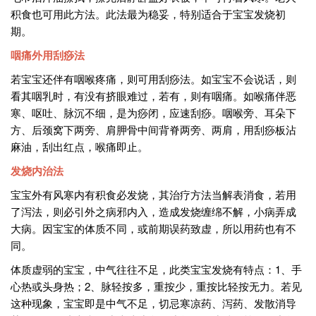
积食也可用此方法。此法最为稳妥，特别适合于宝宝发烧初
期。
咽痛外用刮痧法
若宝宝还伴有咽喉疼痛，则可用刮痧法。如宝宝不会说话，则
看其咽乳时，有没有挤眼难过，若有，则有咽痛。如喉痛伴恶
寒、呕吐、脉沉不细，是为痧闭，应速刮痧。咽喉旁、耳朵下
方、后颈窝下两旁、肩胛骨中间背脊两旁、两肩，用刮痧板沾
麻油，刮出红点，喉痛即止。
发烧内治法
宝宝外有风寒内有积食必发烧，其治疗方法当解表消食，若用
了泻法，则必引外之病邪内入，造成发烧缠绵不解，小病弄成
大病。因宝宝的体质不同，或前期误药致虚，所以用药也有不
同。
体质虚弱的宝宝，中气往往不足，此类宝宝发烧有特点：1、手
心热或头身热；2、脉轻按多，重按少，重按比轻按无力。若见
这种现象，宝宝即是中气不足，切忌寒凉药、泻药、发散消导