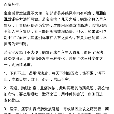
百病丛生。
宝宝感冒发烧且不大便，初起皆是外感风寒内有积食，用
葱白
豆豉汤
等方法即可愈。若宝宝病了几天之后，病邪全数入里入
胃肠，且胃肠积食确为实热，才能用泻法或灌肠法，若病邪未
全部入里入胃肠，则不能用泻法或灌肠法。那么，如果鉴别？
对于宝宝而言，其鉴别标准在舌苔之黄否，苔黄为已到胃，不
黄者为未到胃。
若宝宝发烧且不大便，病邪还未全入里入胃肠，而用了泻法，
多次使用后，则病情会发生三种变化，若见了这三种变化之
一，则病情危重。
1、下利不止。误用泻法后，每天下利四五次，热不退，泻不
止，虚象日增，自汗、盗汗，层出不穷。
2、呃逆。胸脘如窒，且痛拘按，此时再用其他药救逆，要么增
加病情，要么增呕吐、泄泻之证，用种种药尝试，病则日进，
变化叠出。
3、痉挛。痉挛由胃或肠受损引起，胃或肠因重攻之药受损，药