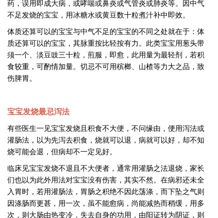
药，误用即成大病，或哮喘或鼻炎或气管炎或肺炎等。因中气
不足发烧的宝宝，用冰糖水或黄豆数十粒煮汁补中即效。
体质还算可以的宝宝与中气不足的宝宝的不同之处就在于：体
质还算可以的宝宝，其脉重按比轻按有力。此类宝宝用葱头带
须一个、淡豆豉三十粒，煎服，即愈，此用量为最轻剂，若积
食较重，可酌情加量。切忌不可用槟榔、山楂等力大之品，致
伤脾胃。
宝宝发烧最忌泻法
有些医生一见宝宝发烧且积食不大便，不问缘由，便用泻法或
灌肠法，以为先泻去积食，烧就可以退，病就可以好，却不知
烧可能会退，但病却不一定见好。
临床见宝宝发烧不退且不大便者，通常用灌肠之法退烧，家长
们也以为此外用法对宝宝没有伤害，其实不然。在病邪还未全
入胃时，若用灌肠法，胃肠之积绝不因此荡涤，而下坠之气则
因涤肠而更甚，用一次，虽不能愈病，尚能减热而稍缓，用多
次，则大肠由热变冷，失去自身的功用，由阳证转为阴证，则