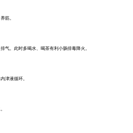
，养筋。
、排气。此时多喝水、喝茶有利小肠排毒降火。
体内津液循环。
水。