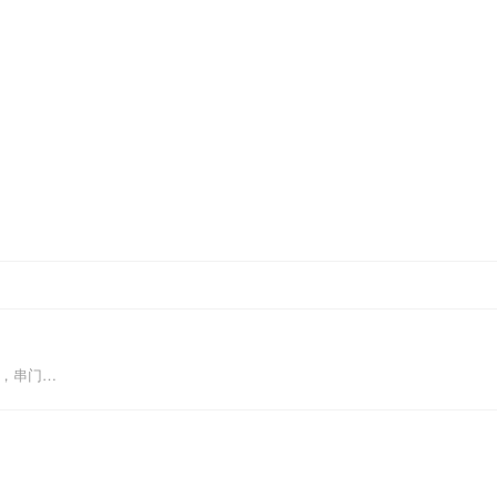
。
圆，串门…