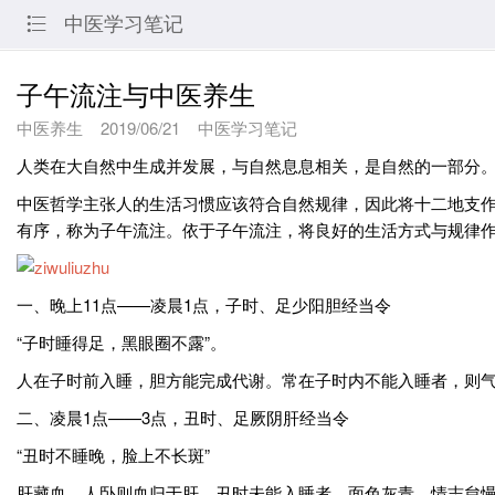
中医学习笔记

子午流注与中医养生
中医养生
2019/06/21
中医学习笔记
人类在大自然中生成并发展，与自然息息相关，是自然的一部分。
中医哲学主张人的生活习惯应该符合自然规律，因此将十二地支
有序，称为子午流注。依于子午流注，将良好的生活方式与规律
一、晚上11点——凌晨1点，子时、足少阳胆经当令
“子时睡得足，黑眼圈不露”。
人在子时前入睡，胆方能完成代谢。常在子时内不能入睡者，则
二、凌晨1点——3点，丑时、足厥阴肝经当令
“丑时不睡晚，脸上不长斑”
肝藏血，人卧则血归于肝。丑时未能入睡者，面色灰青，情志怠