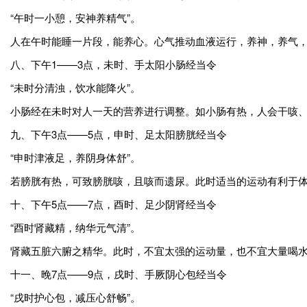
“午时一小憩，安神养精气”。
人在午时能睡一片段，能养心。心气推动血液运行，养神，养气
八、下午1——3点，未时、手太阳小肠经当令
“未时分清浊，饮水能降火”。
小肠经在未时对人一天的营养进行调整。如小肠有热，人会干咳
九、下午3点——5点，申时、足太阳膀胱经当令
“申时津液足，养阴身体舒”。
若膀胱有热，可致膀胱咳，且咳而遗尿。此时适当的运动有利于
十、下午5点——7点，酉时、足少阴肾经当令
“酉时肾藏精，纳华元气清”。
肾藏五脏六腑之精华。此时，不宜太强的运动量，也不宜大量喝
十一、晚7点——9点，戌时、手厥阴心包经当令
“戌时护心包，减压心舒畅”。