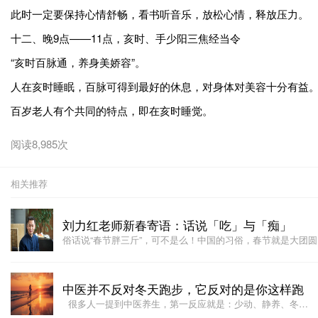
此时一定要保持心情舒畅，看书听音乐，放松心情，释放压力。
十二、晚9点——11点，亥时、手少阳三焦经当令
“亥时百脉通，养身美娇容”。
人在亥时睡眠，百脉可得到最好的休息，对身体对美容十分有益
百岁老人有个共同的特点，即在亥时睡觉。
阅读8,985次
相关推荐
刘力红老师新春寄语：话说「吃」与「痴」
俗话说“春节胖三斤”，可不是么！中国的习俗，春节就是大团
中医并不反对冬天跑步，它反对的是你这样跑
很多人一提到中医养生，第一反应就是：少动、静养、冬…