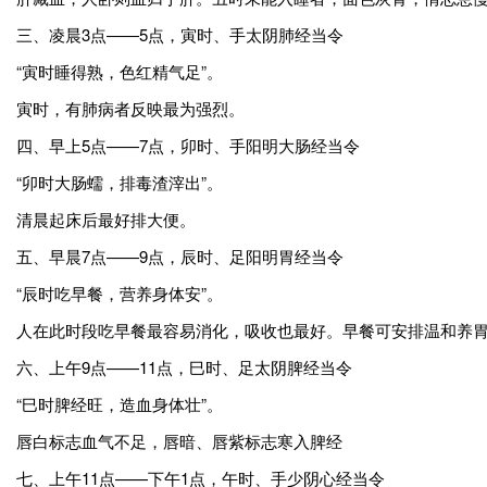
三、凌晨3点——5点，寅时、手太阴肺经当令
“寅时睡得熟，色红精气足”。
寅时，有肺病者反映最为强烈。
四、早上5点——7点，卯时、手阳明大肠经当令
“卯时大肠蠕，排毒渣滓出”。
清晨起床后最好排大便。
五、早晨7点——9点，辰时、足阳明胃经当令
“辰时吃早餐，营养身体安”。
人在此时段吃早餐最容易消化，吸收也最好。早餐可安排温和养
六、上午9点——11点，巳时、足太阴脾经当令
“巳时脾经旺，造血身体壮”。
唇白标志血气不足，唇暗、唇紫标志寒入脾经
七、上午11点——下午1点，午时、手少阴心经当令