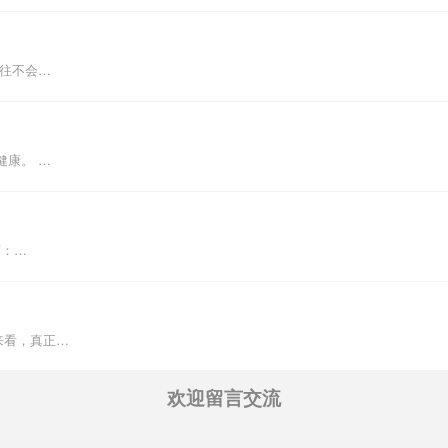
往往不会…
健康。 …
言：…
来看，真正…
欢迎留言交流