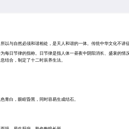
所以与自然必须和谐相处，是天人和谐的一体。传统中华文化不讲征
作为每日节律的指称。日节律是指人体一昼夜中阴阳消长、盛衰的情
作息结合，制定了十二时辰养生法。
气色青白，眼眶昏黑，同时容易生成结石。
慢而躁，易生肝病，脸色晦暗长斑。