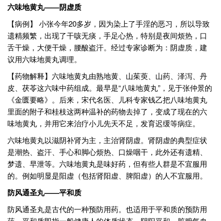
六味地黄丸——阴虚质
【病例】 小张今年20多岁，因为染上了手淫的恶习，所以导致
遗精频繁，出现了干咳无痰，手足心热，特别是夜间烦热，口
舌干燥，大便干燥，腰酸盗汗。经过专家诊断为：阴虚质，建
议用六味地黄丸调理。
【药物解释】六味地黄丸由熟地黄、山茱萸、山药、泽泻、丹
皮、茯苓这六味中药组成。最早是“八味地黄丸”，见于张仲景的
《金匮要略》。后来，宋代名医、儿科专家钱乙把八味地黄丸
里面的附子和桂枝这两种温补的药物去掉了，变成了现在的六
味地黄丸，并用它来治疗小儿先天不足，发育迟缓等病症。
六味地黄丸以滋阴补肾为主，主治肾阴虚。肾阴虚的典型症状
是潮热、盗汗、手心和脚心烦热、口燥咽干，此外还有遗精、
梦遗、早泄等。六味地黄丸是味好药，但有些人群是不宜服用
的。例如明显是阳虚（包括肾阳虚、脾阳虚）的人不宜服用。
防风通圣丸——平和质
防风通圣丸是古代的一种预防用药。也适用于平和质的预防用
药，平和质即指一般健康人的体质状态。阴阳平和，脏腑气血