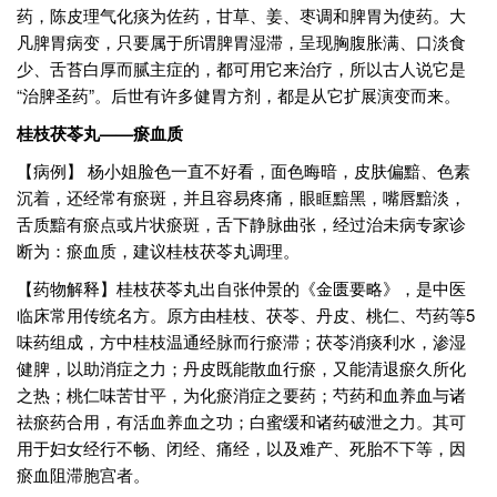
药，陈皮理气化痰为佐药，甘草、姜、枣调和脾胃为使药。大
凡脾胃病变，只要属于所谓脾胃湿滞，呈现胸腹胀满、口淡食
少、舌苔白厚而腻主症的，都可用它来治疗，所以古人说它是
“治脾圣药”。后世有许多健胃方剂，都是从它扩展演变而来。
桂枝茯苓丸——瘀血质
【病例】 杨小姐脸色一直不好看，面色晦暗，皮肤偏黯、色素
沉着，还经常有瘀斑，并且容易疼痛，眼眶黯黑，嘴唇黯淡，
舌质黯有瘀点或片状瘀斑，舌下静脉曲张，经过治未病专家诊
断为：瘀血质，建议桂枝茯苓丸调理。
【药物解释】桂枝茯苓丸出自张仲景的《金匮要略》，是中医
临床常用传统名方。原方由桂枝、茯苓、丹皮、桃仁、芍药等5
味药组成，方中桂枝温通经脉而行瘀滞；茯苓消痰利水，渗湿
健脾，以助消症之力；丹皮既能散血行瘀，又能清退瘀久所化
之热；桃仁味苦甘平，为化瘀消症之要药；芍药和血养血与诸
祛瘀药合用，有活血养血之功；白蜜缓和诸药破泄之力。其可
用于妇女经行不畅、闭经、痛经，以及难产、死胎不下等，因
瘀血阻滞胞宫者。