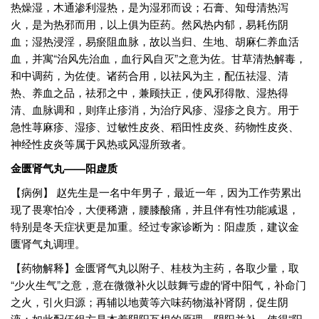
热燥湿，木通渗利湿热，是为湿邪而设；石膏、知母清热泻
火，是为热邪而用，以上俱为臣药。然风热内郁，易耗伤阴
血；湿热浸淫，易瘀阻血脉，故以当归、生地、胡麻仁养血活
血，并寓“治风先治血，血行风自灭”之意为佐。甘草清热解毒，
和中调药，为佐使。诸药合用，以祛风为主，配伍祛湿、清
热、养血之品，祛邪之中，兼顾扶正，使风邪得散、湿热得
清、血脉调和，则痒止疹消，为治疗风疹、湿疹之良方。用于
急性荨麻疹、湿疹、过敏性皮炎、稻田性皮炎、药物性皮炎、
神经性皮炎等属于风热或风湿所致者。
金匮肾气丸——阳虚质
【病例】 赵先生是一名中年男子，最近一年，因为工作劳累出
现了畏寒怕冷，大便稀溏，腰膝酸痛，并且伴有性功能减退，
特别是冬天症状更是加重。经过专家诊断为：阳虚质，建议金
匮肾气丸调理。
【药物解释】金匮肾气丸以附子、桂枝为主药，各取少量，取
“少火生气”之意，意在微微补火以鼓舞亏虚的肾中阳气，补命门
之火，引火归源；再辅以地黄等六味药物滋补肾阴，促生阴
液；如此配伍组方是本着阴阳互根的原理，阴阳并补，使得“阳