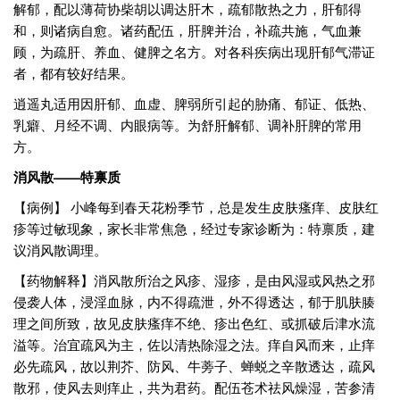
解郁，配以薄荷协柴胡以调达肝木，疏郁散热之力，肝郁得
和，则诸病自愈。诸药配伍，肝脾并治，补疏共施，气血兼
顾，为疏肝、养血、健脾之名方。对各科疾病出现肝郁气滞证
者，都有较好结果。
逍遥丸适用因肝郁、血虚、脾弱所引起的胁痛、郁证、低热、
乳癖、月经不调、内眼病等。为舒肝解郁、调补肝脾的常用
方。
消风散——特禀质
【病例】 小峰每到春天花粉季节，总是发生皮肤瘙痒、皮肤红
疹等过敏现象，家长非常焦急，经过专家诊断为：特禀质，建
议消风散调理。
【药物解释】消风散所治之风疹、湿疹，是由风湿或风热之邪
侵袭人体，浸淫血脉，内不得疏泄，外不得透达，郁于肌肤腠
理之间所致，故见皮肤瘙痒不绝、疹出色红、或抓破后津水流
溢等。治宜疏风为主，佐以清热除湿之法。痒自风而来，止痒
必先疏风，故以荆芥、防风、牛蒡子、蝉蜕之辛散透达，疏风
散邪，使风去则痒止，共为君药。配伍苍术祛风燥湿，苦参清