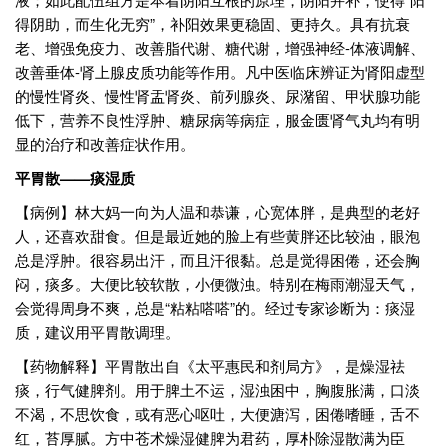
得阴助，而生化无穷”，补阳效果更稳固、更持久。具有抗衰
老、增强免疫力、改善脂代谢、糖代谢，增强神经-体液调解、
改善垂体-肾上腺皮质功能等作用。凡中医临床辨证为肾阳虚型
的慢性肾炎、慢性肾盂肾炎、前列腺炎、尿潴留、甲状腺功能
低下，营养不良性浮肿、糖尿病等病症，服金匮肾气丸均有明
显的治疗和改善症状作用。
平胃散——痰湿质
【病例】林大妈一向为人温和恭谦，心宽体胖，是典型的老好
人，还喜欢甜食。但是最近她的脸上有些黄胖还比较油，眼泡
总是浮肿。很容易出汗，而且汗很黏。总是觉得困倦，还会胸
闷，痰多。大便比较软散，小便微浊。特别在梅雨潮湿天气，
会觉得周身不爽，总是“粘粘嗒嗒”的。经过专家诊断为：痰湿
质，建议用平胃散调理。
【药物解释】平胃散出自《太平惠民和剂局方》，是燥湿祛
痰，行气健脾剂。用于脾土不运，湿浊困中，胸腹胀满，口淡
不渴，不思饮食，或有恶心呕吐，大便溏泻，困倦嗜睡，舌不
红，苔厚腻。方中苍术燥湿健脾为君药，厚朴除湿散满为臣