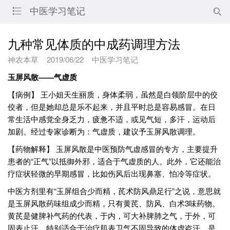
中医学习笔记


九种常见体质的中成药调理方法
神农本草
2019/06/22
中医学习笔记
玉屏风散——气虚质
【病例】 王小姐天生丽质，身体柔弱，虽然是白领阶层中的佼
佼者，但是她却总是乐不起来，并且平时总是容易感冒。在日
常生活中感觉全身乏力，疲惫不适，或见气短，多汗，运动后
加剧。经过专家诊断为：气虚质，建议予玉屏风散调理。
【药物解释】 玉屏风散是中医预防气虚感冒的专方，主要提升
患者的“正气”以抵御外邪，适合于气虚质的人。此外，它还能治
疗症状轻微的早期感冒，比如伤风后出现鼻塞、怕冷等症状。
中医方剂里有“玉屏组合少而精，芪术防风鼎足行”之说，意思就
是玉屏风散药味组成少而精，只有黄芪、防风、白术3味药物。
黄芪是健脾补气药的代表，于内，可大补脾肺之气，于外，可
固表止汗，特别适合于治疗肌表卫气不固导致的体虚盗汗，是