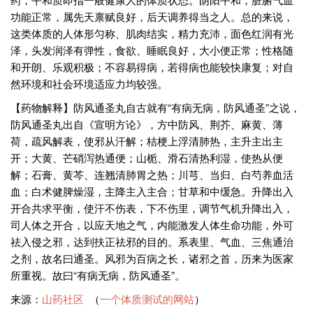
功能正常，属先天禀赋良好，后天调养得当之人。总的来说，
这类体质的人体形匀称、肌肉结实，精力充沛，面色红润有光
泽，头发润泽有弹性，食欲、睡眠良好，大小便正常；性格随
和开朗、乐观积极；不容易得病，若得病也能较快康复；对自
然环境和社会环境适应力均较强。
【药物解释】防风通圣丸自古就有“有病无病，防风通圣”之说，
防风通圣丸出自《宣明方论》，方中防风、荆芥、麻黄、薄
荷，疏风解表，使邪从汗解；桔梗上浮清肺热，主升主出主
开；大黄、芒硝泻热通便；山栀、滑石清热利湿，使热从便
解；石膏、黄芩、连翘清肺胃之热；川芎、当归、白芍养血活
血；白术健脾燥湿，主降主入主合；甘草和中缓急。升降出入
开合共求平衡，使汗不伤表，下不伤里，调节气机升降出入，
司人体之开合，以应天地之气，内能激发人体生命功能，外可
祛入侵之邪，达到扶正祛邪的目的。系表里、气血、三焦通治
之剂，故名曰通圣。风邪为百病之长，诸邪之首，历来为医家
所重视。故曰“有病无病，防风通圣”。
来源：
山药社区
（
一个体质测试的网站
）