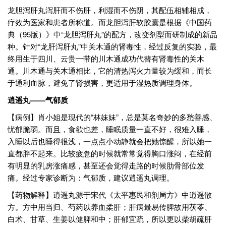
龙胆泻肝丸泻肝而不伤肝，利湿而不伤阴，其配伍相辅相成，
疗效为医家和患者所称道。而龙胆泻肝软胶囊是根据《中国药
典（95版）》中“龙胆泻肝丸”的配方，改变剂型而研制成的新品
种。针对“龙肝泻肝丸”中关木通的肾毒性，经过反复的实验，最
终用生于四川、云贵一带的川木通成功代替有肾毒性的关木
通。川木通与关木通相比，它的清热泻火力量较为缓和，而长
于通利血脉，避免了肾损害，更适用于湿热质调理身体。
逍遥丸——气郁质
【病例】肖小姐是现代的“林妹妹”，总是莫名奇妙的多愁善感、
忧郁脆弱。而且，食欲也差，睡眠质量一直不好，很难入睡，
入睡以后也睡得很浅，一点点小动静就会把她惊醒，所以她一
直都胖不起来。比较疲惫的时候就常常觉得胸口涨闷，在经前
有明显的乳房涨痛感，甚至还会觉得走路的时候肋骨部位发
痛。经过专家诊断为：气郁质，建议逍遥丸调理。
【药物解释】逍遥丸源于宋代《太平惠民和剂局方》中逍遥散
方。方中用当归、芍药以养血柔肝；肝病最易传脾故用茯苓、
白术、甘草、生姜以健脾和中；肝郁宜疏，所以更以柴胡疏肝