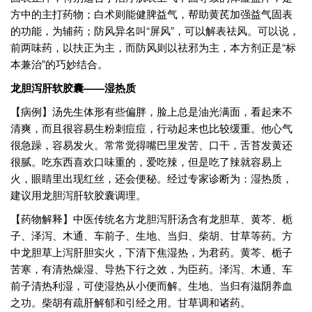
方中的主打药物；白术则能健脾益气，帮助黄芪加强益气固表
的功能，为辅药；防风异名叫“屏风”，可以解表祛风。可以说，
前两味药，以扶正为主，而防风则以祛邪为主，本方剂正是“标
本兼治”的巧妙结合。
龙胆泻肝软胶囊——湿热质
【病例】汤先生体形有些偏胖，脸上总是油光满面，看起来不
清爽，而且很容易生粉刺痘痘，行动起来也比较缓重。他心气
很急躁，容易发火。常常觉得嘴巴里发苦、口干，舌苔发黄还
很腻。吃东西喜欢口味重的，爱吃辣，但是吃了辣就容易上
火，眼睛里出现红丝，还会便秘。经过专家诊断为：湿热质，
建议用龙胆泻肝软胶囊调理。
【药物解释】中医传统名方龙胆泻肝汤含有龙胆草、黄芩、栀
子、泽泻、木通、车前子、生地、当归、柴胡、甘草等药。方
中龙胆草上泻肝胆实火，下清下焦湿热，为君药。黄芩、栀子
苦寒，有清热燥湿、导热下行之效，为臣药。泽泻、木通、车
前子清热利湿，可使湿热从小便而解。生地、当归有滋阴养血
之功。柴胡有疏肝解郁和引经之用。甘草调和诸药。