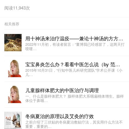
阅读11,943次
相关推荐
用十神汤来治疗温疫——兼论十神汤的方方面面
2022年11月初，有读者留言：“董博我已经感冒了，这两天打
喷嚏…
宝宝鼻炎怎么办？看看中医怎么说（by 范圣华）
2015年10月31日，“行知中医儿科研究团队”学术公开课《小
儿…
儿童腺样体肥大的中医治疗与调理
一、什么是腺样体肥大？ 腺样体肥大系咽扁桃体增生。腺样
体位于鼻咽…
冬病夏治的原理以及艾灸的疗效
之前介绍了三伏贴的冬病夏治敷贴疗法，其实用什么方法不
重要，重要的…