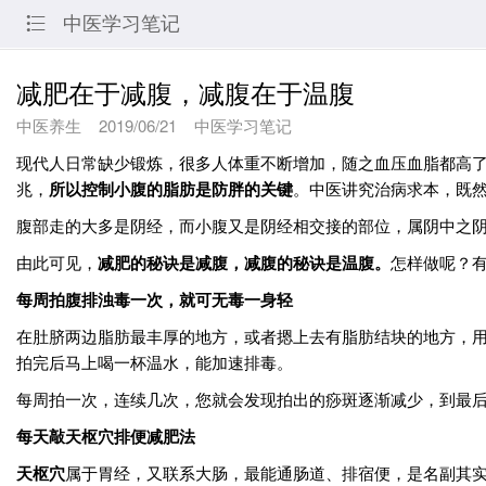
中医学习笔记

减肥在于减腹，减腹在于温腹
中医养生
2019/06/21
中医学习笔记
现代人日常缺少锻炼，很多人体重不断增加，随之血压血脂都高
兆，
所以控制小腹的脂肪是防胖的关键
。中医讲究治病求本，既
腹部走的大多是阴经，而小腹又是阴经相交接的部位，属阴中之
由此可见，
减肥的秘诀是减腹，减腹的秘诀是温腹。
怎样做呢？
每周拍腹排浊毒一次，就可无毒一身轻
在肚脐两边脂肪最丰厚的地方，或者摁上去有脂肪结块的地方，用
拍完后马上喝一杯温水，能加速排毒。
每周拍一次，连续几次，您就会发现拍出的痧斑逐渐减少，到最
每天敲天枢穴排便减肥法
天枢穴
属于胃经，又联系大肠，最能通肠道、排宿便，是名副其