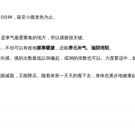
10分钟，敲至小腹发热为止。
，是寒气最爱聚集的地方，所以揉腹很关键。
热，不但可以有效地
驱寒暖腹
，还能
养元补气、滋阴培阳
。
向揉。揉的次数最低以36遍起，或36的倍数也可以。力度要适中
能减脂，又能降压。随着体形一天天的瘦下去，身体也逐步地健康起