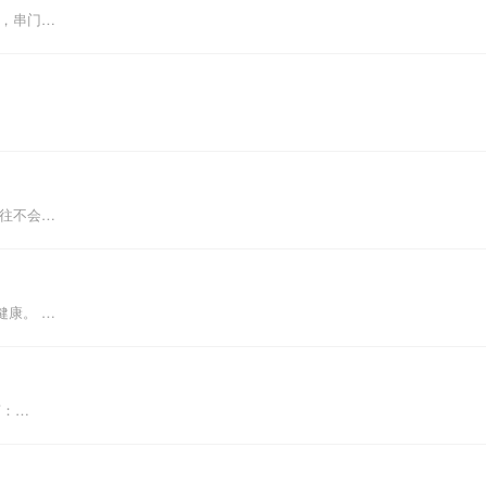
圆，串门…
往往不会…
健康。 …
言：…