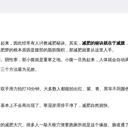
了起来，因此经常有人讨教减肥秘诀。其实，
减肥的秘诀就在于减腹
然肥胖的根本原因是腹部的脂肪囤积，那减肥就要从这里入手。
阴。阴性寒，那小腹就是重寒之地。小腹一旦热起来，人体就会自动
有三个方法最为见效。
双手用力拍打10分钟。大多数人都能拍出红、紫、青、黑等不同颜
后基本上不会再出现了。寒湿淤滞排干净了，减肥自然就快。
实的减肥大穴。很多人一敲天枢穴便要跑厕所就是这个缘故。肠道通