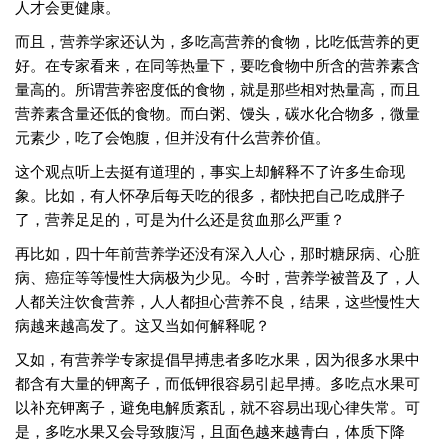
人才会更健康。
而且，营养学家还认为，多吃高营养的食物，比吃低营养的更
好。在专家看来，在同等热量下，要吃食物中所含的营养素含
量高的。所谓营养密度低的食物，就是那些相对热量高，而且
营养素含量还低的食物。而白粥、馒头，碳水化合物多，微量
元素少，吃了会饱腹，但并没有什么营养价值。
这个观点听上去挺有道理的，事实上却解释不了许多生命现
象。比如，有人怀孕后每天吃的很多，都快把自己吃成胖子
了，营养足足的，可是为什么还是贫血那么严重？
再比如，四十年前营养学还没有深入人心，那时糖尿病、心脏
病、癌症等等慢性大病极为少见。今时，营养学被普及了，人
人都关注饮食营养，人人都担心营养不良，结果，这些慢性大
病越来越高发了。这又当如何解释呢？
又如，有营养学专家提倡早搏患者多吃水果，因为很多水果中
都含有大量的钾离子，而低钾很容易引起早搏。多吃点水果可
以补充钾离子，避免电解质紊乱，就不容易出现心律失常。可
是，多吃水果又会导致腹泻，且面色越来越青白，体质下降