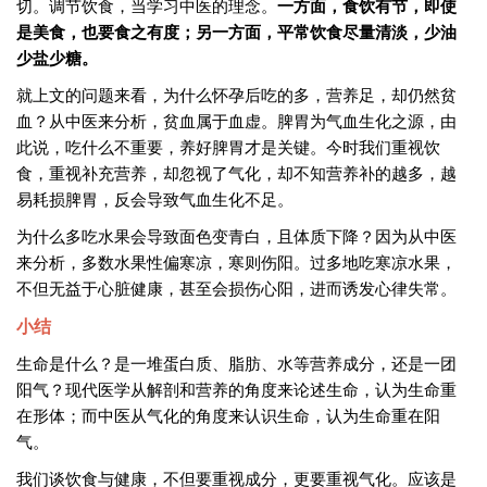
切。调节饮食，当学习中医的理念。
一方面，食饮有节，即使
是美食，也要食之有度；另一方面，平常饮食尽量清淡，少油
少盐少糖。
就上文的问题来看，为什么怀孕后吃的多，营养足，却仍然贫
血？从中医来分析，贫血属于血虚。脾胃为气血生化之源，由
此说，吃什么不重要，养好脾胃才是关键。今时我们重视饮
食，重视补充营养，却忽视了气化，却不知营养补的越多，越
易耗损脾胃，反会导致气血生化不足。​​​​
为什么多吃水果会导致面色变青白，且体质下降？因为从中医
来分析，多数水果性偏寒凉，寒则伤阳。过多地吃寒凉水果，
不但无益于心脏健康，甚至会损伤心阳，进而诱发心律失常。
小结
生命是什么？是一堆蛋白质、脂肪、水等营养成分，还是一团
阳气？现代医学从解剖和营养的角度来论述生命，认为生命重
在形体；而中医从气化的角度来认识生命，认为生命重在阳
气。
我们谈饮食与健康，不但要重视成分，更要重视气化。应该是