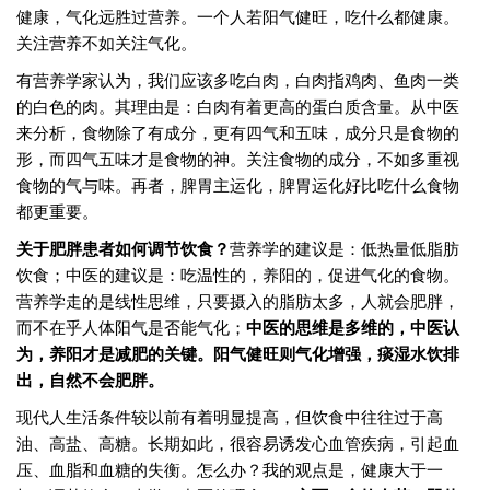
健康，气化远胜过营养。一个人若阳气健旺，吃什么都健康。
关注营养不如关注气化。
有营养学家认为，我们应该多吃白肉，白肉指鸡肉、鱼肉一类
的白色的肉。其理由是：白肉有着更高的蛋白质含量。从中医
来分析，食物除了有成分，更有四气和五味，成分只是食物的
形，而四气五味才是食物的神。关注食物的成分，不如多重视
食物的气与味。再者，脾胃主运化，脾胃运化好比吃什么食物
都更重要。 ​​​​
关于肥胖患者如何调节饮食？
营养学的建议是：低热量低脂肪
饮食；中医的建议是：吃温性的，养阳的，促进气化的食物。
营养学走的是线性思维，只要摄入的脂肪太多，人就会肥胖，
而不在乎人体阳气是否能气化；
中医的思维是多维的，中医认
为，养阳才是减肥的关键。阳气健旺则气化增强，痰湿水饮排
出，自然不会肥胖。 ​​​​
现代人生活条件较以前有着明显提高，但饮食中往往过于高
油、高盐、高糖。长期如此，很容易诱发心血管疾病，引起血
压、血脂和血糖的失衡。怎么办？我的观点是，健康大于一