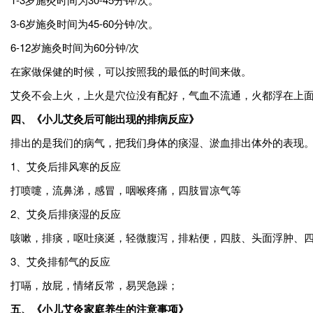
3-6岁施灸时间为45-60分钟/次。
6-12岁施灸时间为60分钟/次
在家做保健的时候，可以按照我的最低的时间来做。
艾灸不会上火，上火是穴位没有配好，气血不流通，火都浮在上
四、《小儿艾灸后可能出现的排病反应》
排出的是我们的病气，把我们身体的痰湿、淤血排出体外的表现
1、艾灸后排风寒的反应
打喷嚏，流鼻涕，感冒，咽喉疼痛，四肢冒凉气等
2、艾灸后排痰湿的反应
咳嗽，排痰，呕吐痰涎，轻微腹泻，排粘便，四肢、头面浮肿、
3、艾灸排郁气的反应
打嗝，放屁，情绪反常，易哭急躁；
五、《小儿艾灸家庭养生的注意事项》