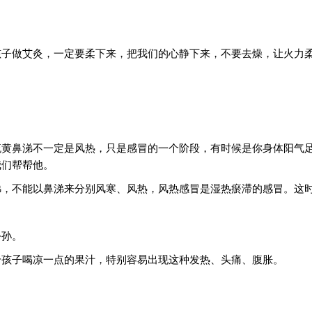
孩子做艾灸，一定要柔下来，把我们的心静下来，不要去燥，让火力
。
流黄鼻涕不一定是风热，只是感冒的一个阶段，有时候是你身体阳气
我们帮帮他。
涕，不能以鼻涕来分别风寒、风热，风热感冒是湿热瘀滞的感冒。这
公孙。
给孩子喝凉一点的果汁，特别容易出现这种发热、头痛、腹胀。