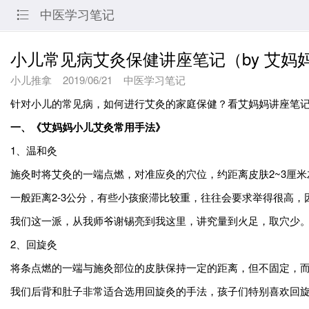
中医学习笔记

小儿常见病艾灸保健讲座笔记（by 艾妈
小儿推拿
2019/06/21
中医学习笔记
针对小儿的常见病，如何进行艾灸的家庭保健？看艾妈妈讲座笔
一、《艾妈妈小儿艾灸常用手法》
1、温和灸
施灸时将艾灸的一端点燃，对准应灸的穴位，约距离皮肤2~3厘米
一般距离2-3公分，有些小孩瘀滞比较重，往往会要求举得很高
我们这一派，从我师爷谢锡亮到我这里，讲究量到火足，取穴少
2、回旋灸
将条点燃的一端与施灸部位的皮肤保持一定的距离，但不固定，
我们后背和肚子非常适合选用回旋灸的手法，孩子们特别喜欢回