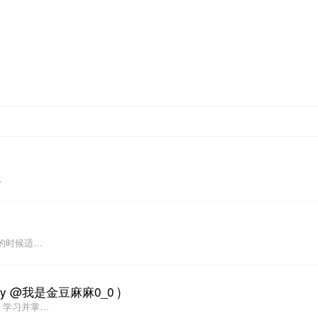
）
…
的时候适…
@我是金豆麻麻0_0 )
、学习并掌…