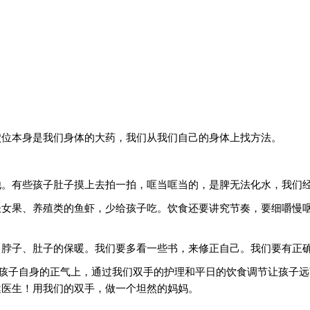
穴位本身是我们身体的大药，我们从我们自己的身体上找方法。
。
他。有些孩子肚子摸上去拍一拍，哐当哐当的，是脾无法化水，我们
圣女果、养殖类的鱼虾，少给孩子吃。饮食还要讲究节奏，要细嚼慢
，脖子、肚子的保暖。我们要多看一些书，来修正自己。我们要有正
养孩子自身的正气上，通过我们双手的护理和平日的饮食调节让孩子
健医生！用我们的双手，做一个坦然的妈妈。