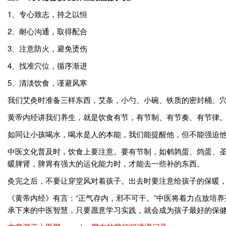
1、专心致志，持之以恒
2、耐心沟通，取得配合
3、注意防火，避免烫伤
4、找准穴位，循序渐进
5、清淡饮食，谨避风寒
我们艾灸时准备三样东西，艾条，小勺、小碗、铁质的密封桶。
黄帝内经讲我们养生，就是饮食有节，有节制、有节奏、有节律
如同让小孩喝水，喝水是人的本能，我们能提醒他，但不能强迫
中医文化普及时，饮食上要注意。要有节制，如鹌鹑蛋、鸽蛋、
暖脾肾，脾胃有强大的运化能力时，才能去一些补的东西。
灸完之后，不要让穿堂风对着孩子。出去时要注意给孩子的保暖
《黄帝内经》有言：“正气存内，邪不可干。”中医将着力点放培
承下来的中医智慧，只要愿意学习实践，就会成为孩子最好的保