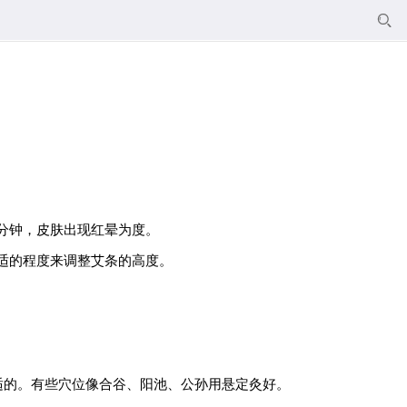

5分钟，皮肤出现红晕为度。
适的程度来调整艾条的高度。
适的。有些穴位像合谷、阳池、公孙用悬定灸好。