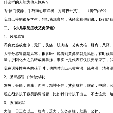
什么样的人能为他人施灸？
“语徐而安静，手巧而心审谛者，方可行针艾”。—《黄帝内经》
我自己带的很多学生，包括我观察的，我经常和他们说，我们给
二、《小儿常见症状艾灸保健》
1、风寒感冒
浑身发热或发冷，无汗，头痛，肌肉痛，艾灸大椎，肝俞，尺泽
大部分感冒都是风寒，很多医生说看到黄鼻涕就是风热，有时候
量，肝阳化火之后转成黄鼻涕，事实上是代表打仗快要结束了，
我在调慢性鼻炎的孩子时，他同时会出来黄鼻涕、绿鼻涕、清鼻
2、肠胃感冒（冷物伤脾）
发热，头痛，腹胀，面肿，精神不佳，艾灸身柱，脾俞，中脘，
现在很多孩子容易肠胃感冒，比如我们带孩子出去，不太注意，
3、腹痛腹泻
大便一日三次以上，腹痛，乏力，艾灸身柱，肚脐，公孙。