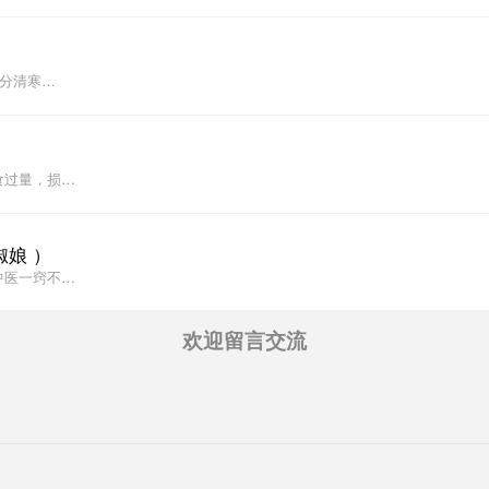
须分清寒…
食过量，损…
椒娘 ）
中医一窍不…
欢迎留言交流