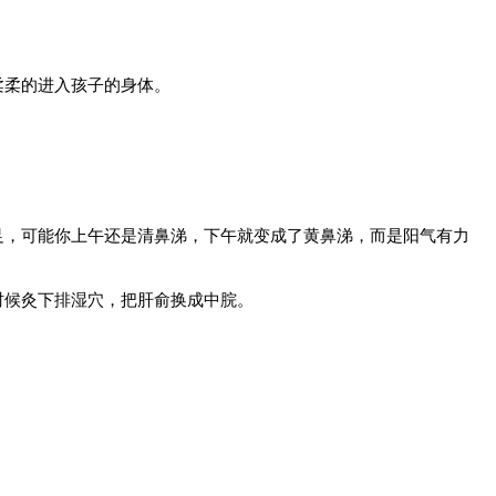
柔柔的进入孩子的身体。
足，可能你上午还是清鼻涕，下午就变成了黄鼻涕，而是阳气有力
时候灸下排湿穴，把肝俞换成中脘。