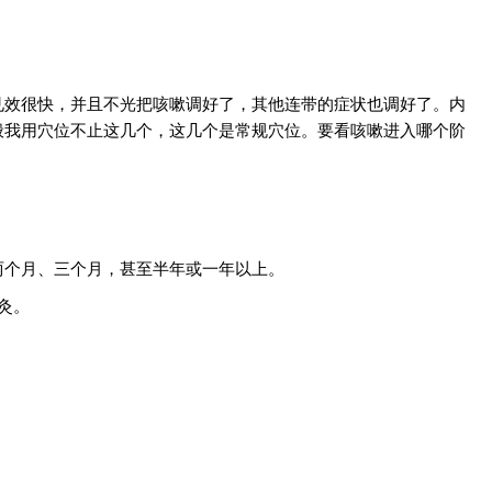
见效很快，并且不光把咳嗽调好了，其他连带的症状也调好了。内
般我用穴位不止这几个，这几个是常规穴位。要看咳嗽进入哪个阶
两个月、三个月，甚至半年或一年以上。
灸。