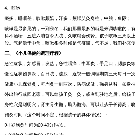
4、咳嗽
痰多，睡眠差，咳嗽频繁，汗多，烦躁艾灸身柱，中脘，鱼际；
咳嗽是最多见的，一到秋冬，我们那里最多的就是来调咳嗽的，
科不治喘，五脏六腑皆令人咳，久咳就会伤肾。孩子咳嗽三周以
段。气起源于中焦，咳嗽很多时候是气瘀滞，气不足，我们补充
三、《小儿保健的调理疗程》
急性症状，如感冒，发热，急性咽痛，中耳炎，手足口，腮腺炎等
慢性症状如鼻炎，百日咳，遗尿，近视一般调理期前三天每日一
健康小儿保健灸，每周灸一到两次，防病保健，强身益智。如身柱
外出旅行或回老家，可以给孩子灸一灸，或者到驻地之后，给孩
身柱穴是聪明穴，肾主骨生髓，脑为髓海。可以让孩子长得高，
施灸时间（这个时间不定，根据孩子的具体情况）：
0-1岁施灸时间为20-40分钟/次。
1-3岁施灸时间为30-45分钟/次。