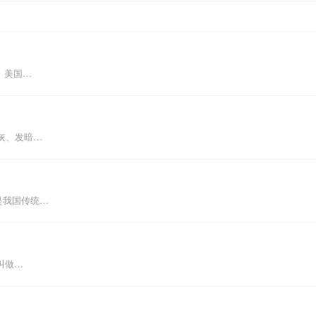
。美国…
灰、发暗…
是我国传统…
叫做…