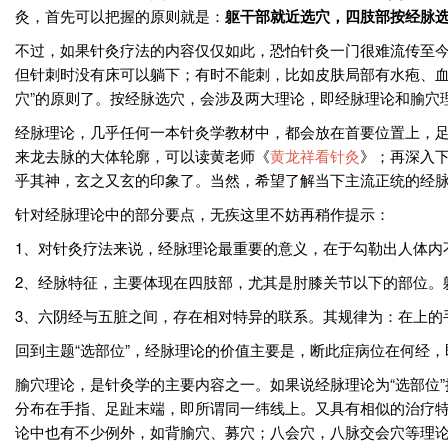
灸，首先可以把握的原则就是：
躯干部就近选穴，四肢部按经脉
不过，如果针灸疗法的内容仅仅如此，恐怕针灸一门很难流传至
但针刺时没有床可以躺下；有时不能刺，比如皮肤局部有水疱、血
穴”的原则了。按经脉选穴，会涉及两大理论，即经脉理论和腧穴
经脉理论，几乎任何一本针灸学教材中，都会放在首要位置上，
来龙去脉的大体轮廓，可以读黄老师《
黄龙祥看针灸
》；再深入
乎其神，玄之又玄的印象了。当然，希望了解当下主流正统的经
针对经脉理论中的部分要点，无疾这里不妨再稍作提示：
1、对针灸疗法来说，经脉理论最重要的意义，在于勾勒出人体内
2、经脉特征，主要体现在四肢部，尤其是肘膝关节以下的部位。
3、六阴经与五脏之间，存在相对特异的联系。其规律为：在上的
回到主题“选部位”，经脉理论的价值主要是，断此症病位在何经，
腧穴理论，是针灸学的主要内容之一。如果说经脉理论为“选部位
分布在手指、足趾末端，即所谓同一纬线上。又具有相似的治疗特
论中也有不少例外，如背腧穴、募穴；八会穴，八脉交会穴等理