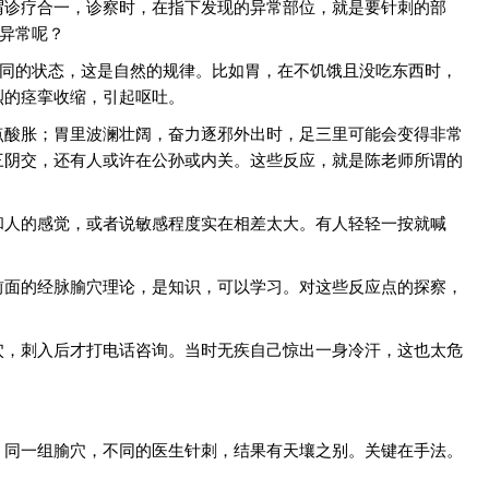
谓诊疗合一，诊察时，在指下发现的异常部位，就是要针刺的部
叫异常呢？
不同的状态，这是自然的规律。比如胃，在不饥饿且没吃东西时，
烈的痉挛收缩，引起呕吐。
点酸胀；胃里波澜壮阔，奋力逐邪外出时，足三里可能会变得非常
三阴交，还有人或许在公孙或内关。这些反应，就是陈老师所谓的
和人的感觉，或者说敏感程度实在相差太大。有人轻轻一按就喊
前面的经脉腧穴理论，是知识，可以学习。对这些反应点的探察，
穴，刺入后才打电话咨询。当时无疾自己惊出一身冷汗，这也太危
，同一组腧穴，不同的医生针刺，结果有天壤之别。关键在手法。