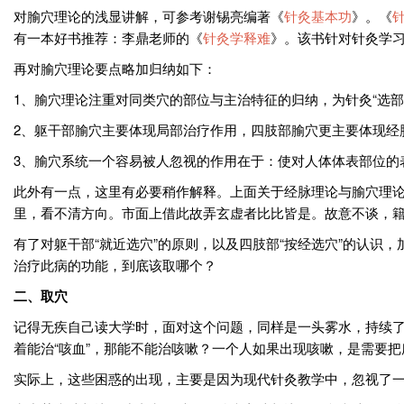
对腧穴理论的浅显讲解，可参考谢锡亮编著《
针灸基本功
》。《
有一本好书推荐：李鼎老师的《
针灸学释难
》。该书针对针灸学
再对腧穴理论要点略加归纳如下：
1、腧穴理论注重对同类穴的部位与主治特征的归纳，为针灸“选部
2、躯干部腧穴主要体现局部治疗作用，四肢部腧穴更主要体现经
3、腧穴系统一个容易被人忽视的作用在于：使对人体体表部位的
此外有一点，这里有必要稍作解释。上面关于经脉理论与腧穴理论
里，看不清方向。市面上借此故弄玄虚者比比皆是。故意不谈，
有了对躯干部“就近选穴”的原则，以及四肢部“按经选穴”的认
治疗此病的功能，到底该取哪个？
二、取穴
记得无疾自己读大学时，面对这个问题，同样是一头雾水，持续
着能治“咳血”，那能不能治咳嗽？一个人如果出现咳嗽，是需要
实际上，这些困惑的出现，主要是因为现代针灸教学中，忽视了