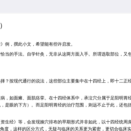
 ）
读》例，撰此小文，希望能有些许启发。
行恰当的手法。自学针灸，无非从这两方面入手。所谓选取部位，又
选择？按现代通行的说法，这些部位主要集中在十四经上，即十二正
疾病，如面瘫、面肌痉挛。在十四经体系中，承泣穴分属于足阳明胃
说，是眼的下方）。而足阳明胃经的治疗范围，则远不止于此，还包
灸资生经》等，会发现腧穴排布的早期形式并非如此，以十四经统周
生的角度，这样的区分方式，无疑与临床的关系更为紧密，更切合临床