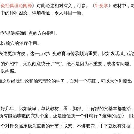
针灸经典理论阐释
》对此论述相对深入，可参。《
针灸学
》教材中，
习中的种种困惑，详加考证，令人耳目一新。
位”提供精确到点的方向指引。
脉+腧穴的治疗作用。
表述更加方便，这一点对针灸教育与传承颇为重要。比如发现某点治
的介绍中，无疾刻意绕开了“气”。绝不是因为不重要，或者有问题。
籍以纠偏。
识，加之对经脉理论和腧穴理论的学习，面对一个病证，可以大体判断
了好几年。比如咳嗽，单从教材上看，胸部、上背部的穴基本都能治
把所有能治咳嗽的穴扎个遍，还是随便挑一个针就行？这样的治疗，
一个对针灸临床极为重要的环节：取穴。不讲取穴，手下就没有凭据