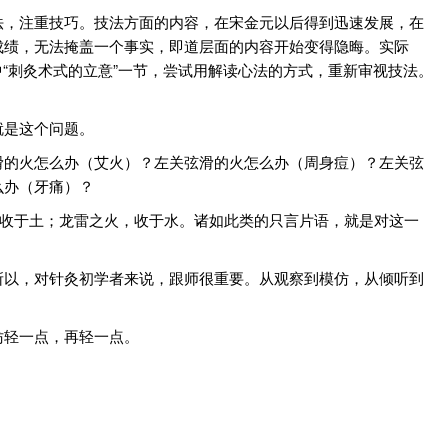
法，注重技巧。技法方面的内容，在宋金元以后得到迅速发展，在
成绩，无法掩盖一个事实，即道层面的内容开始变得隐晦。实际
中“刺灸术式的立意”一节，尝试用解读心法的方式，重新审视技法。
就是这个问题。
滑的火怎么办（艾火）？左关弦滑的火怎么办（周身痘）？左关弦
么办（牙痛）？
，收于土；龙雷之火，收于水。诸如此类的只言片语，就是对这一
所以，对针灸初学者来说，跟师很重要。从观察到模仿，从倾听到
妨轻一点，再轻一点。