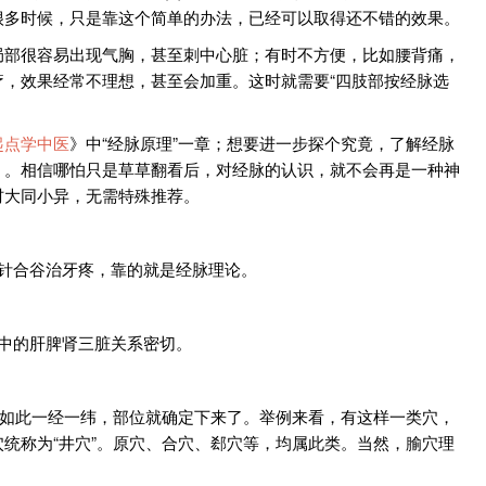
很多时候，只是靠这个简单的办法，已经可以取得还不错的效果。
局部很容易出现气胸，甚至刺中心脏；有时不方便，比如腰背痛，
，效果经常不理想，甚至会加重。这时就需要“四肢部按经脉选
起点学中医
》中“经脉原理”一章；想要进一步探个究竟，了解经脉
》。相信哪怕只是草草翻看后，对经脉的认识，就不会再是一种神
材大同小异，无需特殊推荐。
针合谷治牙疼，靠的就是经脉理论。
中的肝脾肾三脏关系密切。
。如此一经一纬，部位就确定下来了。举例来看，有这样一类穴，
统称为“井穴”。原穴、合穴、郄穴等，均属此类。当然，腧穴理