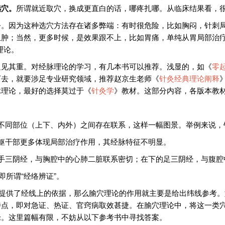
选穴。
所谓就近取穴，换成更直白的话，哪疼扎哪。从临床结果看，
今。因为这种选穴方法存在诸多弊端：有时很危险，比如胸闷，针刺
肿；当然，更多时候，是效果跟不上，比如胃痛，单纯从胃局部治疗
理论。
足见其重。对经脉理论的学习，有几本书可以推荐。浅显的，如《
零
下去，就要涉足专业研究领域，推荐赵京生老师《
针灸经典理论阐释
脉理论，最好的选择莫过于《
针灸学
》教材。这部分内容，各版本教
不同部位（上下、内外）之间存在联系，这样一幅图景。举例来说，
躯干部更多体现局部治疗作用，其经脉特征不明显。
手三阴经，与胸腔中的心肺二脏联系密切；在下的足三阴经，与腹腔
即所谓“经络辨证”。
”提供了经线上的依据，那么腧穴理论的作用就主要是给出纬线参考
点，即对急证、热证、官窍病取效甚捷。在腧穴理论中，将这一类穴
论。这里篇幅有限，不妨从以下参考书中寻找答案。