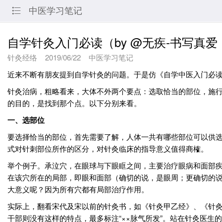
中医学习笔记

自学针灸入门必读（by @无疾-书写真爱
针灸经络
2019/06/22
中医学习笔记
近来不断有朋友提到自学针灸的问题。于是仿《自学中医入门必
针灸治病，粗略看来，大体不外两个要点：选取恰当的部位，施
的目的，是找到那个点。以下分别来看。
一、选部位
要选择恰当的部位，首先需要了解，人体一共有哪些部位可以供
式对针刺部位所作的区分，对针灸临床的指导意义值得商榷。
举个例子。承泣穴，在眼球与下眼眶之间，主要治疗眼病和面部
在该穴所在的局部，即眼和面部（确切的说，是眼周；更确切的
大意义呢？因为所有穴都有局部治疗作用。
实际上，翻看宋代及宋以前的针灸书，如《针灸甲乙经》、《针
干部则没有这样的特点，最多标注“××脉气所发”。站在针灸医