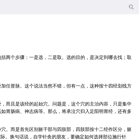

包括两个步骤：一是选，二是取。选的目的，是决定到哪去找；取
经加任督脉。这个说法当然不错，但有一点，这种按十四经划线方
经，而且是该经的起始穴。问题是，这个穴的主治内容，只是集中
括如胃肠病、神志病等。那么，将承泣穴归入足阳明胃经，还有多
身穴。而是首先区别躯干部与四肢部，四肢部按十二经作区分，躯
实际。换句话说，自学针灸的朋友，要确定如何选择部位施行针