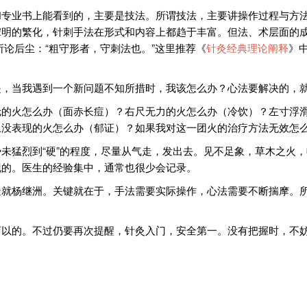
和专业书上能看到的，主要是技法。所谓技法，主要讲操作过程与方
宋明的繁化，针刺手法在形式和内容上都趋于丰富。但法、术层面的
论后尘：“粗守形者，守刺法也。”这里推荐《
针灸经典理论阐释
》
是，当我遇到一个新问题不知所措时，我该怎么办？心法要解决的，
伦的火怎么办（面赤长痘）？右尺无力的火怎么办（冷饮）？左寸浮
上没表现的火怎么办（郁证）？如果我对这一团火的治疗方法无效怎
未猛烈到“硬”的程度，尽量从气走，发出去。见不足象，草木之火
现的。医生的经验集中，通常也很少会记录。
造就杨继洲。关键就在于，手法需要实际操作，心法需要不断揣摩。
可以的。不过仍要再次提醒，针灸入门，安全第一。没有把握时，不