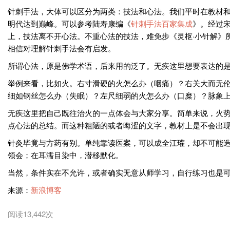
针刺手法，大体可以区分为两类：技法和心法。我们平时在教材
明代达到巅峰。可以参考陆寿康编《
针刺手法百家集成
》。经过
上，技法离不开心法。不重心法的技法，难免步《灵枢·小针解》所
相信对理解针刺手法会有启发。
所谓心法，原是佛学术语，后来用的泛了。无疾这里想要表达的
举例来看，比如火。右寸滑硬的火怎么办（咽痛）？右关大而无
细如钢丝怎么办（失眠）？左尺细弱的火怎么办（口糜）？脉象
无疾这里把自己既往治火的一点体会与大家分享。简单来说，火势
点心法的总结。而这种粗陋的或者晦涩的文字，教材上是不会出
针灸毕竟与方药有别。单纯靠读医案，可以成全江瓘，却不可能
领会；在耳濡目染中，潜移默化。
当然，条件实在不允许，或者确实无意从师学习，自行练习也是
来源：
新浪博客
阅读13,442次