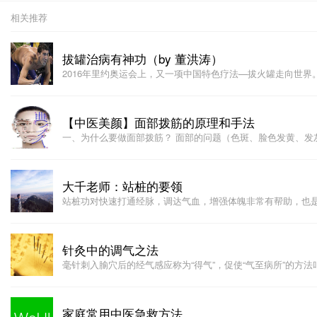
相关推荐
拔罐治病有神功（by 董洪涛）
2016年里约奥运会上，又一项中国特色疗法—拔火罐走向世界
【中医美颜】面部拨筋的原理和手法
一、为什么要做面部拨筋？ 面部的问题（色斑、脸色发黄、发
大千老师：站桩的要领
站桩功对快速打通经脉，调达气血，增强体魄非常有帮助，也
针灸中的调气之法
毫针刺入腧穴后的经气感应称为“得气”，促使“气至病所”的方法
家庭常用中医急救方法