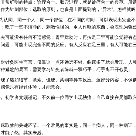
个非常鲜明的特点：诊疗合一。取穴过程，就是诊疗合一的典范。所
作为针刺部位；选取的原则，也多是上面提到的，“异常”。怎样就
颇为认同。同一个人，同一个部位，在不同的时间，可以表现出完全
动；吃了一些不洁净的、刺激性强的、令人作呕的东西，会表现为强
上去可能没有任何不适感觉；胃里躁动时，再按足三里可能会觉得有
的问题，可能出现完全不同的反应。有人反应在足三里，有人可能在
。对针灸医生而言，仅靠这一点还远远不够。临床多了就会发现，人
这种尴尬的局面，需要学习针灸者练就一双巧手，巧手离不开心灵。
出现了诸如结节、条索、僵硬、柔弱等异常反应。这部分内容，不像
，感觉只有经过体验，才能意会。
一
。初学者尤须谨记。不久前一位同学出现胁痛，自己直接在局部取
临床取效的关键环节。一个常见的事实是，同一个病人，同一种病证
仙才能了然。其实未必。