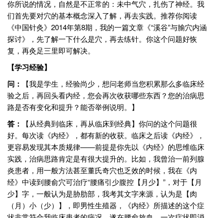
你所说的情况，自然是不正常的：未中气穴，扎伤了神经。我
们首先要对穴的基本概念深入了解，再去实践。推荐你阅读
《中国针灸》2014年第8期，我的一篇文章《“溪谷”与腧穴内涵
探讨》，先了解一下什么是穴，再去练针。你这个问题好恢
复，再灸足三里即可解决。
【学习经验】
问：
【我是学生，经验尚少，想问老师当您积累那么多临床经
验之后，再回头看内经，您会再次收获哪些东西？您的治病思
路是否有变化和提升？能否举例说明。】
答：
【从经典到临床，再从临床到经典】你问的这个问题很
好。每次读《内经》，都有新的收获。临床之后读《内经》，
更容易发现其本质规律——前提是你先以《内经》的思维临床
实践，治病思路肯定是有很大提升的。比如，我曾治一前列腺
炎患者，用一般方法甚至董氏奇穴也乏效的时候，我在《内
经》中读到腰俞穴可治疗“腰痛引少腹控【月少】”，对于【月
少】字，一般认为是胁肋部，我考其文字来源，认为是【肉
（月）小（少）】，即男性生殖器，《内经》所描述的这个症
状非常符合我临床患者的病况，遂在腰俞放血，一次症状即消