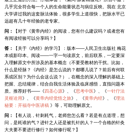
几乎完全符合每一个人的生命能量状态与病症反映。我在 北京
大学讲过我的这套脉法体验，很多学生上道很快，把脉水平已
远超有几十年经验的老专家。
问：
【对于《黄帝内经》的阅读，您有什么建议吗？或者您有
有阅读经验可以分享吗？】
答：
【关于《内经》的学习】：版本——人民卫生出版社 梅花
本或影印本。阅读——一字一句读原文，前后联系，一定要深
入理解原文中所涉及的基本概念（不要受教材的干扰。比如，
什么是经脉？《内经》是怎么说的？都哪儿说了？前后有何联
系或区别？为什么会这么说？），在概念的深入理解的基础上
把握、总结规律，结合自我生活体验及临床感悟，直指问题本
质。推荐好书——《
四圣心源
》、《
思考中医
》、《
一针疗法
灵枢诠用
》、《
黄帝内经觉悟之旅
》、《
黄帝内经
》、《
理法
秘要：开福寺中医讲稿
》等，可助理解原文。
问：
【有人说，针刺耗气，老师您怎么看？若是有点道理，想
问，是耗谁的气？进针之人还是被扎针的人？一个合格的针灸
大夫要不要进行修行？如何修行呢？】