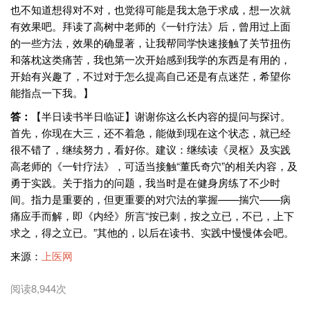
也不知道想得对不对，也觉得可能是我太急于求成，想一次就
有效果吧。拜读了高树中老师的《一针疗法》后，曾用过上面
的一些方法，效果的确显著，让我帮同学快速接触了关节扭伤
和落枕这类痛苦，我也第一次开始感到我学的东西是有用的，
开始有兴趣了，不过对于怎么提高自己还是有点迷茫，希望你
能指点一下我。】
答：
【半日读书半日临证】谢谢你这么长内容的提问与探讨。
首先，你现在大三，还不着急，能做到现在这个状态，就已经
很不错了，继续努力，看好你。建议：继续读《灵枢》及实践
高老师的《一针疗法》，可适当接触“董氏奇穴”的相关内容，及
勇于实践。关于指力的问题，我当时是在健身房练了不少时
间。指力是重要的，但更重要的对穴法的掌握——揣穴——病
痛应手而解，即《内经》所言“按已刺，按之立已，不已，上下
求之，得之立已。”其他的，以后在读书、实践中慢慢体会吧。
来源：
上医网
阅读8,944次