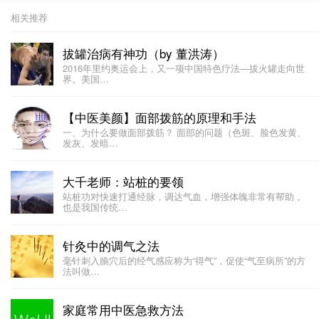
相关推荐
拔罐治病有神功（by 董洪涛）
2016年里约奥运会上，又一项中国特色疗法—拔火罐走向世
界。美国…
【中医美颜】面部拨筋的原理和手法
一、为什么要做面部拨筋？ 面部的问题（色斑、脸色发黄、
发灰、发暗…
大千老师：站桩的要领
站桩功对快速打通经脉，调达气血，增强体魄非常有帮助，
也是我国传统…
针灸中的调气之法
毫针刺入腧穴后的经气感应称为“得气”，促使“气至病所”的方
法叫做…
家庭常用中医急救方法