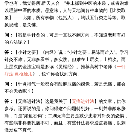
学也有，我觉得所谓“天人合一”并未抓到中医的本质，或者说难
以理解中医的本质。愚意味，人与天地间各种事物的【比类取
象】——比如，所有事物（包括人），均以五行类之等等。取
象思维，是关键。
问：
【我是学针灸的，可是一直找不到方向，不知道老师有好
的方法呢？】
答：
【小针之要】《内经》说：“小针之要，易陈而难入”。学习
针灸不难，无非多看书，多实践。但难在上层次，上档次。而
上层次的金法宝就是多读《灵枢经》。推荐高树中老师《
一针
疗法
灵枢诠用
》，也许你会找到方向。
问：
【针灸得气一般都会有酸麻胀痛的感觉，若是无痛，那会
不会无效呢？】
答：
【无痛进针法】这是我关于【
无痛进针法
】的文章，供你
参考。还要说的是，你问得这个问题特别好，一则并非酸麻胀
痛，而是“如鱼吞钩”；二则无痛主要是减少患者对针灸的恐惧，
有些病非得要扎痛不可，而且，有些针法要求透皮要痛，以刺
激发皮下真气。