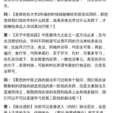
失。
问：
【老师您在大学2年级的时候就能够给邻居尝试用药，那您
觉得我们现在学到什么程度，或者具体点学过什么东西了，才
能够给身边人尝试着治疗呢？】
答：
【关于中医实践】中医最伟大之处之一是方法众多，且与
生活密切结合。学到不同程度可以用不同的方法来给亲友治
病，比如耳穴疗法、灸法、药物外治等，均安全可靠；再如，
偏方、食疗等，均简单易行。至于开方、扎针，尽量多学习，
在扎实功底下、安全限度内应用，一般也没事儿。甚至你开出
的方子，若用对路，可能有时比所谓专家的疗效还好。注意安
全即可。
问：
【看您的中医之路的脉法学习过程有个疑问，我们现在诊
断教材的讲脉的就是您说的第一阶段的东西，但是太素脉法又
是难而得之，那既然现在讲的东西到临床上会有很多疑问，我
们可以不可以直接学习您第二阶段的脉法呢？】
答：
【脉法进阶】当然可以直接进入《内经》脉法层次，这是
最上正道的方法。仔细体会，《素问·脉要精微论》所言不虚，