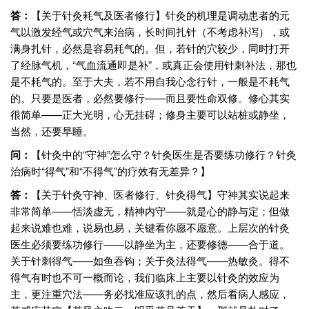
答：
【关于针灸耗气及医者修行】针灸的机理是调动患者的元
气以激发经气或穴气来治病，长时间扎针（不考虑补泻），或
满身扎针，必然是容易耗气的。但，若针的穴较少，同时打开
了经脉气机，“气血流通即是补”，或真正会使用针刺补法，那也
是不耗气的。至于大夫，若不用自我心念行针，一般是不耗气
的。只要是医者，必然要修行——而且要性命双修。修心其实
很简单——正大光明，心无挂碍；修身主要可以站桩或静坐，
当然，还要早睡。
问：
【针灸中的“守神”怎么守？针灸医生是否要练功修行？针灸
治病时“得气”和“不得气”的疗效有无差异？】
答：
【关于针灸守神、医者修行、针灸得气】守神其实说起来
非常简单——恬淡虚无，精神内守——就是心的静与定；但做
起来说难也难，说易也易，关键看你愿不愿意。上层次的针灸
医生必须要练功修行——以静坐为主，还要修德——合于道。
关于针刺得气——如鱼吞钩；关于灸法得气——热敏灸。得不
得气有时也不可一概而论，我们临床上主要以针灸的效应为
主，更注重穴法——务必找准应该扎的点，然后看病人感应，