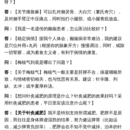
呀？】
答：
【关节痛胀麻】可以扎对侧灵骨、大白穴（董氏奇穴），
及对侧手臂正中压痛点，同时拍打小腿部。或小腿青筋放血。
问：
【我是一名遗传的癫痫患者，怎么医治比较好？】
答：
【稳定病情】据我个人体会，癫痫病非常难治，我的建议
是穴位外用+丸药（根据你的脉象开方）慢慢调治，同时，戒除
一切荤腥，成为素食主义者，有利于病情的康复。
问：
【梅核气到底是哪出了问题？】
答：
【关于梅核气】梅核气一般主要是肝脾不合，痰凝咽喉所
致，与情绪密切相关，也与忧思有关系。建议：针丰隆、列
缺、太冲；或半夏厚朴汤。
问：
【想问针灸减肥的原理是什么？针灸减肥的效果好吗？采
用针灸减肥的患者，平日里应该注意什么呢？】
答：【关于针灸减肥】
我不是特别支持所谓减肥。肥胖不是原
因，而往往是身体脾虚湿胜的结果，努力健运脾胃（比如运
动，减少脾胃负担等），肥胖会在不知不觉中减掉。治本的针