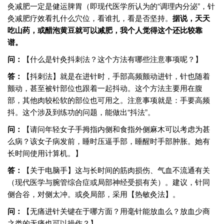
灸减肥一定是健运脾胃（即现代医学所认为的“调理内分泌”，针
灸减肥疗效看扎什么穴位，看谁扎，看是否坚持。
据说，天天
吃山药，或醋泡黄豆就可以减肥，我个人觉得这个还比较靠
谱。
问：
【什么是针灸抖刺法？这个方法有哪些注意事项呢？】
答：
【抖刺法】就是在进针时，手部高频颤动进针，针也随着
颤动，甚至被针部位也跟着一起抖动。这个方法主要用在腹
部，其他肉较松软的部位也可用之。注意事项就是：手要高频
抖。这个涉及到练功的问题，能做出“抖法”。
问：
【请问年轻女子手拇指内侧和食指外侧麻木可以考虑为甚
么病？该女子病发前，睡时压逼手部，睡醒时手部肿胀。她有
长时间使用计算机。】
答：
【关于电脑手】这与长时间的筋肉损伤、气血不流通有关
（现代医学与腕管综合症或局部神经受损有关）。建议，针同
侧合谷，对侧太冲。或灸局部，采用【热敏灸法】。
问：
【无痛进针关键在于哪方面？用毫针能放血么？放血少商
之类的无痛也可以操作？】