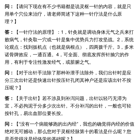
问：
【请问下现在有不少书籍都是说灵枢一针的内容，就是只
用单个穴位来治疗，请老师简述下这种一针疗法是什么原
理？】
答：
【一针疗法的原理】：1，针灸就是调动身体元气之兵来打
败病气，针灸取一穴或一针是集中优势兵力打攻坚战。2，系统
论观点：找到扳机点（也就是病根点），四两拨千斤。3，多米
诺骨牌效应，一通百通。4，可全面、彻底发挥所针腧穴的作
用，有利于专注性激发经气，或脏腑之气。
问：
【对于出针手法除了那种补泄手法除外，我们出针时是应
分三次出针还是快速出针按压针孔闭其神户还是应该出针不按
压呢？】
答：
【关于出针】若不涉及到补泻问题，出针以轻巧无滞为
宜，不必拘泥于分多少次出针。不分补泻的出针，一般也可轻
按针孔，易出血部位要长按。
问：
【“没有一个病能够跑的出内经”，我也的确觉得内经的价值
绝对无可撼动，那么您对于灵枢经脉第十的看法是什么呢？您
是否觉得这是经络学的基础呢？】