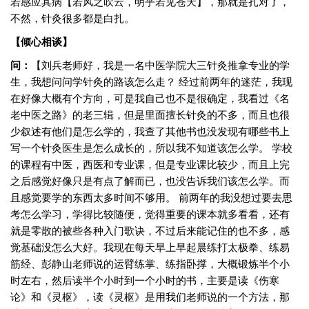
若感应其病【若风之吹云，明乎若见苍天】，那就是扎对了，
不然，针灸很多都是白扎。
【倾心相谈】
问：
【刘兵老师好，我是一名中医学院大三针灸推拿专业的学
生，我想问问学针灸的路该怎么走？ 经过前两年的迷茫，我现
在好像大概有个方向，可是我自己也不是很确定，我看过《名
老中医之路》的老三辑，但是里面擅长针灸的不多，而且也很
少叙述有他们是怎么学的，我查了其他书也没发现有哪些书上
写一个针灸医生是怎么成长的，所以我不知道该怎么学。 学校
的课程有中医，西医和专业课，但是专业课比较少，而且上完
之后感觉好像只是有点了解而已，也没告诉我们该怎么学。而
且感觉要学的东西太多时间不够用。 前两年的我没想过要去思
考怎么学习，学得比较随便，觉得重要的课本就多看看，还有
就是零散的被些各种入门歌诀，不过后来能记住的也不多，感
觉基础没怎么大好。我现在每天早上早起晨练打太极拳、练易
筋经、彭静山老师说的运臂练掌、练指卧撑，大概锻炼半个小
时左右，然后读半个小时到一个小时的书，主要是读《伤寒
论》和《灵枢》，读《灵枢》是用我们老师说的一个方法，那