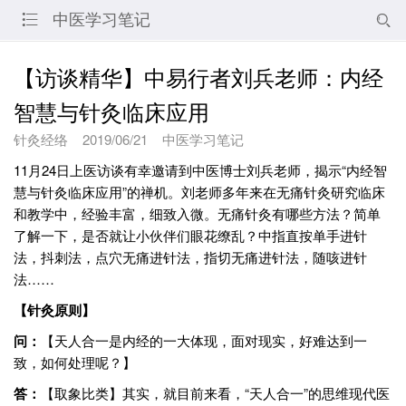
中医学习笔记


【访谈精华】中易行者刘兵老师：内经
智慧与针灸临床应用
针灸经络
2019/06/21
中医学习笔记
11月24日上医访谈有幸邀请到中医博士刘兵老师，揭示“内经智
慧与针灸临床应用”的禅机。刘老师多年来在无痛针灸研究临床
和教学中，经验丰富，细致入微。无痛针灸有哪些方法？简单
了解一下，是否就让小伙伴们眼花缭乱？中指直按单手进针
法，抖刺法，点穴无痛进针法，指切无痛进针法，随咳进针
法……
【针灸原则】
问：
【天人合一是内经的一大体现，面对现实，好难达到一
致，如何处理呢？】
答：
【取象比类】其实，就目前来看，“天人合一”的思维现代医