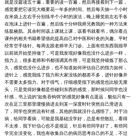
就是没篇读五十遍，重要的读一百遍，然后再接着到下一篇，
感觉要把它读完大概要花一年多的时间。然后每天抽一个小时
在米袋上左右手分别练半个小时的滚法，晚上睡觉前左右手各
在泡沫上进针一百遍，然后练十分钟我师兄教我的一种方法来
练肱桡肌。其余时间该上课就上课，该看书就看书，偶尔看点
课外的相关书籍希望借此提高自己对中医和针灸的兴趣。平时
经常空手练针。每周去跟老师半天门诊。上面有些东西我很早
以前就开始坚持做了，可是我发现好像我也没什么进步一样，
指力上，很多老师和书都强调其作用，可是我坚持锻炼了那么
久，感觉也没什么进步，也不知道如何评估自己的指力如何，
进针上，感觉我练了指力和大家没练的都差不多，进针好像并
不需要太多指力。对于得气，仔细感受指下的感觉也比较无厘
头，只是觉得好像都是些碰到东西的感觉，那时候问同学也没
针感，书上说的“如鱼吞钩饵”的感觉好像有点遥远，貌似只有一
次在足三里那里缓慢插进去到某一深度时针突然自己滑进去
了，同学也突然说有针感，其他的我就没什么感悟了。对于治
病，给同学看病，可能是我基础没学好，总是有些散乱，看得
不太准，我下针信心也不是很足，针后有些同学好了，有些同
学完全没变化，我也有收集自己的病历思考自己的不足，不过