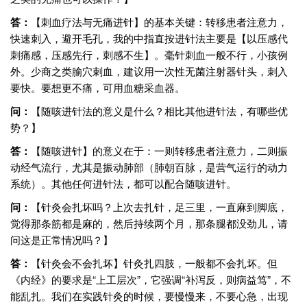
答：
【刺血疗法与无痛进针】的基本关键：转移患者注意力，
快速刺入，避开毛孔，我的中指直按进针法主要是【以压感代
刺痛感，压感先行，刺感不生】。毫针刺血一般不行，小孩例
外。少商之类腧穴刺血，建议用一次性无菌注射器针头，刺入
要快。要想更不痛，可用血糖采血器。
问：
【随咳进针法的意义是什么？相比其他进针法，有哪些优
势？】
答：
【随咳进针】的意义在于：一则转移患者注意力，二则振
动经气流行，尤其是振动肺部（肺朝百脉，是营气运行的动力
系统）。其他任何进针法，都可以配合随咳进针。
问：
【针灸会扎坏吗？上次去扎针，足三里，一直麻到脚底，
觉得那条筋都是麻的，然后持续两个月，那条腿都没劲儿，请
问这是正常情况吗？】
答：
【针灸会不会扎坏】针灸扎四肢，一般都不会扎坏。但
《内经》的要求是“上工层次”，它强调“补泻反，则病益笃”，不
能乱扎。我们在实践针灸的时候，要慢慢来，不要心急，出现