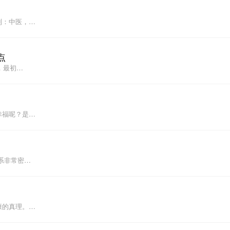
到：中医，…
点
，最初…
幸福呢？是…
系非常密…
康的真理。…