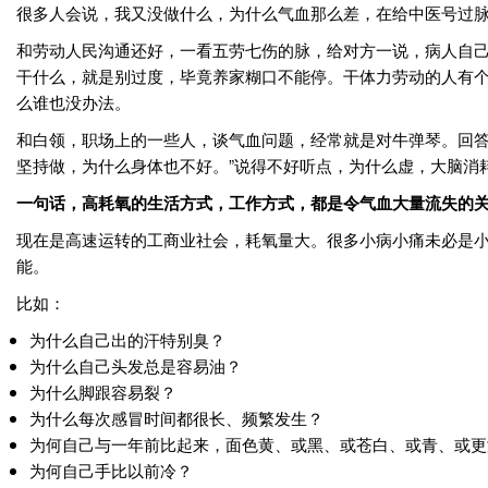
很多人会说，我又没做什么，为什么气血那么差，在给中医号过
和劳动人民沟通还好，一看五劳七伤的脉，给对方一说，病人自
干什么，就是别过度，毕竟养家糊口不能停。干体力劳动的人有
么谁也没办法。
和白领，职场上的一些人，谈气血问题，经常就是对牛弹琴。回答
坚持做，为什么身体也不好。”说得不好听点，为什么虚，大脑消
一句话，高耗氧的生活方式，工作方式，都是令气血大量流失的
现在是高速运转的工商业社会，耗氧量大。很多小病小痛未必是
能。
比如：
为什么自己出的汗特别臭？
为什么自己头发总是容易油？
为什么脚跟容易裂？
为什么每次感冒时间都很长、频繁发生？
为何自己与一年前比起来，面色黄、或黑、或苍白、或青、或更
为何自己手比以前冷？