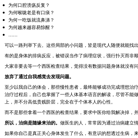
为何口腔溃疡反复？
为何喉咙老是有口痰？
为何一吃饭就流鼻涕？
为何越来越容易惊醒？
……
可以一路列举下去。这些局部的小问题，皆是现代人随便就能找
有的是身体的排病反应，被错误当作了病理症状，强行扑灭而非
大家非要去等一个西医检查结果，觉得没有数据问题身体就没有
放弃了通过自我感觉去发现问题。
至少以我自己的体会，那些慢性患者，最终能够成功完成理想治
治疗过程后，自己也掌握了一些人体基本语言的解读，尽管不能
上，并不分高低贵贱阶层，完全在于个体本人的心性。
而不是那些拿着一个西医的检查结果，要求中医你给我解决掉，
所以，治病是随缘来治的。
做医生的人，常常因为通过治病建立
如果你自己是真正关心身体发生了什么，有意识的想透过生病，