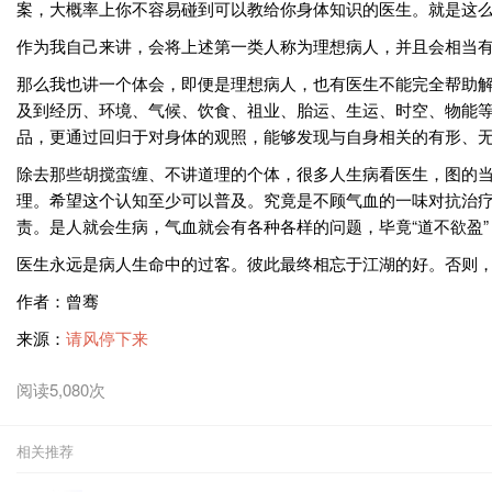
案，大概率上你不容易碰到可以教给你身体知识的医生。就是这
作为我自己来讲，会将上述第一类人称为理想病人，并且会相当
那么我也讲一个体会，即便是理想病人，也有医生不能完全帮助
及到经历、环境、气候、饮食、祖业、胎运、生运、时空、物能
品，更通过回归于对身体的观照，能够发现与自身相关的有形、
除去那些胡搅蛮缠、不讲道理的个体，很多人生病看医生，图的
理。希望这个认知至少可以普及。究竟是不顾气血的一味对抗治
责。是人就会生病，气血就会有各种各样的问题，毕竟“道不欲盈
医生永远是病人生命中的过客。彼此最终相忘于江湖的好。否则
作者：曾骞
来源：
请风停下来
阅读5,080次
相关推荐