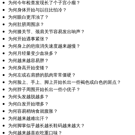
为何今年检查发现长了个子宫小瘤？
为何身体开始与以往比怕冷？
为何眼白更浑浊了？
为何肚脐周围凉？
为何膝关节、颈肩关节容易发出响声？
为何开始遇事紧张？
为何身上的疤痕消失速度越来越慢？
为何月经量变少血块多？
为何越来越容易胖？
为何身高开始变矮？
为何左或右肩膀的肌肉常常僵硬？
为何脸上、手上、脚上开始长出一些褐色或白色的斑点？
为何脖子周围开始长出一些小疣子？
为何头发越脱越多？
为何白发开始增多？
为何容易稍纳食就腹胀？
为何越来越难出汗？
为何脚掌似乎越长越长鞋码越来越大？
为何越来越喜欢吃重口味？