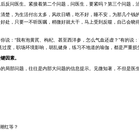
脉后反问医生。紧接着第二个问题，问医生，要紧吗？第三个问题，
己清楚，为生活付出太多，风吹日晒，吃不好，睡不安，为那几个钱
个好处，只要一不听医嘱，稍微好就大干，马上受到反噬，自己会晓
你说：“我有泡黄芪、枸杞、甚至西洋参，怎么气血还虚？”有的说：
耗过度，职场环境影响，胡乱健身，练习不地道的瑜伽，都是严重损
关键因素。
小的局部问题，往往是内部大问题的信息提示。见微知著，不但是医
潮红等？