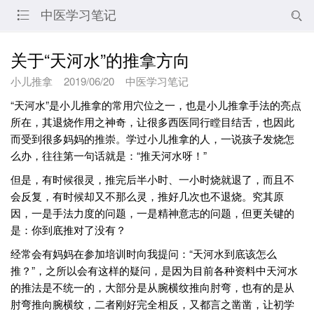
中医学习笔记


关于“天河水”的推拿方向
小儿推拿
2019/06/20
中医学习笔记
“天河水”是小儿推拿的常用穴位之一，也是小儿推拿手法的亮点
所在，其退烧作用之神奇，让很多西医同行瞠目结舌，也因此
而受到很多妈妈的推崇。学过小儿推拿的人，一说孩子发烧怎
么办，往往第一句话就是：“推天河水呀！”
但是，有时候很灵，推完后半小时、一小时烧就退了，而且不
会反复，有时候却又不那么灵，推好几次也不退烧。究其原
因，一是手法力度的问题，一是精神意志的问题，但更关键的
是：你到底推对了没有？
经常会有妈妈在参加培训时向我提问：“天河水到底该怎么
推？”，之所以会有这样的疑问，是因为目前各种资料中天河水
的推法是不统一的，大部分是从腕横纹推向肘弯，也有的是从
肘弯推向腕横纹，二者刚好完全相反，又都言之凿凿，让初学