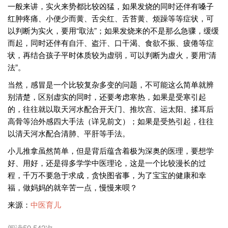
一般来讲，实火来势都比较凶猛，如果发烧的同时还伴有嗓子
红肿疼痛、小便少而黄、舌尖红、舌苔黄、烦躁等等症状，可
以判断为实火，要用“取法”；如果发烧来的不是那么急骤，缓缓
而起，同时还伴有自汗、盗汗、口干渴、食欲不振、疲倦等症
状，再结合孩子平时体质较为虚弱，可以判断为虚火，要用“清
法”。
当然，感冒是一个比较复杂多变的问题，不可能这么简单就辨
别清楚，区别虚实的同时，还要考虑寒热，如果是受寒引起
的，往往就以取天河水配合开天门、推坎宫、运太阳、揉耳后
高骨等治外感四大手法（详见前文）；如果是受热引起，往往
以清天河水配合清肺、平肝等手法。
小儿推拿虽然简单，但是背后蕴含着极为深奥的医理，要想学
好、用好，还是得多学学中医理论，这是一个比较漫长的过
程，千万不要急于求成，贪快图省事，为了宝宝的健康和幸
福，做妈妈的就辛苦一点，慢慢来呗？
来源：
中医育儿
阅读59,542次