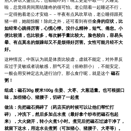
啦，总觉得房间黑咕隆咚的很可怕。老公陪着一起睡还不行，
一定得抱着老公才安稳－－半夜有点风吹草动，老公睡得跟死
猪一样，她能惊醒！除此之外，还可看到有些
全身的症状，比
如经常心跳得厉害，心慌心悸。没什么精神，短气、倦怠。小
便比较清，也比较多，每次解手量比较大。脸色较白，容易头
晕、有点莫名的烦躁却又不是烦得好厉害。女性可能月经不大
好。
这种情况，中医认为就是体质比较虚，虚就不能定，对外界反
应过于灵敏或者说敏感，胆气不足（俗称胆小），不能安定。
一般会用安神定志丸进行治疗。那么食疗呢，就是这个
磁石
粥！
组成：磁石30g 粳米100g 生姜、大枣、大葱适量。也可根据口
味，加些猪心、猪腰子，切碎了一起煮
做法：先把磁石捣碎了（药店买的时候可以让他们帮忙打
碎），冲洗下，然后多加点水煮（最好拿个纱布把磁石包起
来），大火烧开，转小火煮1小时。煮完后把磁石过滤干净了，
就留下这水，用这水去煮粥（可加猪心、猪腰子、大枣等）。