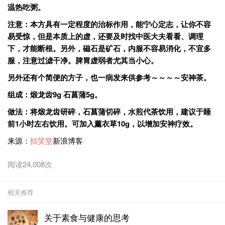
温热吃粥。
注意：本方具有一定程度的治标作用，能宁心定志，让你不容
易受惊，但是本质上的虚，还要及时找中医大夫看看、调理
下，才能断根。另外，磁石是矿石，内服不容易消化，不宜多
服，注意过滤干净。脾胃虚弱者尤其当小心。
另外还有个简便的方子，也一病发来供参考～～～～安神茶。
组成：煅龙齿9g 石菖蒲5g。
做法：将煅龙齿研碎，石菖蒲切碎，水煎代茶饮用，建议于睡
前1小时左右饮用。可加入薰衣草10g，以增加安神疗效。
来源：
拈笑堂
新浪博客
阅读24,008次
相关推荐
关于素食与健康的思考