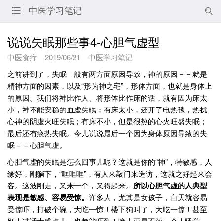
中医学习笔记


说说失眠那些事4-心胆气虚型
中医食疗
2019/06/21
中医学习笔记
之前讲到了，失眠一般有两方面原因导致，神的原因－－就是
精神方面的因素，以及“形为神之宅”，形体方面，也就是身体上
的原因。我们将神比作人、将形体比作床的话，就有因为床太
小，神不能安稳的血虚失眠；有床太小，还开了电热毯，热扰
心神的阴虚火旺失眠；有床不小，但是很热的心火旺盛失眠；
最后还有痰热失眠。今儿说说最后一个因为身体原因导致的失
眠－－心胆气虚。
心胆气虚的失眠是怎么回事儿呢？这就是你的“神”，特敏感，人
缘好，刚躺下，“哐哐哐”，有人来敲门来造访，这就之好起来会
客。这波刚走，又来一个，又得起来。
所以
心胆气虚的人典型
表现是敏感、容易受惊。
许多人，尤其是女孩子，白天就容易
受惊吓，打破个碗，大吃一惊！楼下狗叫了，大吃一惊！甚至
别人讲话大盛点儿，也都能吓到！晚上更是不敢一个人睡觉