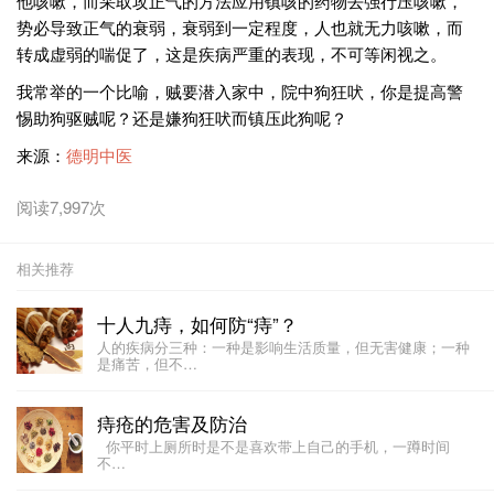
他咳嗽，而采取攻正气的方法应用镇咳的药物去强行压咳嗽，
势必导致正气的衰弱，衰弱到一定程度，人也就无力咳嗽，而
转成虚弱的喘促了，这是疾病严重的表现，不可等闲视之。
我常举的一个比喻，贼要潜入家中，院中狗狂吠，你是提高警
惕助狗驱贼呢？还是嫌狗狂吠而镇压此狗呢？
来源：
德明中医
阅读7,997次
相关推荐
十人九痔，如何防“痔”？
人的疾病分三种：一种是影响生活质量，但无害健康；一种
是痛苦，但不…
痔疮的危害及防治
你平时上厕所时是不是喜欢带上自己的手机，一蹲时间
不…