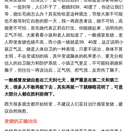
等。一提到等，人们不干了，都烧到39、40度了，你还让我们
等，烧出毛病怎么办？其实恰恰是这种观念，导致大家不可能
也不敢等到它自愈的那一天，我一再跟患者说，烧不可怕，高
烧更不可怕，首先烧代表正邪在打仗。你能烧起来，说明你的
正气不弱。大家看看小孩和老人就知道了，一般感冒发烧，老
人即使发烧也烧不高，而小孩一烧就是39、40度，这正说明小
孩正气足。烧是人体自卫的一种表现，只要不误治，身体不算
太弱，不会变成别的病，其中变成脑炎的机率更小。要充分相
信人的自卫能力和防护系统，小孩正气更足，不可能轻易烧坏
脑子，但往往一再误治后，正气弱、邪气强，反而伤了脑子。
一般感冒发烧自愈在三天到七天，最严重是在第二天和第三
天，很多人不敢再挺下去，其实再挺一下就柳暗花明了，可是
大部分人都在胜利前倒下。
西方很多观念都开始转变，不建议人们盲目治疗感冒发烧，建
议自然病愈。
发烧的正确治法
发烧是由于风寒之邪约束于人的体表使毛孔闭合，体内温度上