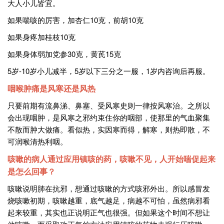
大人小儿皆宜。
如果喘咳的厉害，加杏仁10克，前胡10克
如果身疼加桂枝10克
如果身体弱加党参30克，黄芪15克
5岁-10岁小儿减半，5岁以下三分之一服，1岁内咨询后再服。
咽喉肿痛是风寒还是风热
只要前期有流鼻涕、鼻塞、受风寒史则一律按风寒治。之所以
会出现咽肿，是风寒之邪约束住你的咽部，使那里的气血聚集
不散而肿大做痛。看似热，实因寒而得，解寒，则热即散，不
可润喉清热利咽。
咳嗽的病人通过应用镇咳的药，咳嗽不见，人开始喘促起来
是怎么回事？
咳嗽说明肺在抗邪，想通过咳嗽的方式咳邪外出。所以感冒发
烧咳嗽初期，咳嗽越重，底气越足，病越不可怕，虽然病邪看
起来较重，其实也正说明正气也很强。但如果这个时间不想让