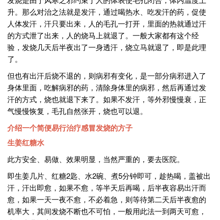
升。那么对治之法就是发汗，通过喝热水、吃发汗的药，促使
人体发汗，汗只要出来，人的毛孔一打开，里面的热就通过汗
的方式泄了出来，人的烧马上就退了。一般大家都有这个经
验，发烧几天后半夜出了一身透汗，烧立马就退了，即是此理
了。
但也有出汗后烧不退的，则病邪有变化，是一部分病邪进入了
身体里面，吃解病邪的药，清除身体里的病邪，然后再通过发
汗的方式，烧也就退下来了。如果不发汗，等外邪慢慢衰，正
气慢慢恢复，毛孔自然张开，烧也可以退。
介绍一个简便易行治疗感冒发烧的方子
生姜红糖水
此方安全、易做、效果明显，当然严重的，要去医院。
即生姜几片、红糖2匙、水2碗、煮5分钟即可，趁热喝，盖被出
汗，汗出即愈，如果不愈，等半天后再喝，后半夜容易出汗而
愈，如果一天一夜不愈，不必着急，则等待第二天后半夜愈的
机率大，其间发烧不断也不可怕，一般用此法一到两天可愈，