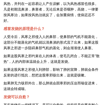
风热，并列在一起容易让人产生误解，以为风热感冒也很多。
凡是初期流鼻涕，鼻塞者，无论后来是否咽肿，高烧，一律要
按风寒治，如果按风热治就反了，会加重病情，使病迟迟不
好。
感冒发烧的原理是什么？
人受冷后，风寒之邪侵入人的鼻部，使鼻部的气机不能蒸化，
这部分不能蒸化的气机就以清鼻涕的形式流了出来，如果这股
风寒之邪进一步阻碍鼻部气机的蒸化，则会渐渐使人鼻塞。
如果这股风寒之邪约束在人的体表，使毛孔闭合，不能正常”散
热”，人的内部体温就会上升，这就是发烧。
如果这股风寒之邪侵入到肺部，影响了肺的宣降，肺就会条件
反射的进行抵抗，想把这股寒邪咳出来，这就是咳嗽。
如果肺无力咳邪外出，那么肺就会因寒邪的压迫而喘促进来，
这就会转成喘。
发烧可以自愈？
其实发烧在一些情况下，是可以自愈的，但前提是你要有耐心