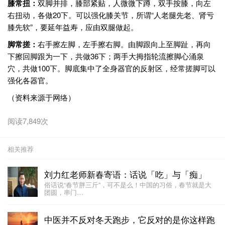
膝常扭：
双脚并排，膝部紧贴，人微微下蹲，双手按膝，向左
右扭动，各做20下。可以强化膝关节，所谓“人老腿先老、肾亏
膝先软”，要延年益寿，应由双腿做起。
脚常搓：
右手擦左脚，左手擦右脚。由脚跟向上至脚趾，再向
下擦回脚跟为一下，共做36下；两手大拇指轮流擦脚心涌泉
穴，共做100下。脚底集中了全身器官的反射区，经常搓脚可以
强化各器官。
（资料来源于网络）
阅读7,849次
相关推荐
刘力红老师新春寄语：话说「吃」与「痴」
俗话说“春节胖三斤”，可不是么！中国的习俗，春节就是大
团圆，串门…
中医并不反对冬天跑步，它反对的是你这样跑