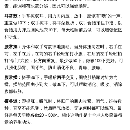
素，能调和荷尔蒙分泌，因此可以强健肠胃。
耳常鼓：
手掌掩双耳，用力向内压，放手，应该有“噗”的一声。
重复做10下；双手掩耳，将耳朵反折，双手食指扣住中指，以
食指用力弹后脑风池穴10下。每天临睡前后做，可以增强记忆
和听觉。
腰常摆：
身体和双手有韵律地摆动。当身体扭向左时，右手在
前，左手在后，在前的右手轻轻拍打小腹，在后的左手轻轻拍
打“命门”穴位，反方向重复。最少做50下，做够100下更好。可
以强化肠胃、固肾气、防止消化不良、胃痛、腰痛。
腹常揉：
搓手36下，手暖后两手交叉，围绕肚脐顺时针方向
揉。揉的范围由小到大，做36下。可以帮助消化、吸收、消除
腹部鼓胀。
摄谷道：
即提肛，吸气时，将肛门的肌肉收紧。闭气，维持数
秒，直至不能忍受，然后呼气放松。无论何时都可以练习。最
好是每天早晚各做20～30次。相传这动作是十全老人乾隆最得
意的养生功法。