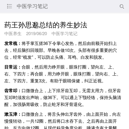
中医学习笔记


药王孙思邈总结的养生妙法
中医养生
2019/06/20
中医学习笔记
发常梳：
将手掌互搓36下令掌心发热，然后由前额开始扫上
去，经后脑扫回颈部。早晚各做10次。头部有很多重要的穴
位，经常“梳发”，可以防止头痛、耳鸣、白发和脱发。
目常运：
合眼，然后用力睁开眼，眼珠打圈，望向左、上、
右、下四方；再合眼，用力睁开眼，眼珠打圈，望向右、上、
左、下四方。重复3次。有助于眼睛保健，纠正近视。
齿常叩：
口微微合上，上下排牙齿互叩，无需太用力，但牙齿
互叩时须发出声响，做36下。可以通上下颚经络，保持头脑清
醒，加强肠胃吸收，防止蛀牙和牙骨退化。
漱玉津：
口微微合上，将舌头伸出牙齿外，由上面开始，向左
慢慢转动，一共12圈，然后将口水吞下去。之后再由上面开
始，反方向做12圈。从现代科学角度分析，唾液含有大量酵