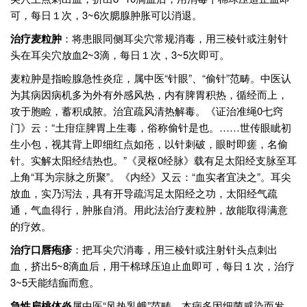
可，每日１次，3~6次腮腺肿胀可以消退。
治疗麦粒肿
：将患眼同侧耳尖穴常规消毒，用三棱针或注射针
头在耳尖穴放血2~3滴，每日１次，3~5次即可。
麦粒肿是指睑腺急性炎症，属中医“针眼”、“偷针”范畴。中医认
为其病因病机多为外有外感风热，内有脾胃积热，循经而上，
攻于胞睑，蓄积成脓。治宜疏风清热解毒。《证治准绳0七窍
门》云：“土疳症脾胃上生毒，俗称偷针是也。……世传眼眦初
生小包，视其背上即细红点如疮，以针刺破，眼时即瘥，名偷
针。实解太阳经结热也。”《灵枢0经脉》载有足太阳经支脉至耳
上角“耳为宗脉之所聚”。《内经》又云：“血实者宜决之”。耳尖
放血，实乃泻法，具有开导疏泻足太阳经之功，太阳经气疏
通，气血得行，肿胀自消。用此法治疗麦粒肿，故能取得满意
的疗效。
治疗口唇疱疹
：把耳尖穴消毒，用三棱针或注射针头点刺出
血，挤出5~8滴血后，用干棉球压迫止血即可，每日１次，治疗
3~5天能结痂而愈。
急性扁桃体炎
属中医“风热乳蛾”范畴。本病多因细菌感染而发，