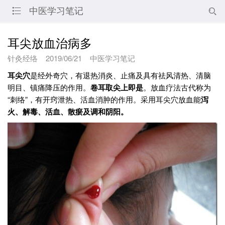
中医学习笔记


耳尖放血治病多
针灸经络
2019/06/21
中医学习笔记
耳尖穴
是经外奇穴，有退热消炎、止痛及具有祛风清热、清脑
明目、镇痛降压的作用。
卷耳取尖上即是
。放血疗法古代称为
“刺络”，有开窍泄热、活血消肿的作用。采用耳尖穴放血能
泻
火、解毒、活血、散瘀及调和阴阳。