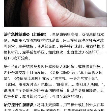
治疗急性结膜炎（红眼病）
：单侧患病取病侧，双侧患病取双
侧。局部用75%酒精棉球常规消毒，用三棱针或注射针头对准
耳尖穴，左手揉按，使局部充血，右手持针速刺，用酒精棉球
擦其针孔，左手反复挤压，如此数次，出血量达3~5滴即可，一
般1~3次可治愈。
急性卡他性眼结膜炎多因外感疫疠之邪所致，或兼肺胃积热，
内外合邪交攻于目而发病。《灵枢·口问》云：“耳为宗脉之所
聚”。《杂病源流犀烛》亦云：“肺主气、一身之气贯于耳”。
《素问、脏器发时论》也指出：“肝病者……虚则耳无所闻。”，
说明耳与全身脏腑经络有密切的联系，所以全身脏腑经络。五
官等有病，取耳部穴位治疗，可收至满意的治疗。
治疗流行性腮腺炎
：将耳尖穴消毒，用三棱针或注射针头在耳
尖穴上点刺出血，挤出8~10滴血后，用消毒干棉球压迫止血即