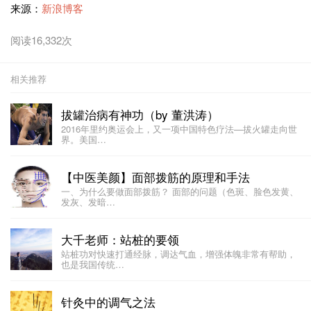
来源：
新浪博客
阅读16,332次
相关推荐
拔罐治病有神功（by 董洪涛）
2016年里约奥运会上，又一项中国特色疗法—拔火罐走向世
界。美国…
【中医美颜】面部拨筋的原理和手法
一、为什么要做面部拨筋？ 面部的问题（色斑、脸色发黄、
发灰、发暗…
大千老师：站桩的要领
站桩功对快速打通经脉，调达气血，增强体魄非常有帮助，
也是我国传统…
针灸中的调气之法