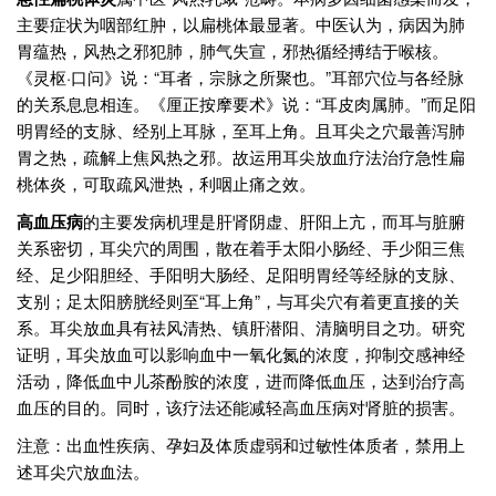
主要症状为咽部红肿，以扁桃体最显著。中医认为，病因为肺
胃蕴热，风热之邪犯肺，肺气失宣，邪热循经搏结于喉核。
《灵枢·口问》说：“耳者，宗脉之所聚也。”耳部穴位与各经脉
的关系息息相连。《厘正按摩要术》说：“耳皮肉属肺。”而足阳
明胃经的支脉、经别上耳脉，至耳上角。且耳尖之穴最善泻肺
胃之热，疏解上焦风热之邪。故运用耳尖放血疗法治疗急性扁
桃体炎，可取疏风泄热，利咽止痛之效。
高血压病
的主要发病机理是肝肾阴虚、肝阳上亢，而耳与脏腑
关系密切，耳尖穴的周围，散在着手太阳小肠经、手少阳三焦
经、足少阳胆经、手阳明大肠经、足阳明胃经等经脉的支脉、
支别；足太阳膀胱经则至“耳上角”，与耳尖穴有着更直接的关
系。耳尖放血具有祛风清热、镇肝潜阳、清脑明目之功。研究
证明，耳尖放血可以影响血中一氧化氮的浓度，抑制交感神经
活动，降低血中儿茶酚胺的浓度，进而降低血压，达到治疗高
血压的目的。同时，该疗法还能减轻高血压病对肾脏的损害。
注意：出血性疾病、孕妇及体质虚弱和过敏性体质者，禁用上
述耳尖穴放血法。