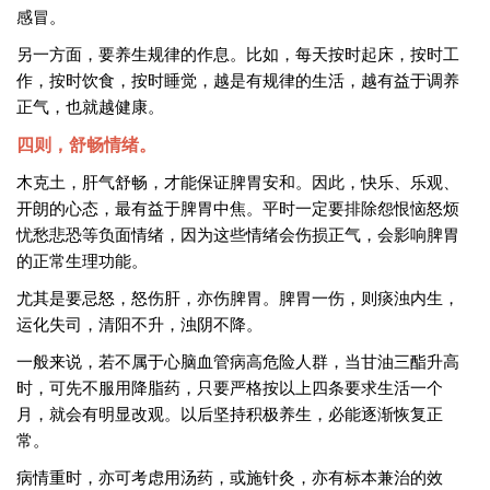
感冒。
另一方面，要养生规律的作息。比如，每天按时起床，按时工
作，按时饮食，按时睡觉，越是有规律的生活，越有益于调养
正气，也就越健康。
四则，舒畅情绪。
木克土，肝气舒畅，才能保证脾胃安和。因此，快乐、乐观、
开朗的心态，最有益于脾胃中焦。平时一定要排除怨恨恼怒烦
忧愁悲恐等负面情绪，因为这些情绪会伤损正气，会影响脾胃
的正常生理功能。
尤其是要忌怒，怒伤肝，亦伤脾胃。脾胃一伤，则痰浊内生，
运化失司，清阳不升，浊阴不降。
一般来说，若不属于心脑血管病高危险人群，当甘油三酯升高
时，可先不服用降脂药，只要严格按以上四条要求生活一个
月，就会有明显改观。以后坚持积极养生，必能逐渐恢复正
常。
病情重时，亦可考虑用汤药，或施针灸，亦有标本兼治的效