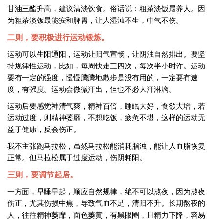
甘油三酯升高，建议清淡饮食。俗话说：粗茶淡饭最养人。因
为粗茶淡饭最能安和脾胃，让人湿浊不生，中气不伤。
二则，要积极进行运动锻炼。
运动可以生阳通阳，运动让阳气宣畅，让阴浊自然排出。要坚
持规律性运动，比如，每周快走三四次，每次半小时许。运动
要有一定的强度，慢慢腾腾地散步是没有用的，一定要有速
度，有强度。运动会微微汗出，但也不必大汗淋漓。
运动后要感觉神清气爽，精神百倍，睡眠大好，食欲大增，若
运动过度，则精神萎靡，不想吃饭，疲惫不堪，这样的运动无
益于健康，反会伤正。
我不主张跑马拉松，虽然马拉松能消耗脂浊，能让人血脂恢复
正常。但马拉松属于过度运动，伤阴耗阳。
三则，要调节起居。
一方面，早睡早起，顺应自然规律，绝不可以熬夜，因为熬夜
伤正，尤其伤损中焦，导致气血不足，清阳不升。长期熬夜的
人，往往精神萎靡，面色萎黄，有黑眼圈，且精力下降，容易