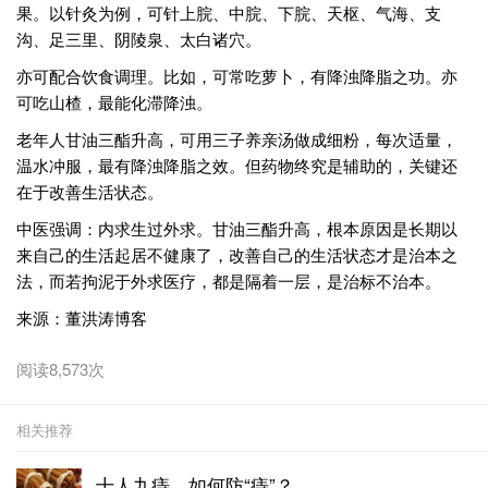
果。以针灸为例，可针上脘、中脘、下脘、天枢、气海、支
沟、足三里、阴陵泉、太白诸穴。
亦可配合饮食调理。比如，可常吃萝卜，有降浊降脂之功。亦
可吃山楂，最能化滞降浊。
老年人甘油三酯升高，可用三子养亲汤做成细粉，每次适量，
温水冲服，最有降浊降脂之效。但药物终究是辅助的，关键还
在于改善生活状态。
中医强调：内求生过外求。甘油三酯升高，根本原因是长期以
来自己的生活起居不健康了，改善自己的生活状态才是治本之
法，而若拘泥于外求医疗，都是隔着一层，是治标不治本。
来源：董洪涛博客
阅读8,573次
相关推荐
十人九痔，如何防“痔”？