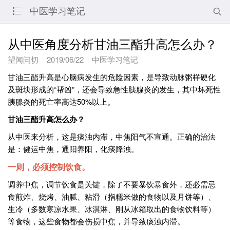
中医学习笔记


从中医角度分析甘油三酯升高怎么办？
望闻问切
2019/06/22
中医学习笔记
甘油三酯升高是心脑病发生的危险因素，是导致动脉粥样硬化
及斑块形成的“帮凶”，还会导致急性胰腺炎的发生，其中坏死性
胰腺炎的死亡率高达50%以上。
甘油三酯升高怎么办？
从中医来分析，这是痰浊内滞，中焦阳气不宣通。正确的治法
是：健运中焦，通阳养阳，化痰降浊。
一则，必须控制饮食。
调养中焦，调节饮食是关键，除了不要暴饮暴食外，还必需忌
食煎炸、烧烤、油腻、粘滑（指糯米做的食物以及月饼等）、
生冷（多数寒凉水果、冰淇淋、刚从冰箱取出的食物饮料等）
等食物，这些食物都会伤损中焦，并导致痰浊内滞。