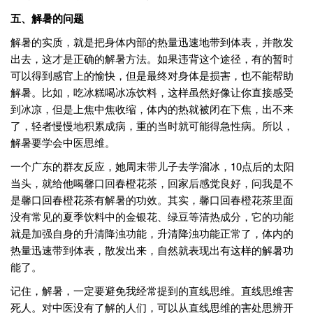
五、解暑的问题
解暑的实质，就是把身体内部的热量迅速地带到体表，并散发
出去，这才是正确的解暑方法。如果违背这个途径，有的暂时
可以得到感官上的愉快，但是最终对身体是损害，也不能帮助
解暑。比如，吃冰糕喝冰冻饮料，这样虽然好像让你直接感受
到冰凉，但是上焦中焦收缩，体内的热就被闭在下焦，出不来
了，轻者慢慢地积累成病，重的当时就可能得急性病。所以，
解暑要学会中医思维。
一个广东的群友反应，她周末带儿子去学溜冰，10点后的太阳
当头，就给他喝馨口回春橙花茶，回家后感觉良好，问我是不
是馨口回春橙花茶有解暑的功效。其实，馨口回春橙花茶里面
没有常见的夏季饮料中的金银花、绿豆等清热成分，它的功能
就是加强自身的升清降浊功能，升清降浊功能正常了，体内的
热量迅速带到体表，散发出来，自然就表现出有这样的解暑功
能了。
记住，解暑，一定要避免我经常提到的直线思维。直线思维害
死人。对中医没有了解的人们，可以从直线思维的害处思辨开