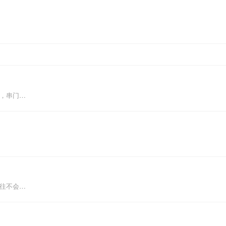
圆，串门…
往往不会…