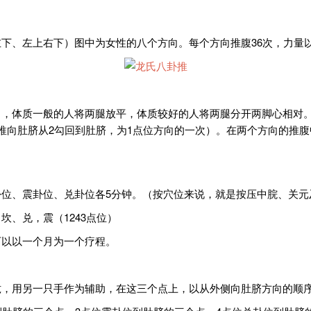
下、左上右下）图中为女性的八个方向。每个方向推腹36次，力量以舒
曲，体质一般的人将两腿放平，体质较好的人将两腿分开两脚心相对
推向肚脐从2勾回到肚脐，为1点位方向的一次）。在两个方向的推腹
位、震卦位、兑卦位各5分钟。（按穴位来说，就是按压中脘、关元
、兑，震（1243点位）
可以以一个月为一个疗程。
，用另一只手作为辅助，在这三个点上，以从外侧向肚脐方向的顺序