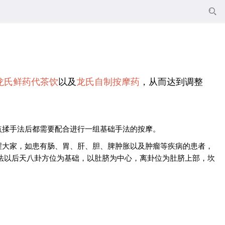

龙氏鲜药代茶饮
以及
龙氏自制按摩药
，从而达到调整
点揉手法后都需要配合进行一组基础手法的按摩。
醒大家，如患有肠、胃、肝、胆、脾肿胀以及肿瘤等疾病的患者，
法以后天八卦方位为基础，以肚脐为中心，离卦位为肚脐上部，坎