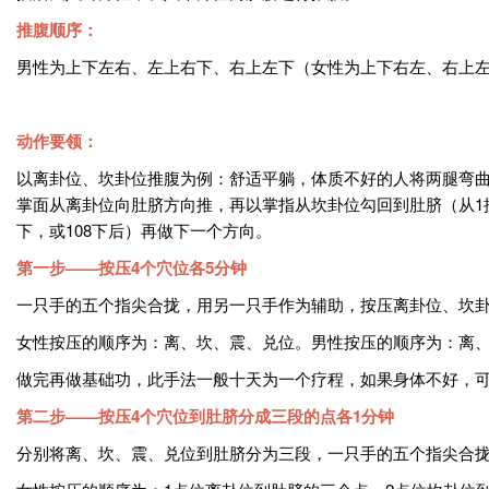
推腹顺序：
男性为上下左右、左上右下、右上左下（女性为上下右左、右上左
动作要领：
以离卦位、坎卦位推腹为例：舒适平躺，体质不好的人将两腿弯
掌面从离卦位向肚脐方向推，再以掌指从坎卦位勾回到肚脐（从1
下，或108下后）再做下一个方向。
第一步——按压4个穴位各5分钟
一只手的五个指尖合拢，用另一只手作为辅助，按压离卦位、坎卦
女性按压的顺序为：离、坎、震、兑位。男性按压的顺序为：离、坎
做完再做基础功，此手法一般十天为一个疗程，如果身体不好，
第二步——按压4个穴位到肚脐分成三段的点各1分钟
分别将离、坎、震、兑位到肚脐分为三段，一只手的五个指尖合拢