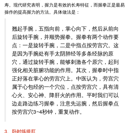
寿。现代研究表明，握力是有效的长寿特征，而握拳正是最易
操作的提高握力的方法。具体做法是：
翘起手腕，五指向前，掌心向下，然后从前向
后旋转手腕，并顺势握拳。握拳有两个动作要
点：一是旋转手腕，二是中指点按劳宫穴。这
是因为手腕处有手太阴肺经等多条经脉的原
穴，通过旋转手腕，能够刺激各个原穴，起到
强化相关脏腑功能的作用。其次，握拳时中指
正好落在掌心的劳宫穴上。中医认为，劳宫穴
属于心包经的一个穴位，点按劳宫穴，具有清
心火、安心神、降肝火的作用。平时我们可以
边走路边练习握拳，注意先运腕，然后握拳点
按劳宫穴3~4秒钟，重复动作。
3、卧时练提肛