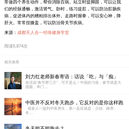
常做四个养生动作，帮你消除百病。站立时提脚跟，可以让我
们的经脉通畅，激活肾气。卧时，练习提肛，可以防治肛肠疾
病，促进体内的糟粕排出体外。走路时握拳，可以安心神，降
肝火。常常捏膝盖，可以防治骨关节疾病。
来源：
成都天人合一经络健身学堂
阅读5,874次
相关推荐
刘力红老师新春寄语：话说「吃」与「痴」
俗话说“春节胖三斤”，可不是么！中国的习俗，春节就是大
团圆，串门…
中医并不反对冬天跑步，它反对的是你这样跑
很多人一提到中医养生，第一反应就是：少动、静养、
冬…
冬天能不能跑步？