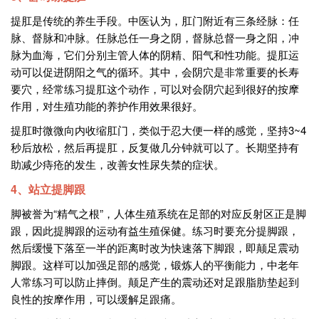
提肛是传统的养生手段。中医认为，肛门附近有三条经脉：任
脉、督脉和冲脉。任脉总任一身之阴，督脉总督一身之阳，冲
脉为血海，它们分别主管人体的阴精、阳气和性功能。提肛运
动可以促进阴阳之气的循环。其中，会阴穴是非常重要的长寿
要穴，经常练习提肛这个动作，可以对会阴穴起到很好的按摩
作用，对生殖功能的养护作用效果很好。
提肛时微微向内收缩肛门，类似于忍大便一样的感觉，坚持3~4
秒后放松，然后再提肛，反复做几分钟就可以了。长期坚持有
助减少痔疮的发生，改善女性尿失禁的症状。
4、站立提脚跟
脚被誉为“精气之根”，人体生殖系统在足部的对应反射区正是脚
跟，因此提脚跟的运动有益生殖保健。练习时要充分提脚跟，
然后缓慢下落至一半的距离时改为快速落下脚跟，即颠足震动
脚跟。这样可以加强足部的感觉，锻炼人的平衡能力，中老年
人常练习可以防止摔倒。颠足产生的震动还对足跟脂肪垫起到
良性的按摩作用，可以缓解足跟痛。