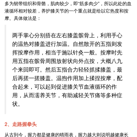
多为韧带组织和骨骼，肌肉较少，即“筋多肉少”，所以此处的血
液循环相对较差，养护膝关节的一个重点就是给以它热度和按
摩。具体做法是：
两手掌心分别捂在左右膝盖髌骨上，利用手心
的温热对膝盖进行加温。自然散开的五指则发
挥按摩作用，相当于施以针灸一般。按摩时先
用五指在髌骨周围放射状向外点按，大概八九
个来回即可。然后五指合力轻轻抓揉膝盖，最
后再搓一搓膝盖。温煦作用加上揉捏按摩，配
合起来，可以起到促进膝关节血液循环的作
用，从而濡养关节，有助减轻关节痛等多种症
状。
2、走路握拳头
从古到今，握力都是健康的晴雨表，握力越大则说明越健康长