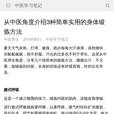
中医学习笔记


从中医角度介绍3种简单实用的身体锻
炼方法
中医养生
2019/06/21
中医学习笔记
夏天天气炎热，打球、健身、跑步每每大汗淋漓，虽然痛快，
但黏黏腻腻，很不舒服。汗出的过多也不利于养生。这里从中
医养生角度，分享几个很简单的锻炼方法，微微出汗，不太
累，能锻炼到内脏、全身的经络还有舒缓肩颈，性价比非常
高。
腹式呼吸
这是一个减少腹围的练习，锻炼内脏的肌肉，还能改善便秘。
进行腹式呼吸锻炼要闭嘴，以鼻呼吸，吸气时轻轻扩张腹肌，
鼓起肚皮，呼气时再将肌肉放松。每分钟进行5-6次为宜，每次