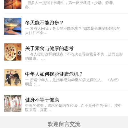
很多人一提到中医养生，第一反应就是：少动、静养、
冬…
冬天能不能跑步？
一 常有人问我：冬天能不能跑步？ 如果是长期坚持跑步的
人往往不会…
关于素食与健康的思考
一 有人提出这样的观点：不吃肉会导致营养不良，进而会影
响健康。 …
中年人如何摆脱健康危机？
一 所谓中年人，是指年纪为40至60岁之间的人。 《内经》
明言：…
健身不等于健康
中医的健美，追求的是内在和谐，而不是外在的强壮。按中
医来看，真正…
欢迎留言交流