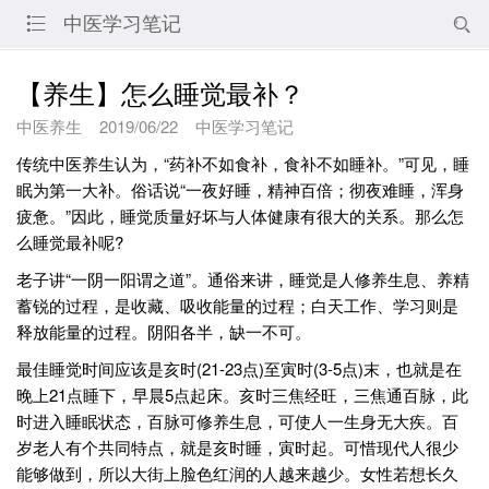
中医学习笔记


【养生】怎么睡觉最补？
中医养生
2019/06/22
中医学习笔记
传统中医养生认为，“药补不如食补，食补不如睡补。”可见，睡
眠为第一大补。俗话说“一夜好睡，精神百倍；彻夜难睡，浑身
疲惫。”因此，睡觉质量好坏与人体健康有很大的关系。那么怎
么睡觉最补呢?
老子讲“一阴一阳谓之道”。通俗来讲，睡觉是人修养生息、养精
蓄锐的过程，是收藏、吸收能量的过程；白天工作、学习则是
释放能量的过程。阴阳各半，缺一不可。
最佳睡觉时间应该是亥时(21-23点)至寅时(3-5点)末，也就是在
晚上21点睡下，早晨5点起床。亥时三焦经旺，三焦通百脉，此
时进入睡眠状态，百脉可修养生息，可使人一生身无大疾。百
岁老人有个共同特点，就是亥时睡，寅时起。可惜现代人很少
能够做到，所以大街上脸色红润的人越来越少。女性若想长久