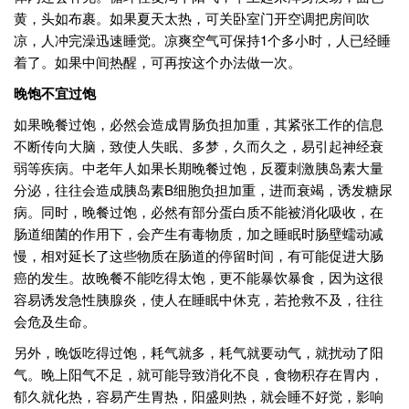
黄，头如布裹。如果夏天太热，可关卧室门开空调把房间吹
凉，人冲完澡迅速睡觉。凉爽空气可保持1个多小时，人已经睡
着了。如果中间热醒，可再按这个办法做一次。
晚饱不宜过饱
如果晚餐过饱，必然会造成胃肠负担加重，其紧张工作的信息
不断传向大脑，致使人失眠、多梦，久而久之，易引起神经衰
弱等疾病。中老年人如果长期晚餐过饱，反覆刺激胰岛素大量
分泌，往往会造成胰岛素B细胞负担加重，进而衰竭，诱发糖尿
病。同时，晚餐过饱，必然有部分蛋白质不能被消化吸收，在
肠道细菌的作用下，会产生有毒物质，加之睡眠时肠壁蠕动减
慢，相对延长了这些物质在肠道的停留时间，有可能促进大肠
癌的发生。故晚餐不能吃得太饱，更不能暴饮暴食，因为这很
容易诱发急性胰腺炎，使人在睡眠中休克，若抢救不及，往往
会危及生命。
另外，晚饭吃得过饱，耗气就多，耗气就要动气，就扰动了阳
气。晚上阳气不足，就可能导致消化不良，食物积存在胃内，
郁久就化热，容易产生胃热，阳盛则热，就会睡不好觉，影响