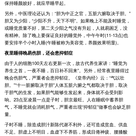
保持睡颜姣好，就应早睡早起。
另外，中医理论还认为：“胆为中正之官，五脏六腑取决于胆。”
胆又为少阳，“少阳不升，天下不明”。如果晚上不能及时睡觉，
或睡觉质量不好，第二天少阳之气没有升起，人就易困乏，没
有精神。除了晚上要保证良好的睡觉外，中午午时(11-13点)也
要安排半个小时入睡(午睡被称为美容觉，养颜效果明显)。
夜里睡得晚易伤胆，还会患抑郁症
由于人的细胞100天左右更新一次，故古代养生家讲：“睡觉为
养生之首，一夜不睡，百日补不回来”。另外，经常夜里睡得过
晚会伤胆气，严重者会患抑郁症。《皇帝内经》云：“气以壮
胆。”“十一脏腑取决于胆”人体五脏六腑之气都取决于胆，取决
于胆气的生发，如果胆气能够生发起来，身体就不会受到影
响。23点至凌晨一点是子时，胆京最旺。人在睡眠中蓄养胆
气，不睡觉就会消耗胆气，严重者出现“抑郁症”做事也会缺乏胆
量。
子时不睡，除造成胆汁新陈代谢不利外，还可造成贫血、供血
不足。胆虚上不明目，血虚下不养筋，形成目倦神疲、腰膝酸