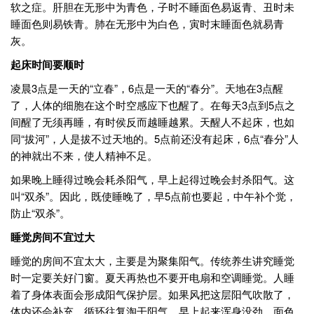
软之症。肝胆在无形中为青色，子时不睡面色易返青、丑时未
睡面色则易铁青。肺在无形中为白色，寅时末睡面色就易青
灰。
起床时间要顺时
凌晨3点是一天的“立春”，6点是一天的“春分”。天地在3点醒
了，人体的细胞在这个时空感应下也醒了。在每天3点到5点之
间醒了无须再睡，有时侯反而越睡越累。天醒人不起床，也如
同“拔河”，人是拔不过天地的。5点前还没有起床，6点“春分”人
的神就出不来，使人精神不足。
如果晚上睡得过晚会耗杀阳气，早上起得过晚会封杀阳气。这
叫“双杀”。因此，既使睡晚了，早5点前也要起，中午补个觉，
防止“双杀”。
睡觉房间不宜过大
睡觉的房间不宜太大，主要是为聚集阳气。传统养生讲究睡觉
时一定要关好门窗。夏天再热也不要开电扇和空调睡觉。人睡
着了身体表面会形成阳气保护层。如果风把这层阳气吹散了，
体内还会补充。循环往复淘干阳气，早上起来浑身没劲，面色