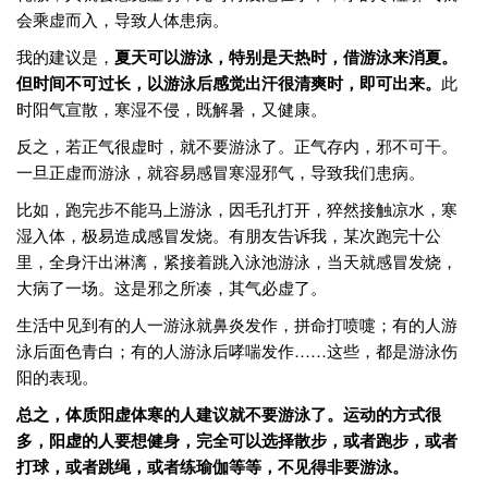
会乘虚而入，导致人体患病。
我的建议是，
夏天可以游泳，特别是天热时，借游泳来消夏。
但时间不可过长，以游泳后感觉出汗很清爽时，即可出来。
此
时阳气宣散，寒湿不侵，既解暑，又健康。
反之，若正气很虚时，就不要游泳了。正气存内，邪不可干。
一旦正虚而游泳，就容易感冒寒湿邪气，导致我们患病。
比如，跑完步不能马上游泳，因毛孔打开，猝然接触凉水，寒
湿入体，极易造成感冒发烧。有朋友告诉我，某次跑完十公
里，全身汗出淋漓，紧接着跳入泳池游泳，当天就感冒发烧，
大病了一场。这是邪之所凑，其气必虚了。
生活中见到有的人一游泳就鼻炎发作，拼命打喷嚏；有的人游
泳后面色青白；有的人游泳后哮喘发作……这些，都是游泳伤
阳的表现。
总之，体质阳虚体寒的人建议就不要游泳了。运动的方式很
多，阳虚的人要想健身，完全可以选择散步，或者跑步，或者
打球，或者跳绳，或者练瑜伽等等，不见得非要游泳。