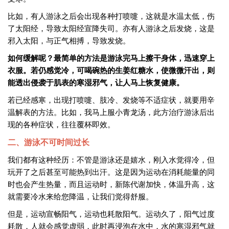
比如，有人游泳之后会出现各种打喷嚏，这就是水温太低，伤
了太阳经，导致太阳经宣降失司。亦有人游泳之后发烧，这是
邪入太阳，与正气相搏，导致发烧。
如何缓解呢？最简单的方法是游泳完马上擦干身体，迅速穿上
衣服。若仍感觉冷，可喝碗热的生姜红糖水，使微微汗出，则
能透出侵袭于肌表的寒湿邪气，让人马上恢复健康。
若已经感寒，出现打喷嚏、肢冷、发烧等不适症状，就要用辛
温解表的方法。比如，我马上服小青龙汤，此方治疗游泳后出
现的各种症状，往往覆杯即效。
二、游泳不可时间过长
我们都有这种经历：不管是游泳还是嬉水，刚入水觉得冷，但
玩开了之后甚至可能热到出汗。这是因为运动在消耗能量的同
时也会产生热量，而且运动时，新陈代谢加快，体温升高，这
就需要冷水来给您降温，让我们觉得舒服。
但是，运动宣畅阳气，运动也耗散阳气。运动久了，阳气过度
耗散，人就会感觉虚弱，此时再浸泡在水中，水的寒湿邪气就