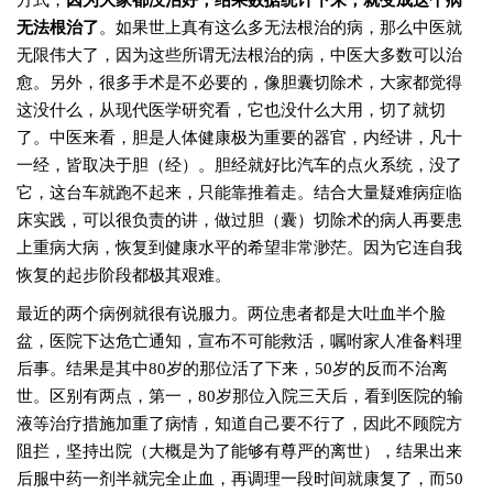
方式，
因为大家都没治好，结果数据统计下来，就变成这个病
无法根治了
。如果世上真有这么多无法根治的病，那么中医就
无限伟大了，因为这些所谓无法根治的病，中医大多数可以治
愈。另外，很多手术是不必要的，像胆囊切除术，大家都觉得
这没什么，从现代医学研究看，它也没什么大用，切了就切
了。中医来看，胆是人体健康极为重要的器官，内经讲，凡十
一经，皆取决于胆（经）。胆经就好比汽车的点火系统，没了
它，这台车就跑不起来，只能靠推着走。结合大量疑难病症临
床实践，可以很负责的讲，做过胆（囊）切除术的病人再要患
上重病大病，恢复到健康水平的希望非常渺茫。因为它连自我
恢复的起步阶段都极其艰难。
最近的两个病例就很有说服力。两位患者都是大吐血半个脸
盆，医院下达危亡通知，宣布不可能救活，嘱咐家人准备料理
后事。结果是其中80岁的那位活了下来，50岁的反而不治离
世。区别有两点，第一，80岁那位入院三天后，看到医院的输
液等治疗措施加重了病情，知道自己要不行了，因此不顾院方
阻拦，坚持出院（大概是为了能够有尊严的离世），结果出来
后服中药一剂半就完全止血，再调理一段时间就康复了，而50