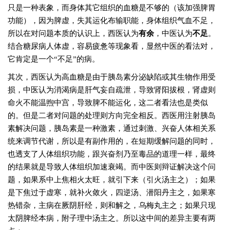
只是一种表象，而身体其它组织的血糖是不够的（该加强脾胃
功能），因为脾虚，失其运化布输职能，身体组织气血不足，
所以在对问题本质的认识上，西医认为
有余
，中医认为
不足
。
结合糖尿病人体虚，容易疲惫等现象看，显然中医的看法对，
它肯定是一个“不足”的病。
其次，西医认为高血糖是由于胰岛素分泌缺陷或其生物作用受
损，中医认为消渴病是肝气妄自疏泄，导致肾阳拔根，肾虚则
命火不能温煦中宫，导致脾不能运化，这二者看法也是类似
的。但是二者对问题的处理则方向完全相反。西医用注射胰岛
素解决问题，胰岛素是一种激素，通过刺激、兴奋人体相关系
统来调节代谢，所以是有副作用的，在短期缓解问题的同时，
也透支了人体组织功能，跟兴奋剂乃至毒品的道理一样，最终
的结果就是导致人体组织加速衰竭。而中医则辩证解决这个问
题，如果系中上焦相火太旺，就引下来（引火汤主之）；如果
是下焦过于虚寒，就补火敛火，四逆汤、潜阳丹主之，如果寒
热错杂，主病在厥阴肝经，则和解之，乌梅丸主之；如果只现
太阴脾经本病，附子理中汤主之。所以这中间的差异主要有两