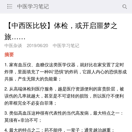
中医学习笔记


【中西医比较】体检，或开启噩梦之
旅……
中医杂谈
2019/06/20
中医学习笔记
摘要
1. 家有血压仪、血糖仪这类医学仪器，就好比在家安置了定时
炸弹，里面填充了一种叫“恐惧”的炸药，它跟人内心的恐惧形成
共振，产生无限大的负能量；
2. 从高端体检到医疗服务，越是医疗资源便利的富贵阶层，被
误伤的几率就越大，甚至是不可逆转的损毁，所以医疗不便利
的草根完全不必妄自菲薄；
3. 类似高血压这种很有代表性的当代高发病，最大特点之一：
莫须有+非治不可；
4. 最大的特点之二：药不能停，一辈子；通常越治越重；