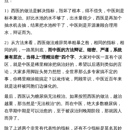
点：
1）西医的做法是解决指标，毁坏了根本，得不偿失，中医则是
标本兼治。好比水池的水不够了，出水量很少，西医是再加个
抽水机去抽，结果把水池榨干了，中医则是开源兼顾合理用
水，辩证而为。
2）从方法来看，西医做法难辞简单粗暴之咎，相同的指标，相
同的药，一路黑到底，
而中医的方法辩证、细密、严谨，系统
兼有层次，当得上“理精法密”四个字
。大家对中医一直有个误
区，就是中医是稀里糊涂把病治好的，希望以后遇到类似的言
论，大家多用脚趾头努力想想，全世界那么多专家搞不定的
事，你稀里糊涂能搞定？以讹传讹，罔顾常识，中医近百年来
就是这样被同胞们边缘化的。
最后，西医认为糖尿病无法根治。如果按照西医的做法，越治
越重，那当然是“无法根治”的。而在中医，绝大多数糖尿病，
在早期中期是可以治愈的，至于被误治到晚期阶段，那就因人
而异了。
除了上述两个非常有代表性的指标，还有不少指标是莫名其妙