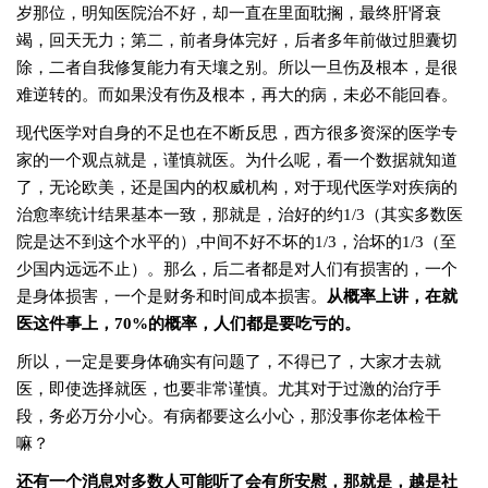
岁那位，明知医院治不好，却一直在里面耽搁，最终肝肾衰
竭，回天无力；第二，前者身体完好，后者多年前做过胆囊切
除，二者自我修复能力有天壤之别。所以一旦伤及根本，是很
难逆转的。而如果没有伤及根本，再大的病，未必不能回春。
现代医学对自身的不足也在不断反思，西方很多资深的医学专
家的一个观点就是，谨慎就医。为什么呢，看一个数据就知道
了，无论欧美，还是国内的权威机构，对于现代医学对疾病的
治愈率统计结果基本一致，那就是，治好的约1/3（其实多数医
院是达不到这个水平的）,中间不好不坏的1/3，治坏的1/3（至
少国内远远不止）。那么，后二者都是对人们有损害的，一个
是身体损害，一个是财务和时间成本损害。
从概率上讲，在就
医这件事上，70%的概率，人们都是要吃亏的。
所以，一定是要身体确实有问题了，不得已了，大家才去就
医，即使选择就医，也要非常谨慎。尤其对于过激的治疗手
段，务必万分小心。有病都要这么小心，那没事你老体检干
嘛？
还有一个消息对多数人可能听了会有所安慰，那就是，越是社