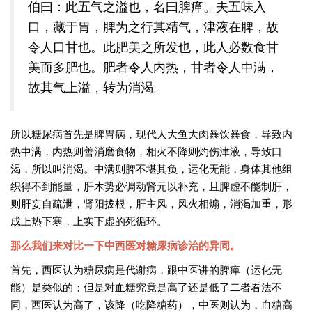
伯曰：此五气之溢也，名曰脾瘅。夫五味入
口，藏于胃，脾为之行其精气，津液在脾，故
令人口甘也。此肥美之所发也，此人必数食甘
美而多肥也。肥者令人内热，甘者令人中满，
故其气上溢，转为消渴。
所以糖尿病首先是脾胃病，现代人大鱼大肉暴饮暴食，导致内
热中满，内热则善消磨食物，相火不降则灼伤津液，导致口
渴，所以叫消渴。中满则脾不堪其负，运化无能，身体其他组
织得不到能量，肝木势必调动肾元以补充，且脾虚不能制肝，
则肝妄自疏泄，肾阳拔根，肝主风，风火相煽，消渴加重，形
成上热下寒，上实下虚的死循环。
那么我们来对比一下中西医对糖尿病诊治的异同。
首先，西医认为糖尿病是代谢病，跟中医讲的脾瘅（运化无
能）是类似的；但是对血糖究竟是高了还是低了二者看法不
同，西医认为高了，该降（吃降糖药），中医则认为，血糖高