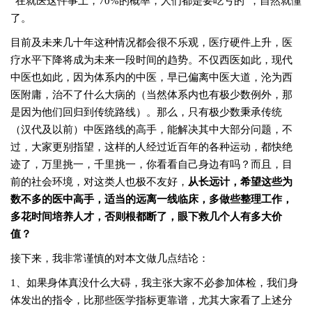
“在就医这件事上，70%的概率，人们都是要吃亏的”，自然就懂
了。
目前及未来几十年这种情况都会很不乐观，医疗硬件上升，医
疗水平下降将成为未来一段时间的趋势。不仅西医如此，现代
中医也如此，因为体系内的中医，早已偏离中医大道，沦为西
医附庸，治不了什么大病的（当然体系内也有极少数例外，那
是因为他们回归到传统路线）。那么，只有极少数秉承传统
（汉代及以前）中医路线的高手，能解决其中大部分问题，不
过，大家更别指望，这样的人经过近百年的各种运动，都快绝
迹了，万里挑一，千里挑一，你看看自己身边有吗？而且，目
前的社会环境，对这类人也极不友好，
从长远计，希望这些为
数不多的医中高手，适当的远离一线临床，多做些整理工作，
多花时间培养人才，否则根都断了，眼下救几个人有多大价
值？
接下来，我非常谨慎的对本文做几点结论：
1、如果身体真没什么大碍，我主张大家不必参加体检，我们身
体发出的指令，比那些医学指标更靠谱，尤其大家看了上述分