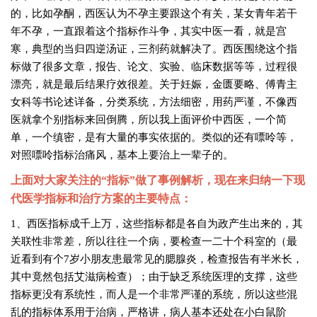
的，比如孕酮，西医认为不孕主要跟这个有关，某女青年若干
年不孕，一直跟着这个指标作斗争，其实中医一看，就是宫
寒，典型的当归四逆汤证，三剂药就解决了。西医围绕这个指
标做了很多文章，报告、论文、实验、临床数据等等，过程很
漂亮，就是最后结果疗效很差。关于妊娠，金匮要略、傅青主
女科等书论述详备，分类系统，方法细密，用药严谨，不像西
医就拿个别指标来回倒腾，所以我上面评价中西医，一个简
单，一个缜密，是有大量的事实依据的。类似的还有嘌呤等，
对照嘌呤指标治痛风，基本上要治上一辈子的。
上面对大家关注的“指标”做了事例解析，现在来归纳一下现
代医学指标和治疗方案的主要特点：
1、西医指标成千上万，这些指标都是各自为政产生出来的，其
关联性非常差，所以往往一个病，要检查一二十个科室的（最
近看到有个7岁小朋友患最常见的腮腺炎，检查报告有半米长，
其中竟然包括艾滋病检查）；由于缺乏系统医理的支撑，这些
指标更没有系统性，而人是一个非常严谨的系统，所以这些混
乱的指标体系用于治病，严格讲，病人基本还处在小白鼠阶