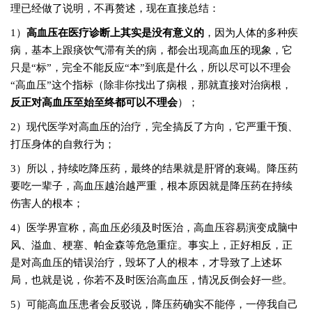
理已经做了说明，不再赘述，现在直接总结：
1）
高血压在医疗诊断上其实是没有意义的
，因为人体的多种疾
病，基本上跟痰饮气滞有关的病，都会出现高血压的现象，它
只是“标”，完全不能反应“本”到底是什么，所以尽可以不理会
“高血压”这个指标（除非你找出了病根，那就直接对治病根，
反正对高血压至始至终都可以不理会
）；
2）现代医学对高血压的治疗，完全搞反了方向，它严重干预、
打压身体的自救行为；
3）所以，持续吃降压药，最终的结果就是肝肾的衰竭。降压药
要吃一辈子，高血压越治越严重，根本原因就是降压药在持续
伤害人的根本；
4）医学界宣称，高血压必须及时医治，高血压容易演变成脑中
风、溢血、梗塞、帕金森等危急重症。事实上，正好相反，正
是对高血压的错误治疗，毁坏了人的根本，才导致了上述坏
局，也就是说，你若不及时医治高血压，情况反倒会好一些。
5）可能高血压患者会反驳说，降压药确实不能停，一停我自己