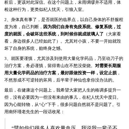
析后，更该对此深信。在这个问题上，未雨绸缪并不适用，体
检这种行为，更类似杞人忧天，引狼入室。
2、身体真有事了，是否就医的临界点，以自己身体的不舒服程
度为准，自己判断，
因为我们自身有免疫系统、修复系统，过
度的就医，会破坏这些系统，到时候你就成玻璃人了
（大家看
看，身边很多人已经如此了）。尤其对小孩，不要一开始就毁
坏了自身的系统，贻终身之憾。
3、就医要谨慎，尤其涉及到使用大量化学药品，乃至动刀子的
治疗方案，务必谨慎，留得青山在不愁没柴烧。
对需要长期服
用大量化学药品的治疗方案，最好跟做投资一样，设定止损
，
不然形成不可逆转的坏局，后半辈子神仙也拿你没办法的。
最后，在健康这个问题上，我希望大家把人生的格调多提升一
些，没有必要因为一些没有来由的事儿，在杞人忧天中度日。
因为心能转物，从“心”下手，很多问题自然就不是问题了。引
用南怀瑾老先生的一段话收尾：
“譬如你们很多人喜欢量血压，我说我一辈子不