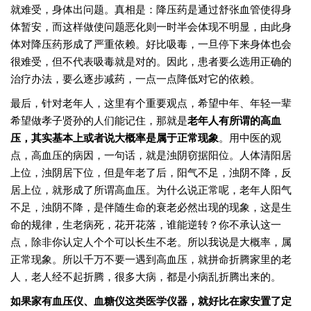
就难受，身体出问题。真相是：降压药是通过舒张血管使得身
体暂安，而这样做使问题恶化则一时半会体现不明显，由此身
体对降压药形成了严重依赖。好比吸毒，一旦停下来身体也会
很难受，但不代表吸毒就是对的。因此，患者要么选用正确的
治疗办法，要么逐步减药，一点一点降低对它的依赖。
最后，针对老年人，这里有个重要观点，希望中年、年轻一辈
希望做孝子贤孙的人们能记住，那就是
老年人有所谓的高血
压，其实基本上或者说大概率是属于正常现象
。用中医的观
点，高血压的病因，一句话，就是浊阴窃据阳位。人体清阳居
上位，浊阴居下位，但是年老了后，阳气不足，浊阴不降，反
居上位，就形成了所谓高血压。为什么说正常呢，老年人阳气
不足，浊阴不降，是伴随生命的衰老必然出现的现象，这是生
命的规律，生老病死，花开花落，谁能逆转？你不承认这一
点，除非你认定人个个可以长生不老。所以我说是大概率，属
正常现象。所以千万不要一遇到高血压，就拼命折腾家里的老
人，老人经不起折腾，很多大病，都是小病乱折腾出来的。
如果家有血压仪、血糖仪这类医学仪器，就好比在家安置了定