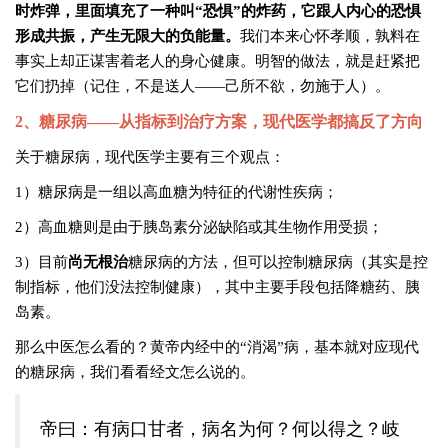
时炸弹，里面填充了一种叫“恐惧”的炸药，它跟人内心的恐惧
形成共振，产生无限大的负能量。
我们本来心怀孝顺，孰料在
事实上却正谋害着老人的身心健康。明智的做法，就是赶紧把
它们扔掉（记住，不是送人——己所不欲，勿施于人）。
2
、糖尿病——从指标到治疗方案，现代医学都搞反了方向
关于糖尿病，现代医学主要有三个观点：
1）糖尿病是一组以高血糖为特征的代谢性疾病；
2）高血糖则是由于胰岛素分泌缺陷或其生物作用受损；
3）目前
尚无根治
糖尿病的方法，但可以控制糖尿病（其实是控
制指标，他们没法控制健康），其中主要手段包括降糖药、胰
岛素。
那么中医怎么看的？黄帝内经中的“消渴”病，基本就对应现代
的糖尿病，我们看看经文怎么说的。
帝曰：有病口甘者，病名为何？何以得之？岐