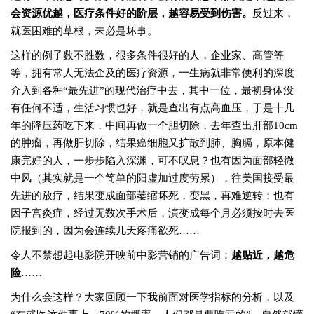
会资源优越，医疗条件好的阶层，越容易受到伤害。
反过来，
就医困难的草根，未必是坏事。
这样的例子数不胜数，很多条件很好的人，企业家、高管等
等，拥有常人无法企及的医疗资源，一生病就非常便利的深度
介入到各种“最先进”的现代治疗中去，其中一位，最初身体没
有任何不适，生活习惯也好，就是查出有点高血压，于是十几
年的降压药吃下来，中间再做一个胆切除，去年查出肝部10cm
的肿瘤，再做肝切除，结果癌细胞又扩散到肺、胸膈，原本健
康完好的人，一步步陷入深渊，可不叹息？也有因为面部轻微
中风（其实就是一个简单的阳虚加过度劳累），往美国接受最
先进的放疗，结果变成面部萎缩坏死，变黑，再难逆转；也有
因子宫炎症，经过无数次手术后，演变成每个月必须按时去医
院报到的，因为会连续几天疼痛欲死……
令人不禁想起电影院开映前中影营销的广告词：
越贴近，越危
险
……
为什么会这样？大家回顾一下我前面对医学指标的分析，以及