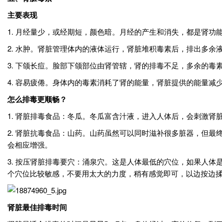
主要表现
1. 月经量少，或经期短，颜色暗。月经的产生和消失，都是肾
2. 水肿。肾脏管理体内的液体运行，肾脏堆积毒素后，排出多余
3. 下颌长痘。脸部下颌部位由肾管辖，肾的排毒不足，多余的毒
4. 容易疲倦。身体内的毒素消耗了肾的能量，肾脏提供的能量减
怎么排毒更顺畅？
1. 肾脏排毒食品：冬瓜。冬瓜富含汁液，进入人体后，会刺激
2. 肾脏抗毒食品：山药。山药虽然可以同时滋补很多脏器，但
会相应增强。
3. 按压肾脏排毒要穴：涌泉穴。这是人体最低的穴位，如果人体
个穴位比较敏感，不要用太大的力度，稍有感觉即可，以边按边揉
肾脏最佳排毒时间