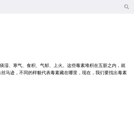

、痰湿、寒气、食积、气郁、上火。这些毒素堆积在五脏之内，就
蛛丝马迹，不同的样貌代表毒素藏在哪里，现在，我们要找出毒素