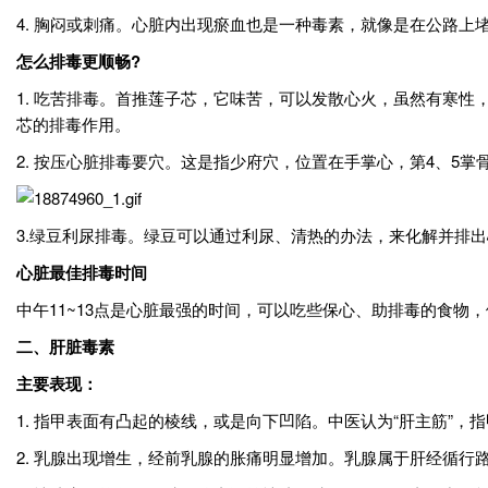
4. 胸闷或刺痛。心脏内出现瘀血也是一种毒素，就像是在公路
怎么排毒更顺畅?
1. 吃苦排毒。首推莲子芯，它味苦，可以发散心火，虽然有寒
芯的排毒作用。
2. 按压心脏排毒要穴。这是指少府穴，位置在手掌心，第4、5
3.绿豆利尿排毒。绿豆可以通过利尿、清热的办法，来化解并排
心脏最佳排毒时间
中午11~13点是心脏最强的时间，可以吃些保心、助排毒的食物
二、肝脏毒素
主要表现：
1. 指甲表面有凸起的棱线，或是向下凹陷。中医认为“肝主筋”，
2. 乳腺出现增生，经前乳腺的胀痛明显增加。乳腺属于肝经循行