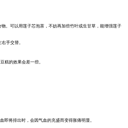
食物。可以用莲子芯泡茶，不妨再加些竹叶或生甘草，能增强莲子
左右手交替。
绿豆糕的效果会差一些。
。
经血即将排出时，会因气血的充盛而变得胀痛明显。