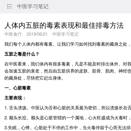
中医学习笔记

人体内五脏的毒素表现和最佳排毒方法
中医食疗
2019/06/21
中医学习笔记
我们每个人体内都有毒素。让我们学习如何找到毒素的藏身之处
五脏之毒是什么？
在中医看来，我们体内有很多毒素，凡是不能及时排出体外、对我
会加速五脏的衰老，然后由五脏供养的皮肤、筋骨、肌肉、神经
的藏身处，尽快把它赶出身体。
一、心脏毒素
主要表现：
1. 舌头溃疡。中医认为舌和心脏的关系最为密切，所以溃疡长在
2. 额头长痘。额头是心脏管辖的一个属地，心火旺盛成为火毒
3.失眠，心悸。心脏处于不停的工作中，当火毒停留于心而无法