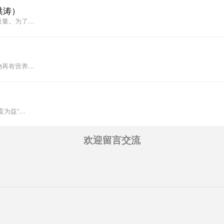
洪涛）
质量。为了…
物再有营养…
畜为益”…
欢迎留言交流