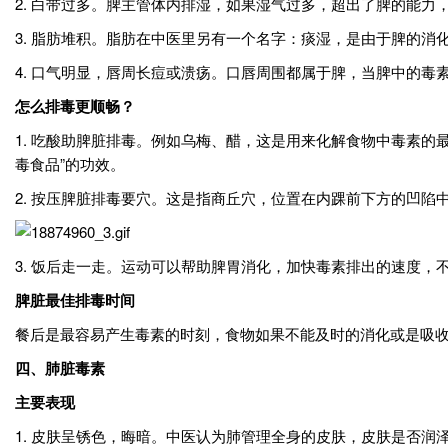
2. 白带过多。脾主管体内排湿，如果湿气过多，超出了脾的能
3. 脂肪堆积。脂肪在中医里另有一个名字：痰湿，是由于脾的
4. 口气明显，唇周长痘或溃疡。口唇周围都属于脾，当脾中的
怎么排毒更顺畅？
1. 吃酸助脾脏排毒。例如乌梅、醋，这是用来化解食物中毒素
毒食品”的功效。
2. 按压脾脏排毒要穴。这是指商丘穴，位置在内踝前下方的凹陷
3. 饭后走一走。运动可以帮助脾胃消化，加快毒素排出的速度，
脾脏最佳排毒时间
餐后是最容易产生毒素的时刻，食物如果不能及时的消化或是吸收
四、肺脏毒素
主要表现
1. 皮肤呈锈色，晦暗。中医认为肺管理全身的皮肤，皮肤是否