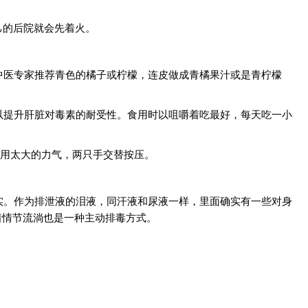
己的后院就会先着火。
中医专家推荐青色的橘子或柠檬，连皮做成青橘果汁或是青柠檬
以提升肝脏对毒素的耐受性。食用时以咀嚼着吃最好，每天吃一小
要用太大的力气，两只手交替按压。
实。作为排泄液的泪液，同汗液和尿液一样，里面确实有一些对身
着情节流淌也是一种主动排毒方式。