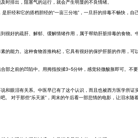
不能及时排出，阻塞气的运行，就会产生明显的不良情绪。
腹，是肝经和它的搭档胆经的“一亩三分地”，一旦肝的排毒不畅快，自
，起到很好的疏肝、解郁、缓解情绪作用，属于帮助肝脏排毒的食物。
抗毒素的能力。这种食物首推枸杞，它具有很好的保护肝脏的作用，可
结合部之前的凹陷中。用拇指按揉3~5分钟，感觉轻微酸胀即可。不
能不说和眼泪有关系。中医早已有了这个认识，而且也被西方医学所证
吧。 对于那些“乐天派”，周末的午后看一部悲情的电影，让泪水随