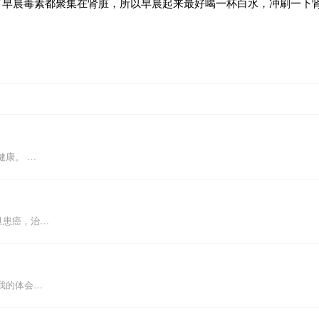
了早晨毒素都聚集在肾脏，所以早晨起来最好喝一杯白水，冲刷一下
健康。 …
旦患癌，治…
我的体会…