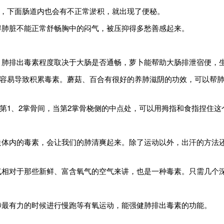
时，下面肠道内也会有不正常淤积，就出现了便秘。
使得肺脏不能正常舒畅胸中的闷气，被压抑得多愁善感起来。
切，肺排出毒素程度取决于大肠是否通畅，萝卜能帮助大肠排泄宿便，
，容易导致积累毒素。蘑菇、百合有很好的养肺滋阴的功效，可以帮
，第1、2掌骨间，当第2掌骨桡侧的中点处，可以用拇指和食指捏住
带走体内的毒素，会让我们的肺清爽起来。除了运动以外，出汗的方法
废气相对于那些新鲜、富含氧气的空气来讲，也是一种毒素。只需几个
肺最有力的时候进行慢跑等有氧运动，能强健肺排出毒素的功能。