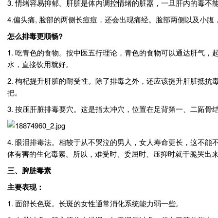
3. 情绪容易抑郁。肝脏是体内调控情绪的脏器，一旦肝内的毒
4.偏头痛, 脸部的两侧长痘痘，还会出现痛经。脸部两侧以及小
怎么排毒更顺畅?
1. 吃青色的食物。按中医五行理论，青色的食物可以通达肝气
水，直接饮用就好。
2. 枸杞提升肝脏的耐受性。除了排毒之外，还应该提升肝脏抵
把。
3. 按压肝脏排毒要穴。这是指太冲穴，位置在足背第一、二跖骨
4. 眼泪排毒法。相较于从不哭泣的男人，女人寿命更长，这不
体有害的生化毒素。所以，难受时、委屈时、压抑时就干脆哭出来
三、脾脏毒素
主要表现：
1. 面部长色斑。长斑的女性通常消化系统能力弱一些。