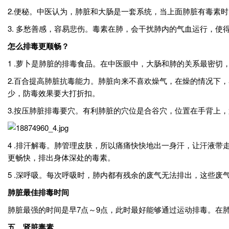
2.便秘。中医认为，肺脏和大肠是一套系统，当上面肺脏有毒素
3. 多愁善感，容易悲伤。毒素在肺，会干扰肺内的气血运行，
怎么排毒更顺畅？
1 .萝卜是肺脏的排毒食品。在中医眼中，大肠和肺的关系最密
2.百合提高肺脏抗毒能力。肺脏向来不喜欢燥气，在燥的情况下
少，防毒效果要大打折扣。
3.按压肺脏排毒要穴。有利肺脏的穴位是合谷穴，位置在手背上
4 .排汗解毒。肺管理皮肤，所以痛痛快快地出一身汗，让汗液
更畅快，排出身体深处的毒素。
5 .深呼吸。每次呼吸时，肺内都有残余的废气无法排出，这些
肺脏最佳排毒时间
肺脏最强的时间是早7点～9点，此时最好能够通过运动排毒。在
五、肾脏毒素