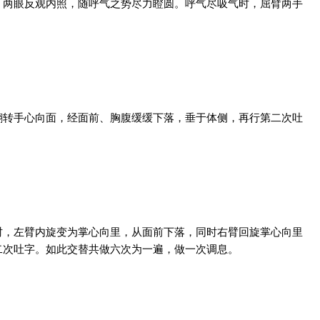
。两眼反观内照，随呼气之势尽力瞪圆。呼气尽吸气时，屈臂两手
翻转手心向面，经面前、胸腹缓缓下落，垂于体侧，再行第二次吐
时，左臂内旋变为掌心向里，从面前下落，同时右臂回旋掌心向里
二次吐字。如此交替共做六次为一遍，做一次调息。