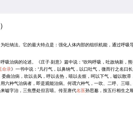
）
，为吐纳法。它的最大特点是：强化人体内部的组织机能，通过呼吸
呼吸治病的论述。《庄子·刻意》篇中说：“吹呴呼吸，吐故纳新，熊
延命录
》一书中说：“凡行气，以鼻纳气，以口吐气，微而行之名曰
， 委曲治病，吹以去风，呼以去热，嘻以去烦，呵以下气，嘘以散滞
用六种气治病者，即是观能治病。何谓六种气，一吹、二呼、三嘻、
热来嘘字治，三焦壅处但言嘻。传至唐代
名医
孙思邈，按五行相生之