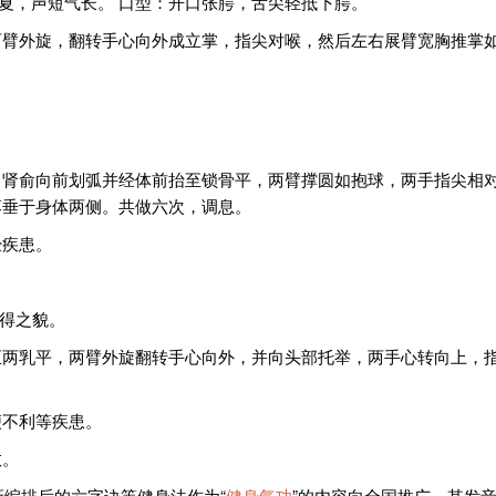
如夏，声短气长。 口型：开口张腭，舌尖轻抵下腭。
两臂外旋，翻转手心向外成立掌，指尖对喉，然后左右展臂宽胸推掌
、肾俞向前划弧并经体前抬至锁骨平，两臂撑圆如抱球，两手指尖相
落垂于身体两侧。共做六次，调息。
经疾患。
自得之貌。
至两乳平，两臂外旋翻转手心向外，并向头部托举，两手心转向上，
便不利等疾患。
效。
新编排后的六字诀等健身法作为“
健身气功
”的内容向全国推广，其发音标注为 xu 