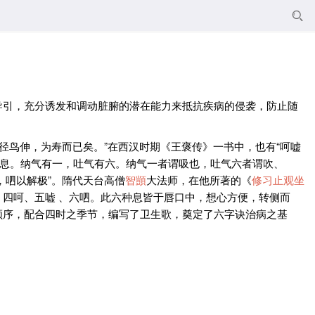

导引，充分诱发和调动脏腑的潜在能力来抵抗疾病的侵袭，防止随
径鸟伸，为寿而已矣。”在西汉时期《王褒传》一书中，也有“呵嘘
长息。纳气有一，吐气有六。纳气一者谓吸也，吐气六者谓吹、
，呬以解极”。隋代天台高僧
智顗
大法师，在他所著的《
修习止观坐
四呵、五嘘 、六呬。此六种息皆于唇口中，想心方便，转侧而
顺序，配合四时之季节，编写了卫生歌，奠定了六字诀治病之基