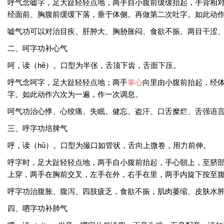
呼气念嘘字，足大趾轻轻点地，两手自小腹前缓缓抬起，手背相
经面前、胸腹前缓缓下落，垂于体侧。再做第二次吐字。如此动
嘘气功可以对治目疾、肝肿大、胸胁胀闷、食欲不振、两目干涩
二、呵字功补心气
呵，读（hē）。口型为半张，舌顶下齿，舌面下压。
呼气念呵字，足大趾轻轻点地；两手
掌心
向里由小腹前抬起，经
字。如此动作六次为一遍，作一次调息。
呵气功治心悸、心绞痛、失眠、健忘、盗汗、口舌糜烂、舌强语
三、呼字功培脾气
呼，读（hū）。口型为撮口如管状，舌向上微卷，用力前伸。
呼字时，足大趾轻轻点地，两手自小腹前抬起，手心朝上，至脐
上穿，两手在胸前交叉，左手在外，右手在里，两手内旋下按至
呼字功治腹胀、腹泻、四肢疲乏，食欲不振，肌肉萎缩、皮肤水
四、呬字功补肺气