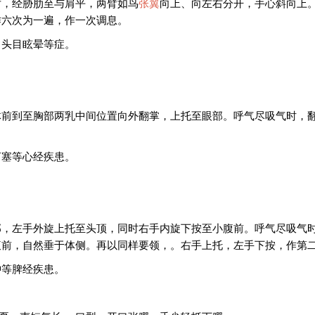
对，经胁肋至与肩平，两臂如鸟
张翼
向上、向左右分开，手心斜向上
作六次为一遍，作一次调息。
、头目眩晕等症。
体前到至胸部两乳中间位置向外翻掌，上托至眼部。呼气尽吸气时，
言塞等心经疾患。
部，左手外旋上托至头顶，同时右手内旋下按至小腹前。呼气尽吸气
腹前，自然垂于体侧。再以同样要领，。右手上托，左手下按，作第
肿等脾经疾患。