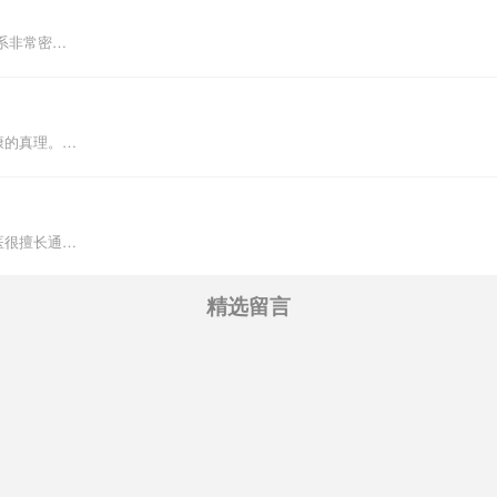
系非常密…
康的真理。…
医很擅长通…
精选留言