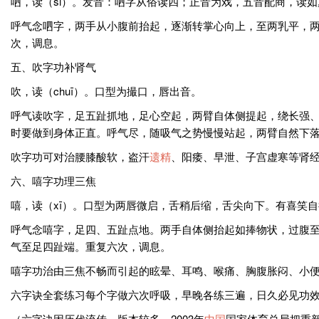
呬，读（si）。发音：呬字从俗读四；正音为戏，五音配商，读
呼气念呬字，两手从小腹前抬起，逐渐转掌心向上，至两乳平，
次，调息。
五、吹字功补肾气
吹，读（chuī）。口型为撮口，唇出音。
呼气读吹字，足五趾抓地，足心空起，两臂自体侧提起，绕长强
时要做到身体正直。呼气尽，随吸气之势慢慢站起，两臂自然下
吹字功可对治腰膝酸软，盗汗
遗精
、阳痿、早泄、子宫虚寒等肾
六、嘻字功理三焦
嘻，读（xī）。口型为两唇微启，舌稍后缩，舌尖向下。有喜笑
呼气念嘻字，足四、五趾点地。两手自体侧抬起如捧物状，过腹
气至足四趾端。重复六次，调息。
嘻字功治由三焦不畅而引起的眩晕、耳鸣、喉痛、胸腹胀闷、小
六字诀全套练习每个字做六次呼吸，早晚各练三遍，日久必见功
（六字诀因历代流传，版本较多。2003年
中国
国家体育总局把重