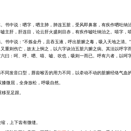
体。书中说：呬字，呬主肺，肺连五脏，受风即鼻塞，有疾作呬吐纳
，嘘主肝，肝连目，论云肝火盛则目赤，有疾作嘘吐纳治之。嘻字，
。书中说：“不炼金丹，且吞玉液，呼出脏腑之毒，吸入天地之清。”
，又重则伤亡，故太上悯之，以六字诀治五脏六腑之病。其法以呼字
有六曰：呵、呼、呬、嘻、嘘、吹也，吸则一而已。呼有六者，以呵
的不同发音口型，唇齿喉舌的用力不同，以牵动不动的脏腑经络气血
双膝微屈，全身放松，呼吸自然。
重移至足跟。
微缩，上下齿有微缝。