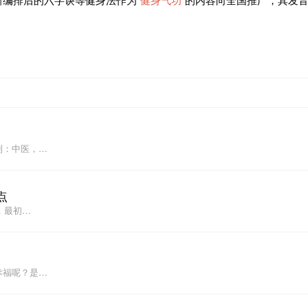
到：中医，…
点
，最初…
幸福呢？是…