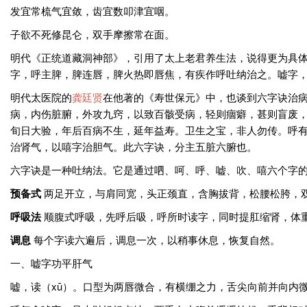
发宜常梳气宜敛，齿宜数叩津宜咽。
子欲不死修昆仑，双手摩擦常在面。
明代《正统道藏洞神部》，引用了太上老君养生法，说得更为具
字，呼主脾，脾连唇，脾火热即唇焦，有疾作呼吐纳治之。嘘字
明代太医院的
龚廷贤
在他著的《寿世保元》中，也谈到六字诀治病
病，内伤脏腑，外攻九窍，以致百骸受病，轻则痼癖，甚则盲废
旬日大验，年后百病不生，延年益寿。卫生之宝，非人勿传。呼
治肾气，以嘻字治胆气。此六字诀，分主五脏六腑也。
六字诀是一种吐纳法。它是通过呬、呵、呼、嘘、吹、嘻六个字
预备式
两足开立，与肩同宽，头正颈直，含胸拔背，松腰松胯，
呼吸法
顺腹式呼吸，先呼后吸，呼所时读字，同时提肛缩肾，体
调息
每个字读六遍后，调息一次，以稍事休息，恢复自然。
一、嘘字功平肝气
嘘，读（xū）。口型为两唇微合，有横绷之力，舌尖向前并向内