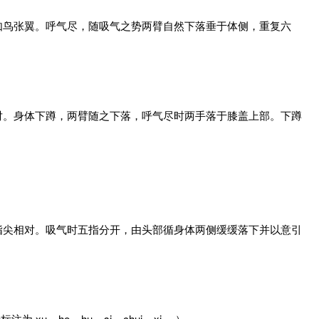
如鸟张翼。呼气尽，随吸气之势两臂自然下落垂于体侧，重复六
对。身体下蹲，两臂随之下落，呼气尽时两手落于膝盖上部。下蹲
指尖相对。吸气时五指分开，由头部循身体两侧缓缓落下并以意引
_ he _ hu _ si _ chui _ xi 。）