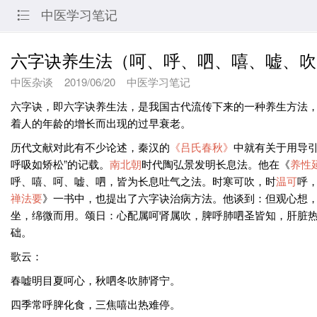
中医学习笔记

六字诀养生法（呵、呼、呬、嘻、嘘、吹
中医杂谈
2019/06/20
中医学习笔记
六字诀，即六字诀养生法，是我国古代流传下来的一种养生方法
着人的年龄的增长而出现的过早衰老。
历代文献对此有不少论述，秦汉的
《吕氏春秋》
中就有关于用导引
呼吸如矫松”的记载。
南北朝
时代陶弘景发明长息法。他在《
养性
呼、嘻、呵、嘘、呬，皆为长息吐气之法。时寒可吹，时
温可
呼
禅法要
》一书中，也提出了六字诀治病方法。他谈到：但观心想，
坐，绵微而用。颂日：心配属呵肾属吹，脾呼肺呬圣皆知，肝脏
础。
歌云：
春嘘明目夏呵心，秋呬冬吹肺肾宁。
四季常呼脾化食，三焦嘻出热难停。