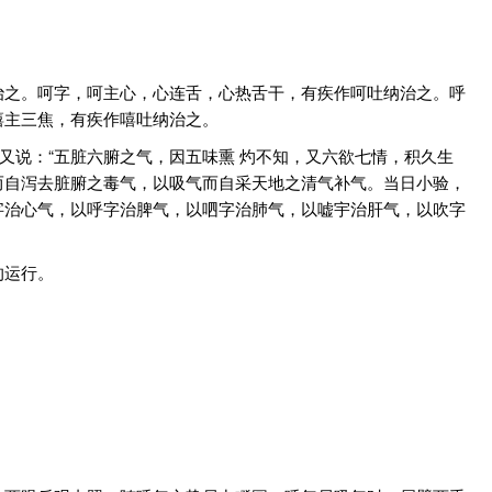
治之。呵字，呵主心，心连舌，心热舌干，有疾作呵吐纳治之。呼
嘻主三焦，有疾作嘻吐纳治之。
又说：“五脏六腑之气，因五味熏 灼不知，又六欲七情，积久生
而自泻去脏腑之毒气，以吸气而自采天地之清气补气。当日小验，
字治心气，以呼字治脾气，以呬字治肺气，以嘘宇治肝气，以吹字
的运行。