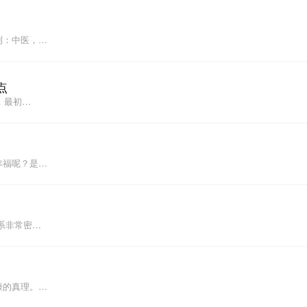
到：中医，…
点
，最初…
幸福呢？是…
系非常密…
康的真理。…