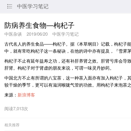
中医学习笔记

防病养生食物—枸杞子
中医杂谈
2019/06/20
中医学习笔记
古代名人的养生食品——枸杞子。据《本草纲目》记载，枸杞子
中，就有常吃枸杞子这一条秘诀，在他的诗中亦有提及，『雪霁
枸杞子不止有延年益寿之功，还有补肝养肾之效。肝肾亏库会导
肝肾。枸杞子对于肾虚的朋友来说，可谓一味灵丹妙药。
中国北方不止有所谓的八宝茶，这一种茶入面亦有加入枸杞子，
较干燥的季节，更可以有滋润喉咙气管的功效。用枸杞子来泡茶
来源：
新浪博客
阅读7,013次
相关推荐