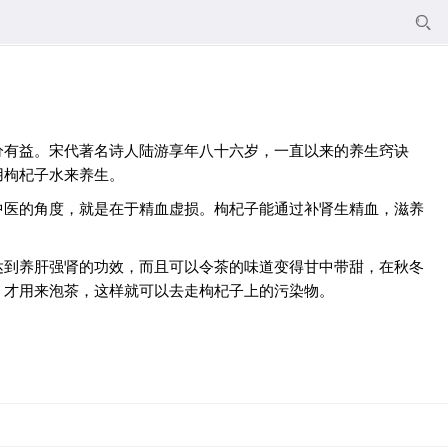

分有益。宋代著名诗人陆游享年八十六岁，一直以来的养生窍诀
用枸杞子水来养生。
中医的角度，就是在于精血虚损。枸杞子能通过补肾生精血，滋养
达到养肝强肾的功效，而且可以令茶的味道变得甘中带甜，在秋冬
，才用来泡茶，这样就可以去走枸杞子上的污染物。