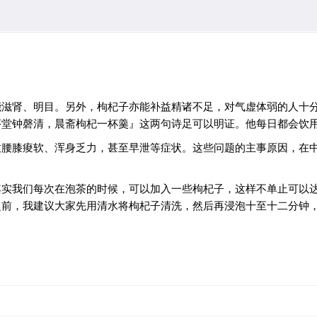
能滋肾、明目。另外，枸杞子亦能补益精诸不足，对气虚体弱的人十
茅堂钟磬清，晨斋枸杞一杯羹』这两句诗足可以明证。他每日都会饮
致腰膝痠软、浑身乏力，甚至早泄等症状。这些问题的主事原因，在
其实我们每次在泡茶的时候，可以加入一些枸杞子，这样不单止可以
之前，我建议大家先用清水将枸杞子清洗，然后再浸泡十至十二分钟