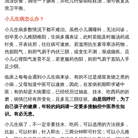
清淡饮食，调理一下肠胃，并吃几付柴胡桂枝汤，渐可恢复其
营卫平衡。
小儿生病怎么办？
小儿生病多数情况下都不难治。虽然小儿属哑科，无法问诊，
但毕竟小儿稚阴稚阳，生病多属表证，此时若能及时服汤药或
针灸，开表祛邪，往往病可速效。若滥用抗生素等寒凉药物，
伤损阳气，则邪气易于内伏三阴，或变生不测，渐成痼疾。且
小儿心肾阳气发育不足，若更服药伤阳，则邪气易于直陷入手
足少阴。
临床上每每会遇到小儿生病来诊。有的不过是感冒发烧之类的
小病，父母知道中医可以速效，因此，在发病初期即求诸中
医；有的却是大病重症，已经经历过抽血、挂水、吃西药的折
磨，病情已经有所变化，且多见三阴症状。
由是我呼吁，为了
自己孩子的健康，年轻的妈妈请一定要多接触些中医养生知
识。有必无患。
小儿生病了，不一定非要挂水、吃药，可以选用的方法很多，
比如，可以针刺，针入即出，三两分钟即可针完；可以小儿推