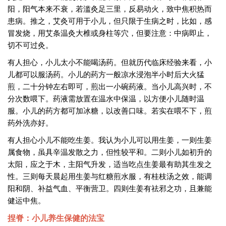
阳，阳气本来不衰，若滥灸足三里，反易动火，致中焦积热而
患病。推之，艾灸可用于小儿，但只限于生病之时，比如，感
冒发烧，用艾条温灸大椎或身柱等穴，但要注意：中病即止，
切不可过灸。
有人担心，小儿太小不能喝汤药。但就历代临床经验来看，小
儿都可以服汤药。小儿的药方一般凉水浸泡半小时后大火猛
煎，二十分钟左右即可，煎出一小碗药液。当小儿高兴时，不
分次数喂下。药液需放置在温水中保温，以方便小儿随时温
服。小儿的药方都可加冰糖，以改善口味。若实在喂不下，煎
药外洗亦好。
有人担心小儿不能吃生姜。我认为小儿可以用生姜，一则生姜
属食物，虽具辛温发散之力，但性较平和。二则小儿如初升的
太阳，应之于木，主阳气升发，适当吃点生姜最有助其生发之
性。三则每天晨起用生姜与红糖煎水服，有桂枝汤之效，能调
阳和阴、补益气血、平衡营卫。四则生姜有祛邪之功，且兼能
健运中焦。
捏脊：小儿养生保健的法宝