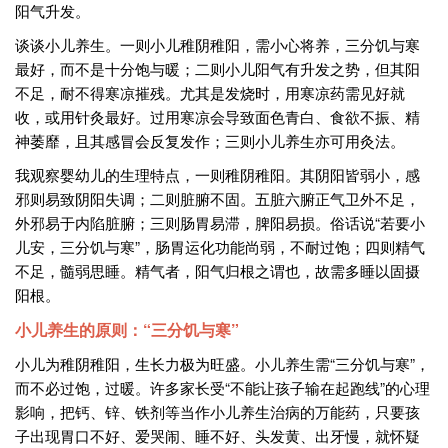
阳气升发。
谈谈小儿养生。一则小儿稚阴稚阳，需小心将养，三分饥与寒
最好，而不是十分饱与暖；二则小儿阳气有升发之势，但其阳
不足，耐不得寒凉摧残。尤其是发烧时，用寒凉药需见好就
收，或用针灸最好。过用寒凉会导致面色青白、食欲不振、精
神萎靡，且其感冒会反复发作；三则小儿养生亦可用灸法。
我观察婴幼儿的生理特点，一则稚阴稚阳。其阴阳皆弱小，感
邪则易致阴阳失调；二则脏腑不固。五脏六腑正气卫外不足，
外邪易于内陷脏腑；三则肠胃易滞，脾阳易损。俗话说
“
若要小
儿安，三分饥与寒
”
，肠胃运化功能尚弱，不耐过饱；四则精气
不足，髓弱思睡。精气者，阳气归根之谓也，故需多睡以固摄
阳根。
小儿养生的原则：
“
三分饥与寒
”
小儿为稚阴稚阳，生长力极为旺盛。小儿养生需
“
三分饥与寒
”
，
而不必过饱，过暖。许多家长受
“
不能让孩子输在起跑线
”
的心理
影响，把钙、锌、铁剂等当作小儿养生治病的万能药，只要孩
子出现胃口不好、爱哭闹、睡不好、头发黄、出牙慢，就怀疑