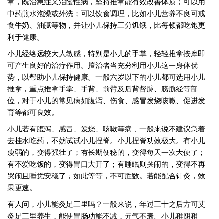
拿，既治急症又治慢性病，坚持推拿能有效改善体质；可以用
中药煎水泡澡或外洗；可以饮食调理，比如小儿营养不良可戒
食牛奶、油腻等物，并让小儿保持三分饥饿，比每顿都吃饱更
利于健康。
小儿经络远较大人敏感，特别是小儿的手掌，轻轻推拿按摩即
可产生良好的治疗作用。擅治者当充分利用小儿这一身体优
势，以帮助小儿保持健康。一般六岁以下的小儿都可选用小儿
推拿，重点推拿手掌、手背、前臂及后背督脉、膀胱经等部
位，对于小儿的常见病如腹泻、伤食、感冒发烧咳嗽、促进发
育等都可良效。
小儿若有腹泻、感冒、发烧、咳嗽等病，一般来说不建议急着
去挂水吃药，不妨试试小儿捏脊。小儿捏脊功效极大。有小儿
瘦弱的，变得强壮了；有长期便秘的，变得每天一次大便了；
有不爱吃饭的，变得胃口大开了；有睡眠则哭闹的，变得不再
哭闹且睡觉安稳了；如此等等，不可胜数。若能配合针灸，效
果更速。
有人问，小儿能灸足三里吗？一般来说，年过三十之后方可艾
灸足三里养生，能使胃肠功能不减，元气不衰。小儿稚阴稚