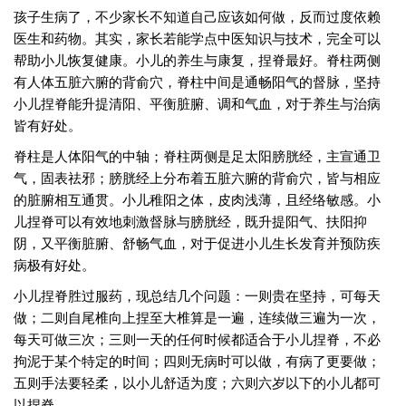
孩子生病了，不少家长不知道自己应该如何做，反而过度依赖
医生和药物。其实，家长若能学点中医知识与技术，完全可以
帮助小儿恢复健康。小儿的养生与康复，捏脊最好。脊柱两侧
有人体五脏六腑的背俞穴，脊柱中间是通畅阳气的督脉，坚持
小儿捏脊能升提清阳、平衡脏腑、调和气血，对于养生与治病
皆有好处。
脊柱是人体阳气的中轴；脊柱两侧是足太阳膀胱经，主宣通卫
气，固表祛邪；膀胱经上分布着五脏六腑的背俞穴，皆与相应
的脏腑相互通贯。小儿稚阳之体，皮肉浅薄，且经络敏感。小
儿捏脊可以有效地刺激督脉与膀胱经，既升提阳气、扶阳抑
阴，又平衡脏腑、舒畅气血，对于促进小儿生长发育并预防疾
病极有好处。
小儿捏脊胜过服药，现总结几个问题：一则贵在坚持，可每天
做；二则自尾椎向上捏至大椎算是一遍，连续做三遍为一次，
每天可做三次；三则一天的任何时候都适合于小儿捏脊，不必
拘泥于某个特定的时间；四则无病时可以做，有病了更要做；
五则手法要轻柔，以小儿舒适为度；六则六岁以下的小儿都可
以捏脊。