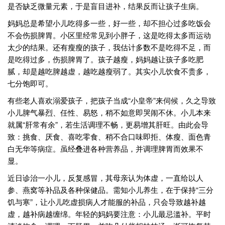
是否缺乏微量元素，于是盲目进补，结果反而让孩子生病。
妈妈总是希望小儿吃得多一些，好一些，却不担心过多吃饭会
不会伤损脾胃。小区里经常见到小胖子，这是吃得太多而运动
太少的结果。还有瘦瘦的孩子，我估计多数不是吃得不足，而
是吃得过多，伤损脾胃了。孩子越瘦，妈妈越让孩子多吃肥
腻，却是越吃脾越虚，越吃越瘦弱了。其实小儿饮食不贵多，
七分饱即可。
有些老人喜欢溺爱孩子，把孩子当成
“
小皇帝
”
来伺候，久之导致
小儿脾气暴烈、任性、易怒，稍不如意即哭闹不休。小儿本来
就属
“
肝常有余
”
，若生活调理不畅，更易增其肝旺。由此会导
致：挑食、厌食、喜吃零食、稍不合口味即拒、体瘦、面色青
白无华等病症。虽经叠进各种营养品，并调理脾胃而效果不
显。
近日诊治一小儿，反复感冒，其母亲认为体虚，一直给以人
参、燕窝等补品及各种保健品。需知小儿养生，在于保持
“
三分
饥与寒
”
，让小儿吃虚损病人才能服的补品，只会导致越补越
虚，越补病越缠绵。年轻的妈妈要注意：小儿最忌滥补。平时