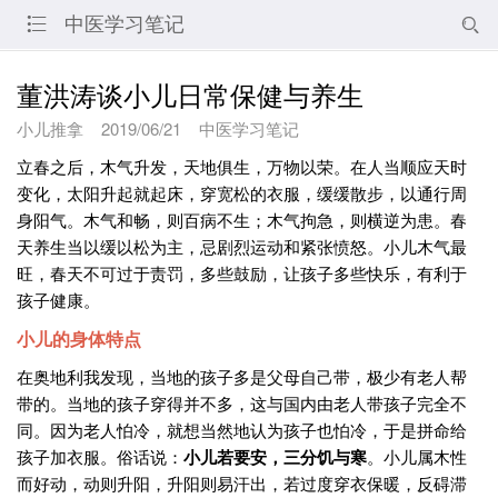
中医学习笔记


董洪涛谈小儿日常保健与养生
小儿推拿
2019/06/21
中医学习笔记
立春之后，木气升发，天地俱生，万物以荣。在人当顺应天时
变化，太阳升起就起床，穿宽松的衣服，缓缓散步，以通行周
身阳气。木气和畅，则百病不生；木气拘急，则横逆为患。春
天养生当以缓以松为主，忌剧烈运动和紧张愤怒。小儿木气最
旺，春天不可过于责罚，多些鼓励，让孩子多些快乐，有利于
孩子健康。
小儿的身体特点
在奥地利我发现，当地的孩子多是父母自己带，极少有老人帮
带的。当地的孩子穿得并不多，这与国内由老人带孩子完全不
同。因为老人怕冷，就想当然地认为孩子也怕冷，于是拼命给
孩子加衣服。俗话说：
小儿若要安，三分饥与寒
。小儿属木性
而好动，动则升阳，升阳则易汗出，若过度穿衣保暖，反碍滞