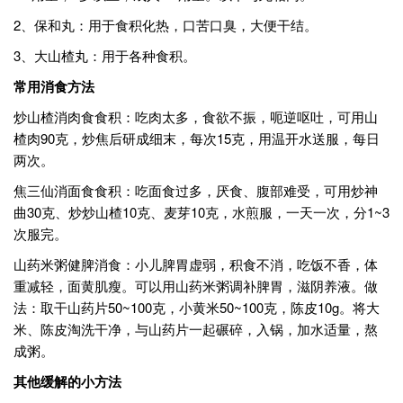
2、保和丸：用于食积化热，口苦口臭，大便干结。
3、大山楂丸：用于各种食积。
常用消食方法
炒山楂消肉食食积：吃肉太多，食欲不振，呃逆呕吐，可用山
楂肉90克，炒焦后研成细末，每次15克，用温开水送服，每日
两次。
焦三仙消面食食积：吃面食过多，厌食、腹部难受，可用炒神
曲30克、炒炒山楂10克、麦芽10克，水煎服，一天一次，分1~3
次服完。
山药米粥健脾消食：小儿脾胃虚弱，积食不消，吃饭不香，体
重减轻，面黄肌瘦。可以用山药米粥调补脾胃，滋阴养液。做
法：取干山药片50~100克，小黄米50~100克，陈皮10g。将大
米、陈皮淘洗干净，与山药片一起碾碎，入锅，加水适量，熬
成粥。
其他缓解的小方法