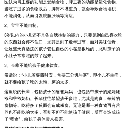
医认为胃主要的功能是受纳食物，脾主要的功能是运化食物。
当吃了过多的食物以后，脾胃不堪重负，就会导致食物堆积，
不能消化，从而引发脘腹胀满等病症。
2、宝宝不能自制。
3岁以内的小儿还不具备自我控制的能力，只要见到自己喜欢吃
的东西就会停不住口，尤其是到了逢年过节，面对美味佳肴，
让这些天真活泼的孩子管住自己的小嘴是很难的，此时孩子的
小肚子常常吃的鼓了起来。
3、长辈不能给孩子健康饮食。
俗话说：“小儿若要四时安，常要三分饥与寒”，即小儿不生病，
就不要给孩子吃的太饱、穿的太多。
这里说的长辈，包括孩子的爸爸妈妈，也包括带孩子的姥姥姥
爷和爷爷奶奶。长辈往往希望孩子多吃，尤其是肉食，辛辣的
食物等。吃得多了反而会造成积食。无论是哪一种食物再有营
养也不能吃的太多，否则不但不能使孩子健康，反而会造成孩
子“积食”，给孩子身体带来损害。