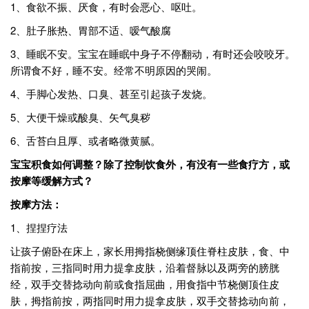
1、食欲不振、厌食，有时会恶心、呕吐。
2、肚子胀热、胃部不适、嗳气酸腐
3、睡眠不安。宝宝在睡眠中身子不停翻动，有时还会咬咬牙。
所谓食不好，睡不安。经常不明原因的哭闹。
4、手脚心发热、口臭、甚至引起孩子发烧。
5、大便干燥或酸臭、矢气臭秽
6、舌苔白且厚、或者略微黄腻。
宝宝积食如何调整？除了控制饮食外，有没有一些食疗方，或
按摩等缓解方式？
按摩方法：
1、捏捏疗法
让孩子俯卧在床上，家长用拇指桡侧缘顶住脊柱皮肤，食、中
指前按，三指同时用力提拿皮肤，沿着督脉以及两旁的膀胱
经，双手交替捻动向前或食指屈曲，用食指中节桡侧顶住皮
肤，拇指前按，两指同时用力提拿皮肤，双手交替捻动向前，