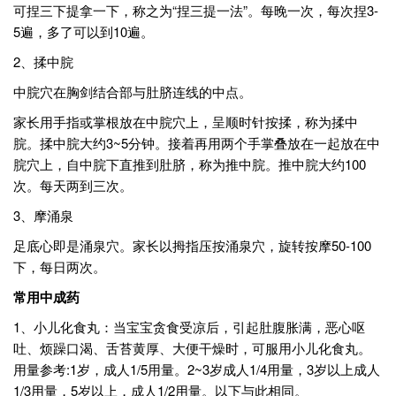
可捏三下提拿一下，称之为“捏三提一法”。每晚一次，每次捏3-
5遍，多了可以到10遍。
2、揉中脘
中脘穴在胸剑结合部与肚脐连线的中点。
家长用手指或掌根放在中脘穴上，呈顺时针按揉，称为揉中
脘。揉中脘大约3~5分钟。接着再用两个手掌叠放在一起放在中
脘穴上，自中脘下直推到肚脐，称为推中脘。推中脘大约100
次。每天两到三次。
3、摩涌泉
足底心即是涌泉穴。家长以拇指压按涌泉穴，旋转按摩50-100
下，每日两次。
常用中成药
1、小儿化食丸：当宝宝贪食受凉后，引起肚腹胀满，恶心呕
吐、烦躁口渴、舌苔黄厚、大便干燥时，可服用小儿化食丸。
用量参考:1岁，成人1/5用量。2~3岁成人1/4用量，3岁以上成人
1/3用量，5岁以上，成人1/2用量。以下与此相同。