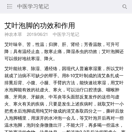
中医学习笔记


艾叶泡脚的功效和作用
神农本草
2019/06/21
中医学习笔记
艾叶味辛、苦，性温；归脾、肝、肾经；芳香温散，可升可
降；具有温经止血，散寒止痛，降湿杀虫的功效；艾叶泡脚还
可以很好地祛寒湿、降火。
艾叶能祛寒、除湿、通经络，因现代人普遍寒湿重，所以艾叶
就成了治病不可缺少的帮手。用8-10艾叶制成的清艾条扎成一
排熏后背、小腹、小腿、手臂的方法，能快速祛寒湿，用艾叶
水泡脚能有效的祛虚火、寒火，可以治疗口腔溃疡、咽喉肿
痛、牙周炎、牙龈炎、中耳炎等头面部反复发作的这些与虚
火、寒火有关的疾病，只要是发生上述疾病时，就取艾叶一小
把煮水后泡脚或用纯艾叶做成的清艾条取四分之一，撕碎后放
入泡脚桶里，用滚开的水冲泡一会儿，等艾叶泡开后再对一些
温水泡脚，泡到全身微微出汗，不能大汗，再多喝一些温水，
不吃寒凉的食物，注意休息。一般连泡2-3天后这些因虚火、寒