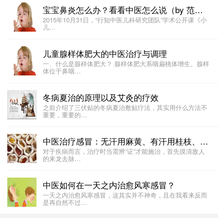
宝宝鼻炎怎么办？看看中医怎么说（by 范圣华）
2015年10月31日，“行知中医儿科研究团队”学术公开课《小
儿…
儿童腺样体肥大的中医治疗与调理
一、什么是腺样体肥大？ 腺样体肥大系咽扁桃体增生。腺样
体位于鼻咽…
冬病夏治的原理以及艾灸的疗效
之前介绍了三伏贴的冬病夏治敷贴疗法，其实用什么方法不
重要，重要的…
中医治疗感冒：无汗用麻黄、有汗用桂枝、解肌用葛根
对于疾病而言，治疗时当需辨“证”才能施治，首先摸清敌人
的来龙去脉…
中医如何在一天之内治愈风寒感冒？
一天之内治愈风寒感冒，这其实并不神奇，且在我看来反而
是再自然不过…