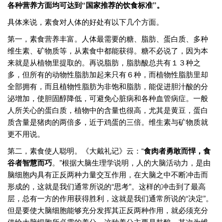
各种营养方面均可达到“国家推荐的饮食标准”。
具体来说，素食对人体的好处有以下几个方面。
第一，素食营养丰富。人体最需要的糖、脂肪、蛋白质、多种
维生素、矿物质等，从素食中都能获得。糖不必说了，因为本
来就是从植物里提取的。再说脂肪，脂肪酸总共有１３种之
多，但所有的动物性脂肪加起来只有６种，而植物性脂肪里却
全部拥有，而且植物性脂肪为非饱和脂肪，能促进胆汁酸的分
泌增加，使胆固醇降低，可避免心脏病和各种血管病症。一般
人所关心的蛋白质，植物中的含量也很高，尤其是黄豆，蛋白
质含量是猪肉的两倍多，近于鸡蛋的三倍。维生素与矿物质就
更不用说。
第二，素食使人聪明。《大戴礼记》云：“
食肉者勇敢而悍，食
谷者智慧而巧
。”根据大脑生理学说明，人的大脑活动力，是由
脑细胞内具有正反两种力量交互作用，在大脑之中不断冲击而
形成的，这就是我们通常所说的“思考”。这样的冲击到了最高
层，总有一方的作用获得胜利，这就是我们通常所说的“决定”。
但是要使大脑细胞能够充分发挥其正反两种作用，就必须充分
供给大脑细胞所必需的养分，这种养分主要是麸酸，其次为维