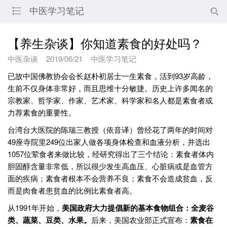
中医学习笔记


【养生杂谈】你知道素食的好处吗？
中医杂谈
2019/06/21
中医学习笔记
已故中国佛教协会会长赵朴初居士一生素食，活到93岁高龄，
生前不仅身体非常好，而且思维十分敏捷。历史上许多闻名的
宗教家、哲学家、作家、艺术家、科学家和名人都是素食者或
力荐素食的重要性。
台湾台大医院的陈瑞三教授（依音译）曾经花了两年的时间对
49座寺院里249位出家人做各项身体检查和血液分析，并选出
1057位荤食者来做比较，经研究得出了三个结论：素食者体内
胆固醇含量非常低，所以很少发生高血压、心脏病或是血管方
面的疾病；素食者根本不会营养不良；素食不会造成贫血，反
而是肉食者患贫血的比例比素食者高。
从1991年开始，
美国政府大力提倡新的基本食物组合：全麦谷
类、蔬菜、豆类、水果。
后来，美国农业部正式宣布：
素食在