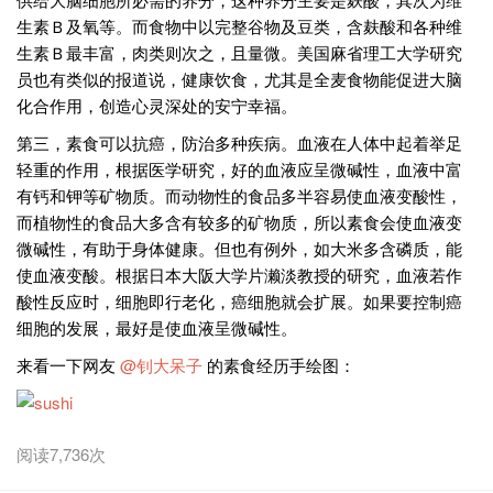
生素Ｂ及氧等。而食物中以完整谷物及豆类，含麸酸和各种维
生素Ｂ最丰富，肉类则次之，且量微。美国麻省理工大学研究
员也有类似的报道说，健康饮食，尤其是全麦食物能促进大脑
化合作用，创造心灵深处的安宁幸福。
第三，素食可以抗癌，防治多种疾病。血液在人体中起着举足
轻重的作用，根据医学研究，好的血液应呈微碱性，血液中富
有钙和钾等矿物质。而动物性的食品多半容易使血液变酸性，
而植物性的食品大多含有较多的矿物质，所以素食会使血液变
微碱性，有助于身体健康。但也有例外，如大米多含磷质，能
使血液变酸。根据日本大阪大学片濑淡教授的研究，血液若作
酸性反应时，细胞即行老化，癌细胞就会扩展。如果要控制癌
细胞的发展，最好是使血液呈微碱性。
来看一下网友
@钊大呆子
的素食经历手绘图：
阅读7,736次