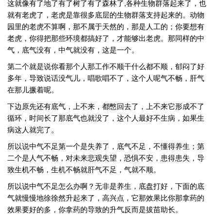
这就像有了地了有了树了有了森林了,各种生物群落起来了，也
就有老虎了，老虎是靠很多底层的生物群落支持起来的。动物
园里的老虎不算啊，那不属于天然的，那是人工的；你要想有
老虎，你得把那些环境都搞好了，才能够出老虎。那同样的中
气，底气没有，中气就没有，这是一个。
第二个就是说你看那个人那工作不顺干什么都不顺，郁闷了好
多年，导致说话没气儿，唱歌唱不了，这个人呢气不畅，肝气
在那儿撅着呢。
下边原先还有底气，上不来，都憋回去了，上不来它形成不了
循环，时间长了那底气也就没了，这个人最好不生病，如果生
病这人就完了。
所以说中气不足第一个是失养了，底气不足，不懂得养生；第
二个是人气不畅，对未来悲观失望，恐惧不安，患得患失，导
致生机不畅，生机不畅就肝气不足，气就不顺。
所以说中气不足怎么办啊？无非是养生，底盘打好，下面的底
气就慢慢地徐徐然升起来了，高兴点，它那效果比你那拿药的
效果要好的多，你拿药的导致的升气反而是拔苗助长。